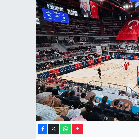
Müzik
Piyasa
Resmi İlanlar
Sağlık
Sinemalar
Siyaset
Spor
Teknoloji
Türkiye