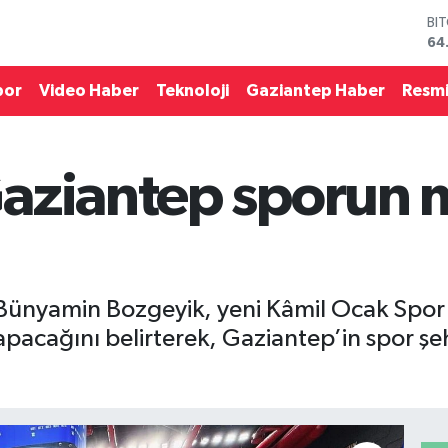
DO
47
EU
55
por
Video Haber
Teknoloji
Gaziantep Haber
Resmi
ST
64
GR
65
aziantep sporun 
Bİ
13
BI
64
li Bünyamin Bozgeyik, yeni Kâmil Ocak Spo
apacağını belirterek, Gaziantep’in spor ş