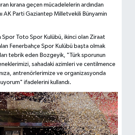
kıran kırana geçen mücadelelerin ardından
ı AK Parti Gaziantep Milletvekili Bünyamin
Spor Toto Spor Kulübü, ikinci olan Ziraat
 alan Fenerbahçe Spor Kulübü başta olmak
ları tebrik eden Bozgeyik, "Türk sporunun
neklerimizi, sahadaki azimleri ve centilmence
ımıza, antrenörlerimize ve organizasyonda
yorum" ifadelerini kullandı.