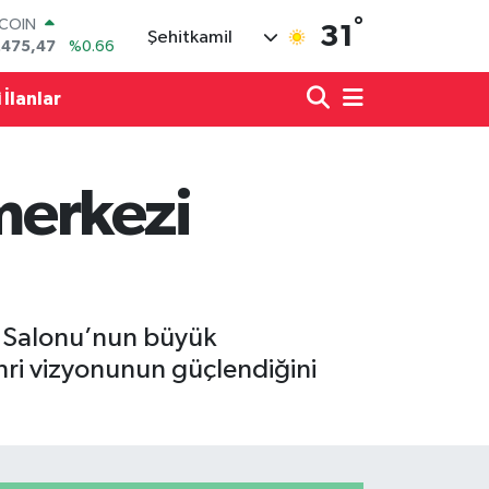
°
LAR
31
Şehitkamil
,5986
%0.06
RO
,0700
%0.1
 İlanlar
ERLİN
,2438
%0.21
AM ALTIN
18.23
%0.39
merkezi
ST100
.703
%0
TCOIN
.475,47
%0.66
r Salonu’nun büyük
ehri vizyonunun güçlendiğini