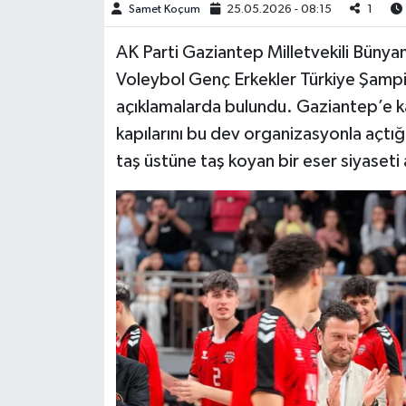
Samet Koçum
25.05.2026 - 08:15
1
Video Haber
AK Parti Gaziantep Milletvekili Bün
Voleybol Genç Erkekler Türkiye Şampiy
Yaşam
açıklamalarda bulundu. Gaziantep’e k
kapılarını bu dev organizasyonla açtığı
Yeme-İçme
taş üstüne taş koyan bir eser siyaseti
Yemek