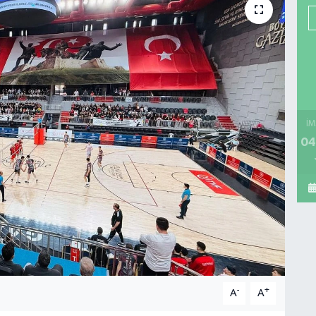
İM
04
-
+
A
A