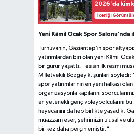
2026'da kimle
İçeriği Görüntül
Yeni Kâmil Ocak Spor Salonu’nda i
Turnuvanın, Gaziantep'in spor altyapı
yatırımlardan biri olan yeni Kâmil Oca
bir gurur yaşattı. Tesisin ilk resmi mü
Milletvekili Bozgeyik, şunları söyled
spor yatırımlarının en yeni halkası ol
organizasyonla kapılarını sporcularımı
en yetenekli genç voleybolcularını bu s
heyecanını da hep birlikte yaşadık. Ga
muazzam eser, şehrimizin ulusal ve ulu
bir kez daha perçinlemiştir."