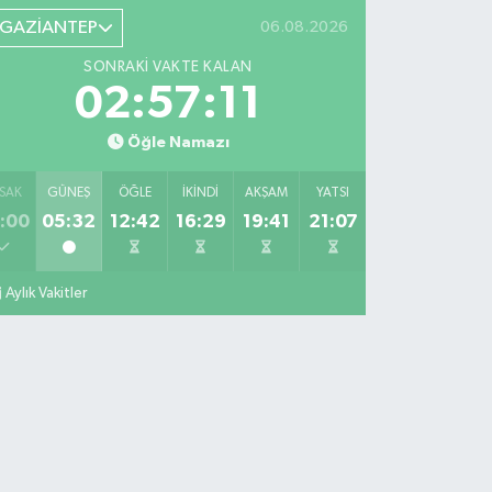
GAZİANTEP
06.08.2026
SONRAKI VAKTE KALAN
02:57:09
Öğle Namazı
SAK
GÜNEŞ
ÖĞLE
İKINDI
AKŞAM
YATSI
:00
05:32
12:42
16:29
19:41
21:07
Aylık Vakitler