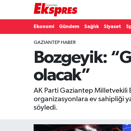
Eğitim
Hava Durumu
Ekonomi
Gündem
Sağlık
Siyaset
S
Ekonomi
Trafik Durumu
GAZIANTEP HABER
Bozgeyik: “G
Gaziantep son dakika
Puan Durumu ve Fikstür
Genel
Tüm Manşetler
olacak”
Gündem
Son Dakika Haberleri
AK Parti Gaziantep Milletveki
Haberler
Haber Arşivi
organizasyonlara ev sahipliği y
söyledi.
Kültür Sanat
Magazin