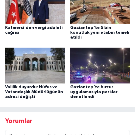
Katmerci'den vergi adaleti
Gaziantep'te 5 bin
çağrısı
konutluk yeni etabın temeli
atıldı
Valilik duyurdu: Nüfus ve
Gaziantep'te huzur
Vatandaşlık Müdürlüğünün
uygulamasıyla parklar
adresi değişti
denetlendi
Yorumlar