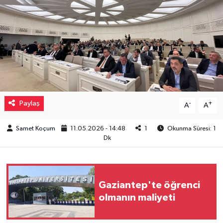
Müzik
Piyasa
Resmi İlanlar
Sağlık
Paylaş
-
+
A
A
Sinemalar
Samet Koçum
11.05.2026 - 14:48
1
Okunma Süresi: 1
Dk
Siyaset
Spor
Gaziantep'te öğrenci
Teknoloji
olmanın maliyeti
Türkiye