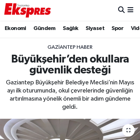
Eğitim
Hava Durumu
Ekonomi
Gündem
Sağlık
Siyaset
Spor
Vid
Ekonomi
Trafik Durumu
GAZIANTEP HABER
Gaziantep son dakika
Puan Durumu ve Fikstür
Büyükşehir’den okullara
güvenlik desteği
Genel
Tüm Manşetler
Gaziantep Büyükşehir Belediye Meclisi’nin Mayıs
Gündem
Son Dakika Haberleri
ayı ilk oturumunda, okul çevrelerinde güvenliğin
artırılmasına yönelik önemli bir adım gündeme
Haberler
Haber Arşivi
geldi.
Kültür Sanat
Magazin