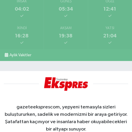
İMSAK
GÜNEŞ
ÖĞLE
04:02
05:34
12:41
İKINDI
AKŞAM
YATSI
16:28
19:38
21:04
Aylık Vakitler
gazeteeksprescom, yepyeni temasıyla sizleri
buluştururken, sadelik ve modernizmi bir araya getiriyor.
Şatafattan kaçınıyor ve insanlara haber okuyabilecekleri
bir altyapı sunuyor.