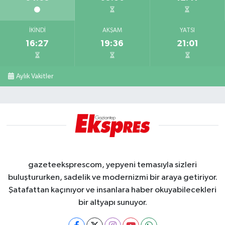
İKINDI
AKŞAM
YATSI
16:27
19:36
21:01
Aylık Vakitler
gazeteeksprescom, yepyeni temasıyla sizleri
buluştururken, sadelik ve modernizmi bir araya getiriyor.
Şatafattan kaçınıyor ve insanlara haber okuyabilecekleri
bir altyapı sunuyor.