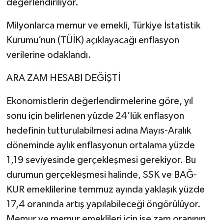
değerlendiriliyor.
Video Haber
Milyonlarca memur ve emekli, Türkiye İstatistik
Kurumu’nun (TÜİK) açıklayacağı enflasyon
Yaşam
verilerine odaklandı.
Yeme-İçme
ARA ZAM HESABI DEĞİŞTİ
Yemek
Ekonomistlerin değerlendirmelerine göre, yıl
sonu için belirlenen yüzde 24’lük enflasyon
hedefinin tutturulabilmesi adına Mayıs-Aralık
döneminde aylık enflasyonun ortalama yüzde
1,19 seviyesinde gerçekleşmesi gerekiyor. Bu
durumun gerçekleşmesi halinde, SSK ve BAĞ-
KUR emeklilerine temmuz ayında yaklaşık yüzde
17,4 oranında artış yapılabileceği öngörülüyor.
Memur ve memur emeklileri için ise zam oranının