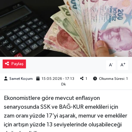
Müzik
Piyasa
Resmi İlanlar
Sağlık
Paylaş
-
+
A
A
Sinemalar
Samet Koçum
15.05.2026 - 17:13
1
Okunma Süresi: 1
Dk
Siyaset
Ekonomistlere göre mevcut enflasyon
Spor
senaryosunda SSK ve BAĞ-KUR emeklileri için
zam oranı yüzde 17’yi aşarak, memur ve emekliler
Teknoloji
için artışın yüzde 13 seviyelerinde oluşabileceği
Türkiye