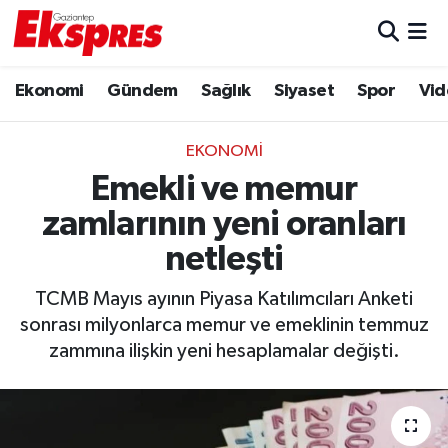
Eğitim
Hava Durumu
Ekonomi
Gündem
Sağlık
Siyaset
Spor
Vid
Ekonomi
Trafik Durumu
EKONOMI
Gaziantep son dakika
Puan Durumu ve Fikstür
Emekli ve memur
zamlarının yeni oranları
Genel
Tüm Manşetler
netleşti
Gündem
Son Dakika Haberleri
TCMB Mayıs ayının Piyasa Katılımcıları Anketi
sonrası milyonlarca memur ve emeklinin temmuz
Haberler
Haber Arşivi
zammına ilişkin yeni hesaplamalar değişti.
Kültür Sanat
Magazin