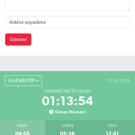
Gönder
GAZİANTEP
10.08.2026
SONRAKI VAKTE KALAN
01:13:53
Güneş Namazı
İMSAK
GÜNEŞ
ÖĞLE
04:05
05:36
12:41