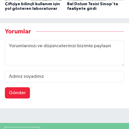
Çiftçiye bilinçli kullanım için
Bal Dolum Tesisi Sinop'ta
yol gösteren laboratuvar
faaliyete girdi
Yorumlar
Gönder