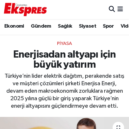
Eğitim
Hava Durumu
Ekonomi
Gündem
Sağlık
Siyaset
Spor
Vid
Ekonomi
Trafik Durumu
PIYASA
Gaziantep son dakika
Puan Durumu ve Fikstür
Enerjisadan altyapı için
büyük yatırım
Genel
Tüm Manşetler
Türkiye’nin lider elektrik dağıtım, perakende satış
Gündem
Son Dakika Haberleri
ve müşteri çözümleri şirketi Enerjisa Enerji,
devam eden makroekonomik zorluklara rağmen
Haberler
Haber Arşivi
2025 yılına güçlü bir giriş yaparak Türkiye’nin
enerji altyapısını güçlendirmeye devam etti.
Kültür Sanat
Magazin