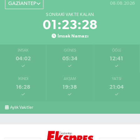
GAZİANTEP
08.08.2026
SONRAKI VAKTE KALAN
01:23:27
İmsak Namazı
İMSAK
GÜNEŞ
ÖĞLE
04:02
05:34
12:41
İKINDI
AKŞAM
YATSI
16:28
19:38
21:04
Aylık Vakitler