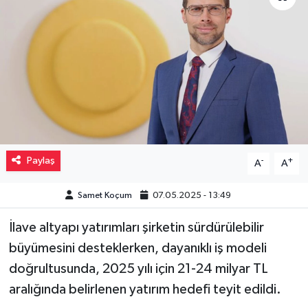
Müzik
Piyasa
Resmi İlanlar
Sağlık
Paylaş
-
+
A
A
Sinemalar
Samet Koçum
07.05.2025 - 13:49
Siyaset
İlave altyapı yatırımları şirketin sürdürülebilir
Spor
büyümesini desteklerken, dayanıklı iş modeli
doğrultusunda, 2025 yılı için 21-24 milyar TL
Teknoloji
aralığında belirlenen yatırım hedefi teyit edildi.
Türkiye