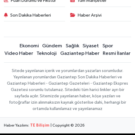
Puan Durumu ve Fikstür
Tüm Manşetler
Son Dakika Haberleri
Haber Arşivi
Ekonomi
Gündem
Sağlık
Siyaset
Spor
Video Haber
Teknoloji
Gaziantep Haber
Resmi İlanlar
Sitede yayınlanan içerik ve yorumlardan yazarları sorumludur.
Yayınlanan yorumlardan Gaziantep Son Dakika Haberleri ve
Gaziantep Haberleri - Gaziantep Gazeteleri - Gaziantep Ekspres
Gazetesi sorumlu tutulamaz. Sitedeki tüm harici linkler ayrı bir
sayfada açılır. Sitemizde yayınlanan haber, köşe yazıları ve
fotoğraflar izin alınmaksızın kaynak gösterilse dahi, herhangi bir
ortamda kullanılamaz ve yayınlanamaz
Haber Yazılımı:
TE Bilişim
| Copyright © 2026