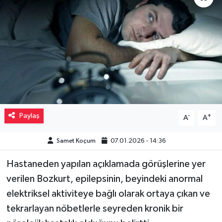
Müzik
Piyasa
Resmi İlanlar
Sağlık
Paylaş
-
+
A
A
Sinemalar
Samet Koçum
07.01.2026 - 14:36
Siyaset
Hastaneden yapılan açıklamada görüşlerine yer
Spor
verilen Bozkurt, epilepsinin, beyindeki anormal
elektriksel aktiviteye bağlı olarak ortaya çıkan ve
Teknoloji
tekrarlayan nöbetlerle seyreden kronik bir
Türkiye