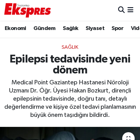
Eğitim
Hava Durumu
Ekonomi
Gündem
Sağlık
Siyaset
Spor
Vid
Ekonomi
Trafik Durumu
SAĞLIK
Gaziantep son dakika
Puan Durumu ve Fikstür
Epilepsi tedavisinde yeni
dönem
Genel
Tüm Manşetler
Medical Point Gaziantep Hastanesi Nöroloji
Gündem
Son Dakika Haberleri
Uzmanı Dr. Öğr. Üyesi Hakan Bozkurt, dirençli
epilepsinin tedavisinde, doğru tanı, detaylı
Haberler
Haber Arşivi
değerlendirme ve kişiye özel tedavi planlamasının
büyük önem taşıdığını bildirdi.
Kültür Sanat
Magazin