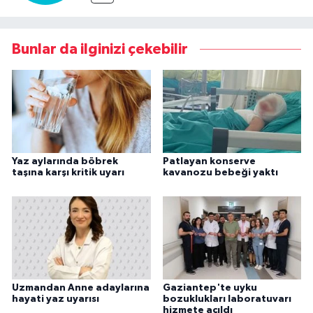
Bunlar da ilginizi çekebilir
Yaz aylarında böbrek
Patlayan konserve
taşına karşı kritik uyarı
kavanozu bebeği yaktı
Uzmandan Anne adaylarına
Gaziantep'te uyku
hayati yaz uyarısı
bozuklukları laboratuvarı
hizmete açıldı