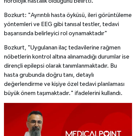
nörolojik hastalık olduğunu belirtti.
Video Haber
Bozkurt: "Ayrıntılı hasta öyküsü, ileri görüntüleme
yöntemleri ve EEG gibi tanısal testler, tedavi
Yaşam
başarısında belirleyici rol oynamaktadır"
Yeme-İçme
Bozkurt, "Uygulanan ilaç tedavilerine rağmen
nöbetlerin kontrol altına alınamadığı durumlar ise
Yemek
dirençli epilepsi olarak tanımlanmaktadır. Bu
hasta grubunda doğru tanı, detaylı
değerlendirme ve kişiye özel tedavi planlaması
büyük önem taşımaktadır." ifadelerini kullandı.