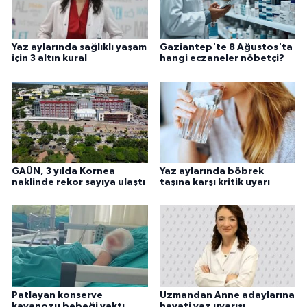
Yaz aylarında sağlıklı yaşam
Gaziantep'te 8 Ağustos'ta
için 3 altın kural
hangi eczaneler nöbetçi?
GAÜN, 3 yılda Kornea
Yaz aylarında böbrek
naklinde rekor sayıya ulaştı
taşına karşı kritik uyarı
Patlayan konserve
Uzmandan Anne adaylarına
kavanozu bebeği yaktı
hayati yaz uyarısı