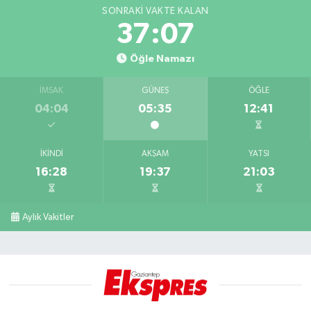
SONRAKI VAKTE KALAN
37:07
Öğle Namazı
İMSAK
GÜNEŞ
ÖĞLE
04:04
05:35
12:41
İKINDI
AKŞAM
YATSI
16:28
19:37
21:03
Aylık Vakitler