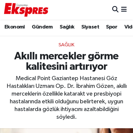
Eğitim
Hava Durumu
Ekonomi
Gündem
Sağlık
Siyaset
Spor
Vid
Ekonomi
Trafik Durumu
SAĞLIK
Gaziantep son dakika
Puan Durumu ve Fikstür
Akıllı mercekler görme
kalitesini artırıyor
Genel
Tüm Manşetler
Medical Point Gaziantep Hastanesi Göz
Gündem
Son Dakika Haberleri
Hastalıkları Uzmanı Op. Dr. İbrahim Gözen, akıllı
merceklerin özellikle katarakt ve presbiyopi
Haberler
Haber Arşivi
hastalarında etkili olduğunu belirterek, uygun
hastalarda gözlük ihtiyacını azaltabildiğini
Kültür Sanat
söyledi.
Magazin