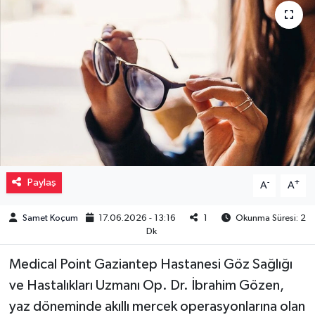
Müzik
Piyasa
Resmi İlanlar
Sağlık
Sinemalar
Paylaş
-
+
A
A
Siyaset
Samet Koçum
17.06.2026 - 13:16
1
Okunma Süresi: 2
Dk
Spor
Medical Point Gaziantep Hastanesi Göz Sağlığı
Teknoloji
ve Hastalıkları Uzmanı Op. Dr. İbrahim Gözen,
yaz döneminde akıllı mercek operasyonlarına olan
Türkiye