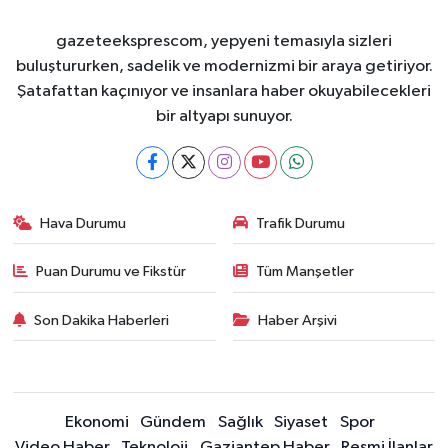
gazeteeksprescom, yepyeni temasıyla sizleri
buluştururken, sadelik ve modernizmi bir araya getiriyor.
Şatafattan kaçınıyor ve insanlara haber okuyabilecekleri
bir altyapı sunuyor.
Hava Durumu
Trafik Durumu
Puan Durumu ve Fikstür
Tüm Manşetler
Son Dakika Haberleri
Haber Arşivi
Ekonomi
Gündem
Sağlık
Siyaset
Spor
Video Haber
Teknoloji
Gaziantep Haber
Resmi İlanlar