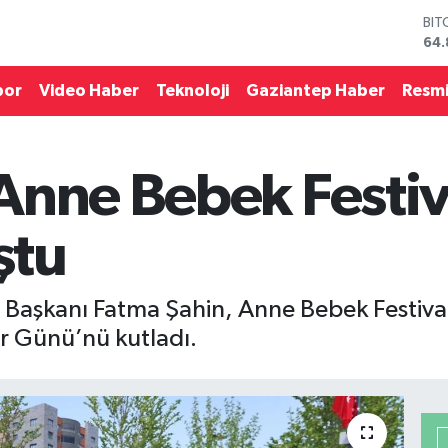
DO
47,
EU
55,
por
Video Haber
Teknoloji
Gaziantep Haber
Resmi
STE
64,
GRA
66
Anne Bebek Festiv
BİS
13.
BIT
ştu
64.
Başkanı Fatma Şahin, Anne Bebek Festivali’
r Günü’nü kutladı.