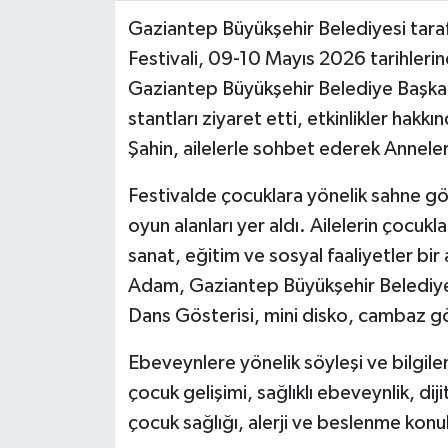
Gaziantep Büyükşehir Belediyesi taraf
Video Haber
Festivali, 09-10 Mayıs 2026 tarihlerind
Gaziantep Büyükşehir Belediye Başkanı
Yaşam
stantları ziyaret etti, etkinlikler hakkı
Şahin, ailelerle sohbet ederek Anneler
Yeme-İçme
Festivalde çocuklara yönelik sahne göst
Yemek
oyun alanları yer aldı. Ailelerin çocukla
sanat, eğitim ve sosyal faaliyetler bi
Adam, Gaziantep Büyükşehir Belediyes
Dans Gösterisi, mini disko, cambaz gös
Ebeveynlere yönelik söyleşi ve bilgilen
çocuk gelişimi, sağlıklı ebeveynlik, dij
çocuk sağlığı, alerji ve beslenme konul