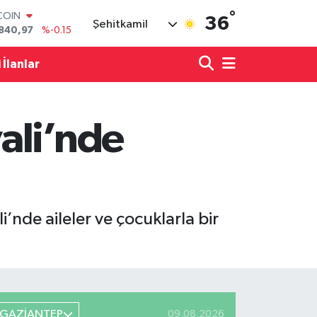
°
LAR
36
Şehitkamil
7436
%0.18
RO
2510
%0.32
 İlanlar
RLİN
4811
%0.38
M ALTIN
60.55
%0
ali’nde
T100
779
%-14
COIN
840,97
%-0.15
nde aileler ve çocuklarla bir
GAZİANTEP
09.08.2026