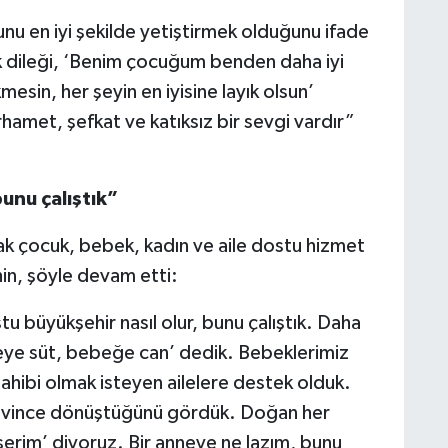
nu en iyi şekilde yetiştirmek olduğunu ifade
k dileği, ‘Benim çocuğum benden daha iyi
mesin, her şeyin en iyisine layık olsun’
hamet, şefkat ve katıksız bir sevgi vardır”
bunu çalıştık”
ak çocuk, bebek, kadın ve aile dostu hizmet
ahin, şöyle devam etti:
u büyükşehir nasıl olur, bunu çalıştık. Daha
eye süt, bebeğe can’ dedik. Bebeklerimiz
hibi olmak isteyen ailelere destek olduk.
 sevince dönüştüğünü gördük. Doğan her
erim’ diyoruz. Bir anneye ne lazım, bunu