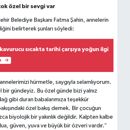
ok özel bir sevgi var
hir Belediye Başkanı Fatma Şahin, annelerin
ğini belirterek şunları söyledi:
avurucu sıcakta tarihi çarşıya yoğun ilgi
e
 annelerimizi hürmetle, saygıyla selamlıyorum.
 bir gündeyiz. Bu özel günde bizi yalnız
ağ gibi duran babalarımıza teşekkür
akışındaki özel bakış demek. Bir çocuğun
ca biyolojik bir yakınlık değildir. Kalpten kalbe
ua, güven, yuva ve büyük bir özveri vardır.”