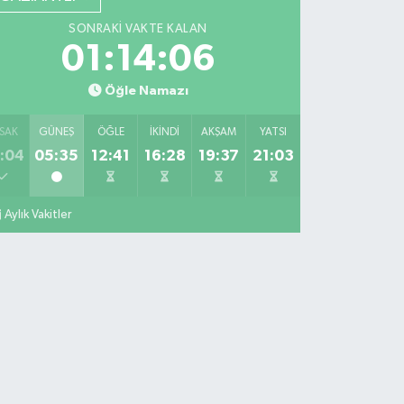
SONRAKI VAKTE KALAN
01:14:05
Öğle Namazı
SAK
GÜNEŞ
ÖĞLE
İKINDI
AKŞAM
YATSI
:04
05:35
12:41
16:28
19:37
21:03
Aylık Vakitler