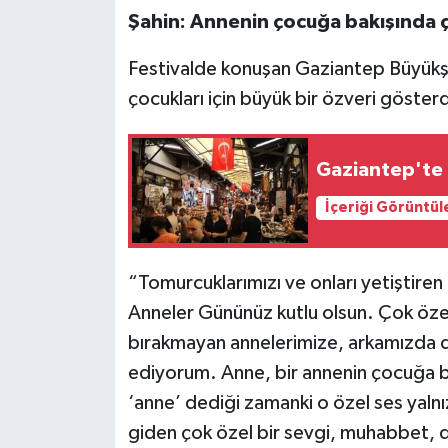
Şahin: Annenin çocuğa bakışında ç
Festivalde konuşan Gaziantep Büyükşe
çocukları için büyük bir özveri gösterdi
Gaziantep'te k
İçeriği Görüntül
“Tomurcuklarımızı ve onları yetiştiren
Anneler Gününüz kutlu olsun. Çok özel
bırakmayan annelerimize, arkamızda d
ediyorum. Anne, bir annenin çocuğa b
‘anne’ dediği zamanki o özel ses yalnız
giden çok özel bir sevgi, muhabbet, d