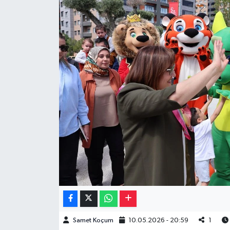
Müzik
Piyasa
Resmi İlanlar
Sağlık
Sinemalar
Siyaset
Spor
Teknoloji
Samet Koçum
10.05.2026 - 20:59
1
Türkiye