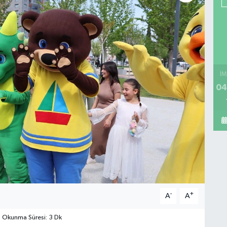
İM
04
-
+
A
A
Okunma Süresi: 3 Dk