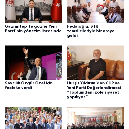
Gaziantep'te gözler Yeni
Fedaioğlu, STK
Parti'nin yönetim listesinde
temsilcileriyle bir araya
geldi
Savcılık Özgür Özel için
Hurşit Yıldırım'dan CHP ve
fezleke verdi
Yeni Parti Değerlendirmesi
“Toplumdan izole siyaset
yapılıyor”