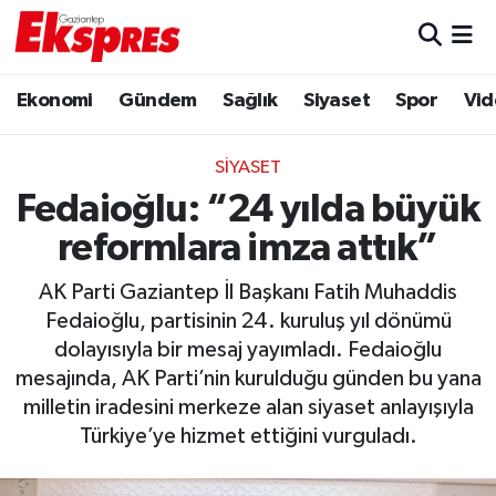
Eğitim
Hava Durumu
Ekonomi
Gündem
Sağlık
Siyaset
Spor
Vid
Ekonomi
Trafik Durumu
SIYASET
Gaziantep son dakika
Puan Durumu ve Fikstür
Fedaioğlu: “24 yılda büyük
reformlara imza attık”
Genel
Tüm Manşetler
AK Parti Gaziantep İl Başkanı Fatih Muhaddis
Gündem
Son Dakika Haberleri
Fedaioğlu, partisinin 24. kuruluş yıl dönümü
dolayısıyla bir mesaj yayımladı. Fedaioğlu
Haberler
Haber Arşivi
mesajında, AK Parti’nin kurulduğu günden bu yana
milletin iradesini merkeze alan siyaset anlayışıyla
Kültür Sanat
Türkiye’ye hizmet ettiğini vurguladı.
Magazin