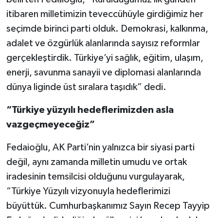
itibaren milletimizin teveccühüyle girdiğimiz her
Video Haber
seçimde birinci parti olduk. Demokrasi, kalkınma,
adalet ve özgürlük alanlarında sayısız reformlar
Yaşam
gerçekleştirdik. Türkiye’yi sağlık, eğitim, ulaşım,
enerji, savunma sanayii ve diplomasi alanlarında
Yeme-İçme
dünya liginde üst sıralara taşıdık” dedi.
Yemek
“Türkiye yüzyılı hedeflerimizden asla
vazgeçmeyeceğiz”
Fedaioğlu, AK Parti’nin yalnızca bir siyasi parti
değil, aynı zamanda milletin umudu ve ortak
iradesinin temsilcisi olduğunu vurgulayarak,
“Türkiye Yüzyılı vizyonuyla hedeflerimizi
büyüttük. Cumhurbaşkanımız Sayın Recep Tayyip