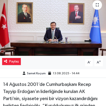
Müzik
Piyasa
Resmi İlanlar
Sağlık
Sinemalar
Paylaş
-
+
A
A
Siyaset
Samet Koçum
13.08.2025 - 14:44
Spor
14 Ağustos 2001’de Cumhurbaşkanı Recep
Tayyip Erdoğan’ın liderliğinde kurulan AK
Teknoloji
Parti’nin, siyasete yeni bir vizyon kazandırdığını
Türkiye
belirten Fedaioğlu, “Kurulduğumuz ilk günden