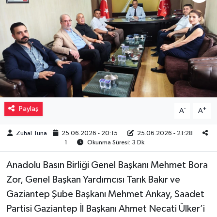
Müzik
Piyasa
Resmi İlanlar
Sağlık
Paylaş
-
+
A
A
Sinemalar
Zuhal Tuna
25.06.2026 - 20:15
25.06.2026 - 21:28
Siyaset
1
Okunma Süresi: 3 Dk
Anadolu Basın Birliği Genel Başkanı Mehmet Bora
Spor
Zor, Genel Başkan Yardımcısı Tarık Bakır ve
Teknoloji
Gaziantep Şube Başkanı Mehmet Ankay, Saadet
Partisi Gaziantep İl Başkanı Ahmet Necati Ülker’i
Türkiye