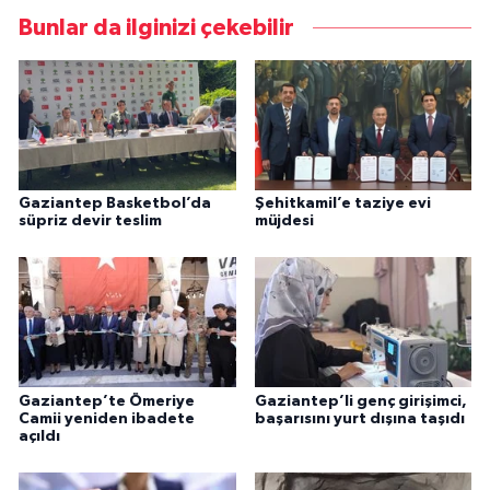
Bunlar da ilginizi çekebilir
Gaziantep Basketbol’da
Şehitkamil’e taziye evi
süpriz devir teslim
müjdesi
Gaziantep’te Ömeriye
Gaziantep’li genç girişimci,
Camii yeniden ibadete
başarısını yurt dışına taşıdı
açıldı