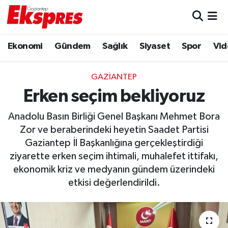
Eğitim
Hava Durumu
Ekonomi
Gündem
Sağlık
Siyaset
Spor
Vid
Ekonomi
Trafik Durumu
GAZIANTEP
Gaziantep son dakika
Puan Durumu ve Fikstür
Erken seçim bekliyoruz
Anadolu Basın Birliği Genel Başkanı Mehmet Bora
Genel
Tüm Manşetler
Zor ve beraberindeki heyetin Saadet Partisi
Gaziantep İl Başkanlığına gerçekleştirdiği
Gündem
Son Dakika Haberleri
ziyarette erken seçim ihtimali, muhalefet ittifakı,
Haberler
Haber Arşivi
ekonomik kriz ve medyanın gündem üzerindeki
etkisi değerlendirildi.
Kültür Sanat
Magazin