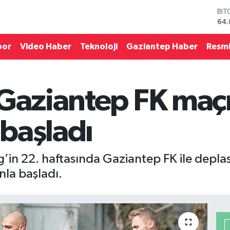
BIT
64.
DO
47,
por
Video Haber
Teknoloji
Gaziantep Haber
Resmi
EU
55,
STE
64,
 Gaziantep FK maç
GRA
66
BİS
 başladı
13.
ig’in 22. haftasında Gaziantep FK ile dep
nla başladı.