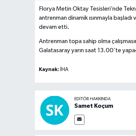
Florya Metin Oktay Tesisleri’nde Tek
Video Haber
antrenman dinamik ısınmayla başladı ve
devam etti.
Yaşam
Antrenman topa sahip olma çalışmasını
Yeme-İçme
Galatasaray yarın saat 13.00’te yapac
Yemek
Kaynak:
İHA
EDITÖR HAKKINDA
Samet Koçum