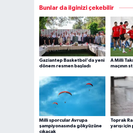
Bunlar da ilginizi çekebilir
Gaziantep Basketbol'da yeni
A Milli Tak
dönem resmen başladı
maçının st
Milli sporcular Avrupa
Toprak Ra
şampiyonasında gökyüzüne
yarışı için
çıkacak