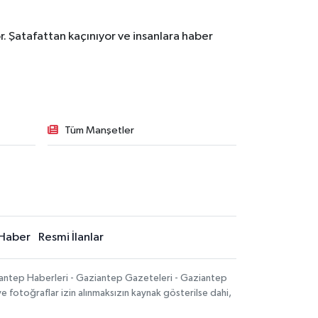
. Şatafattan kaçınıyor ve insanlara haber
Tüm Manşetler
Haber
Resmi İlanlar
iantep Haberleri - Gaziantep Gazeteleri - Gaziantep
ve fotoğraflar izin alınmaksızın kaynak gösterilse dahi,