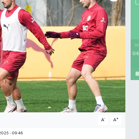
İM
04
-
+
A
A
2025 - 09:46