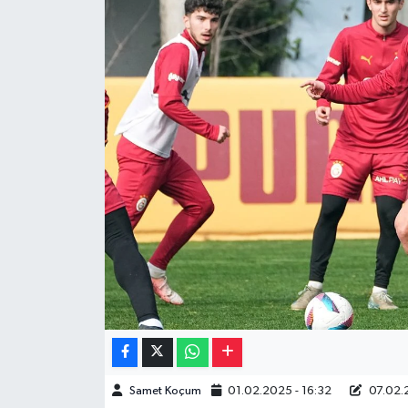
Müzik
Piyasa
Resmi İlanlar
Sağlık
Sinemalar
Siyaset
Spor
Teknoloji
Samet Koçum
01.02.2025 - 16:32
07.02.
Türkiye