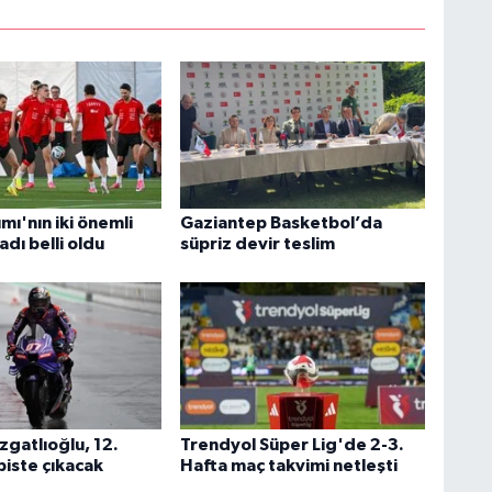
ımı'nın iki önemli
Gaziantep Basketbol’da
adı belli oldu
süpriz devir teslim
zgatlıoğlu, 12.
Trendyol Süper Lig'de 2-3.
 piste çıkacak
Hafta maç takvimi netleşti