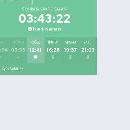
SONRAKI VAKTE KALAN
03:43:21
İkindi Namazı
SAK
GÜNEŞ
ÖĞLE
İKINDI
AKŞAM
YATSI
:04
05:35
12:41
16:28
19:37
21:03
Aylık Vakitler