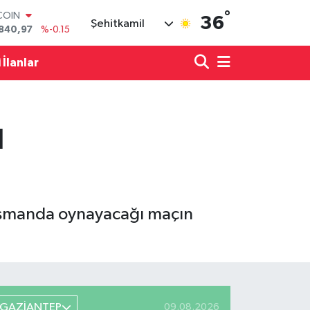
°
COIN
36
Şehitkamil
840,97
%-0.15
LAR
7436
%0.18
 İlanlar
RO
2510
%0.32
RLİN
4811
%0.38
ı
M ALTIN
60.55
%0
T100
779
%-14
lasmanda oynayacağı maçın
GAZİANTEP
09.08.2026