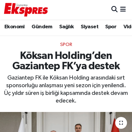
Eğitim
Hava Durumu
Ekonomi
Gündem
Sağlık
Siyaset
Spor
Vid
Ekonomi
Trafik Durumu
SPOR
Gaziantep son dakika
Puan Durumu ve Fikstür
Köksan Holding’den
Gaziantep FK’ya destek
Genel
Tüm Manşetler
Gaziantep FK ile Köksan Holding arasındaki sırt
Gündem
Son Dakika Haberleri
sponsorluğu anlaşması yeni sezon için yenilendi.
Üç yıldır süren iş birliği kapsamında destek devam
Haberler
Haber Arşivi
edecek.
Kültür Sanat
Magazin