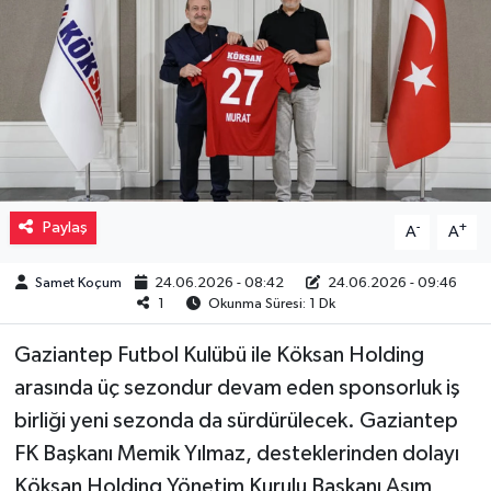
Müzik
Piyasa
Resmi İlanlar
Sağlık
Paylaş
-
+
A
A
Sinemalar
Samet Koçum
24.06.2026 - 08:42
24.06.2026 - 09:46
1
Okunma Süresi: 1 Dk
Siyaset
Gaziantep Futbol Kulübü ile Köksan Holding
Spor
arasında üç sezondur devam eden sponsorluk iş
birliği yeni sezonda da sürdürülecek. Gaziantep
Teknoloji
FK Başkanı Memik Yılmaz, desteklerinden dolayı
Köksan Holding Yönetim Kurulu Başkanı Asım
Türkiye