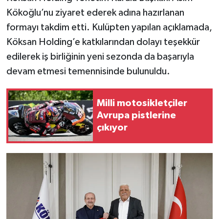
Kökoğlu’nu ziyaret ederek adına hazırlanan
Video Haber
formayı takdim etti. Kulüpten yapılan açıklamada,
Köksan Holding’e katkılarından dolayı teşekkür
Yaşam
edilerek iş birliğinin yeni sezonda da başarıyla
devam etmesi temennisinde bulunuldu.
Yeme-İçme
Yemek
Milli motosikletçiler
Avrupa pistlerine
çıkıyor