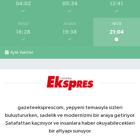
04:02
05:34
12:41
İKINDI
AKŞAM
YATSI
16:28
19:38
21:04
Aylık Vakitler
gazeteeksprescom, yepyeni temasıyla sizleri
buluştururken, sadelik ve modernizmi bir araya getiriyor.
Şatafattan kaçınıyor ve insanlara haber okuyabilecekleri
bir altyapı sunuyor.