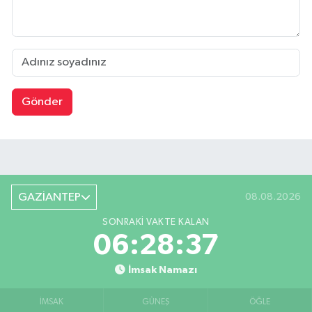
Gönder
GAZİANTEP
08.08.2026
SONRAKI VAKTE KALAN
06:28:36
İmsak Namazı
İMSAK
GÜNEŞ
ÖĞLE