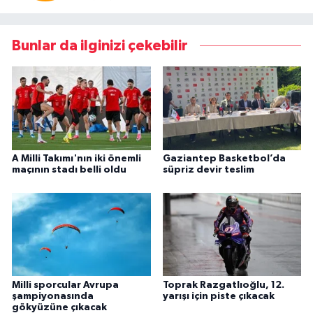
Bunlar da ilginizi çekebilir
A Milli Takımı'nın iki önemli
Gaziantep Basketbol’da
maçının stadı belli oldu
süpriz devir teslim
Milli sporcular Avrupa
Toprak Razgatlıoğlu, 12.
şampiyonasında
yarışı için piste çıkacak
gökyüzüne çıkacak