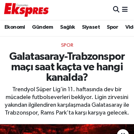
Eğitim
Hava Durumu
Ekonomi
Gündem
Sağlık
Siyaset
Spor
Vid
Ekonomi
Trafik Durumu
SPOR
Gaziantep son dakika
Puan Durumu ve Fikstür
Galatasaray-Trabzonspor
maçı saat kaçta ve hangi
Genel
Tüm Manşetler
kanalda?
Gündem
Son Dakika Haberleri
Trendyol Süper Lig’in 11. haftasında dev bir
mücadele futbolseverleri bekliyor. Ligin zirvesini
Haberler
Haber Arşivi
yakından ilgilendiren karşılaşmada Galatasaray ile
Trabzonspor, Rams Park’ta karşı karşıya gelecek.
Kültür Sanat
Magazin