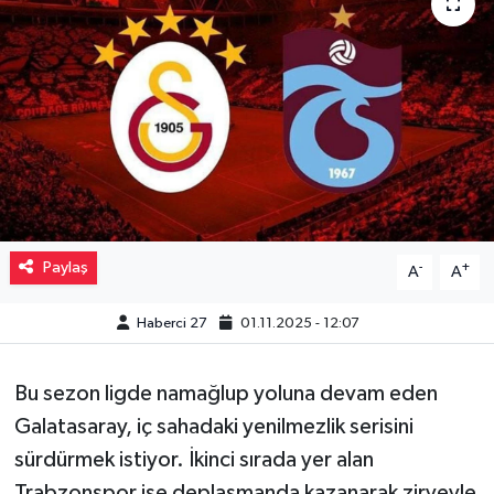
Müzik
Piyasa
Resmi İlanlar
Sağlık
Sinemalar
Paylaş
-
+
A
A
Siyaset
Haberci 27
01.11.2025 - 12:07
Spor
Bu sezon ligde namağlup yoluna devam eden
Galatasaray, iç sahadaki yenilmezlik serisini
Teknoloji
sürdürmek istiyor. İkinci sırada yer alan
Türkiye
Trabzonspor ise deplasmanda kazanarak zirveyle