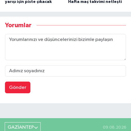
yarışı için piste çıkacak
Hafta maç takvimi netleşti
Yorumlar
Gönder
GAZİANTEP
09.08.2026