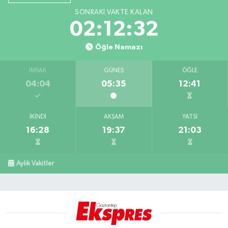
SONRAKI VAKTE KALAN
02:12:31
Öğle Namazı
İMSAK
GÜNEŞ
ÖĞLE
04:04
05:35
12:41
İKINDI
AKŞAM
YATSI
16:28
19:37
21:03
Aylık Vakitler