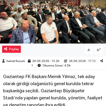
Müzik
Piyasa
Resmi İlanlar
Sağlık
Paylaş
-
+
A
A
Sinemalar
Samet Koçum
26.06.2026 - 15:26
26.06.2026 - 17:12
1
Okunma Süresi: 4 Dk
Siyaset
Gaziantep FK Başkanı Memik Yılmaz, tek aday
Spor
olarak girdiği olağanüstü genel kurulda tekrar
başkanlığa seçildi. Gaziantep Büyükşehir
Teknoloji
Stadı'nda yapılan genel kurulda, yönetim, faaliyet
ve denetim raporları ibra edildi.
Türkiye