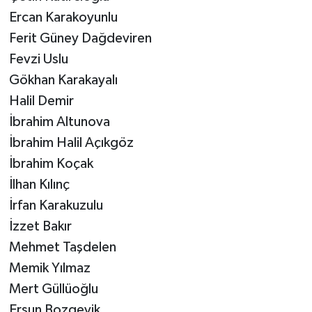
Ercan Karakoyunlu
Ferit Güney Dağdeviren
Fevzi Uslu
Gökhan Karakayalı
Halil Demir
İbrahim Altunova
İbrahim Halil Açıkgöz
İbrahim Koçak
İlhan Kılınç
İrfan Karakuzulu
İzzet Bakır
Mehmet Taşdelen
Memik Yılmaz
Mert Güllüoğlu
Ersun Bozgeyik