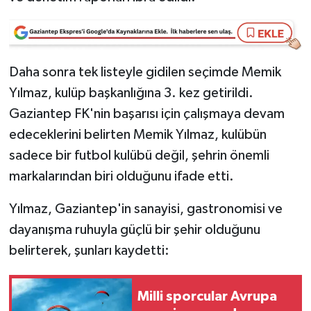
Video Haber
Yaşam
Daha sonra tek listeyle gidilen seçimde Memik
Yılmaz, kulüp başkanlığına 3. kez getirildi.
Yeme-İçme
Gaziantep FK'nin başarısı için çalışmaya devam
edeceklerini belirten Memik Yılmaz, kulübün
Yemek
sadece bir futbol kulübü değil, şehrin önemli
markalarından biri olduğunu ifade etti.
Yılmaz, Gaziantep'in sanayisi, gastronomisi ve
dayanışma ruhuyla güçlü bir şehir olduğunu
belirterek, şunları kaydetti:
Milli sporcular Avrupa