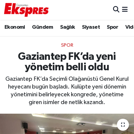
Eğitim
Hava Durumu
Ekonomi
Gündem
Sağlık
Siyaset
Spor
Vid
Ekonomi
Trafik Durumu
SPOR
Gaziantep son dakika
Puan Durumu ve Fikstür
Gaziantep FK’da yeni
yönetim belli oldu
Genel
Tüm Manşetler
Gaziantep FK’da Seçimli Olağanüstü Genel Kurul
Gündem
Son Dakika Haberleri
heyecanı bugün başladı. Kulüpte yeni dönemin
yönetimini belirleyecek kongrede, yönetime
Haberler
Haber Arşivi
giren isimler de netlik kazandı.
Kültür Sanat
Magazin