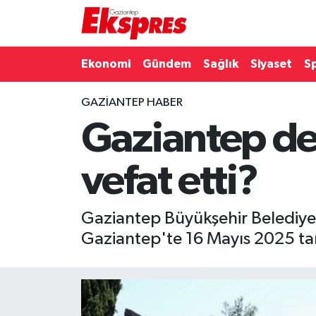
Eğitim
Hava Durumu
Ekonomi
Gündem
Sağlık
Siyaset
S
Ekonomi
Trafik Durumu
GAZIANTEP HABER
Gaziantep def
Gaziantep son dakika
Puan Durumu ve Fikstür
Genel
Tüm Manşetler
vefat etti?
Gündem
Son Dakika Haberleri
Gaziantep Büyükşehir Belediyes
Haberler
Haber Arşivi
Gaziantep'te 16 Mayıs 2025 tari
Kültür Sanat
Magazin