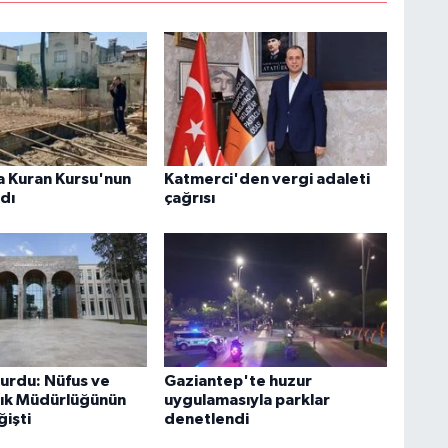
 Kuran Kursu'nun
Katmerci'den vergi adaleti
ldı
çağrısı
yurdu: Nüfus ve
Gaziantep'te huzur
ık Müdürlüğünün
uygulamasıyla parklar
ğişti
denetlendi