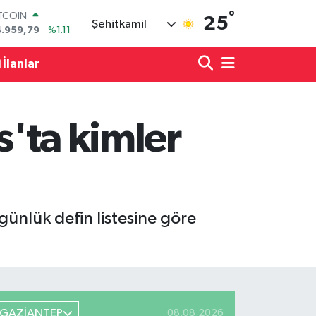
°
OLAR
25
Şehitkamil
7,7436
%0.18
URO
5,2510
%0.32
 İlanlar
ERLİN
,4811
%0.38
RAM ALTIN
660.55
%0.03
s'ta kimler
ST100
.779
%-14
ITCOIN
4.959,79
%1.11
ünlük defin listesine göre
GAZİANTEP
08.08.2026