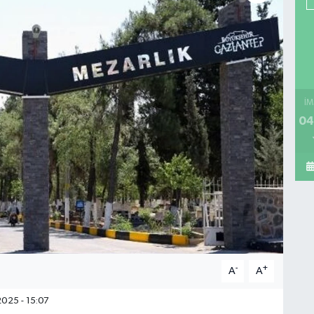
İM
04
-
+
A
A
025 - 15:07