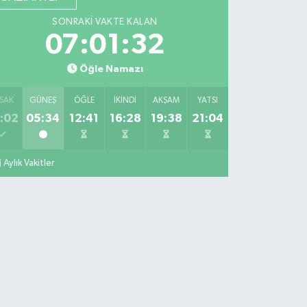
SONRAKI VAKTE KALAN
07:01:31
Öğle Namazı
SAK
GÜNEŞ
ÖĞLE
İKINDI
AKŞAM
YATSI
:02
05:34
12:41
16:28
19:38
21:04
Aylık Vakitler