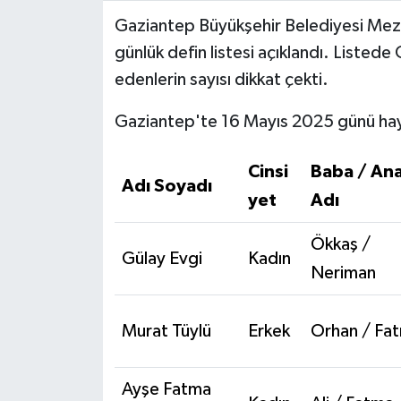
Gaziantep Büyükşehir Belediyesi Meza
Video Haber
günlük defin listesi açıklandı. Listed
edenlerin sayısı dikkat çekti.
Yaşam
Gaziantep'te 16 Mayıs 2025 günü haya
Yeme-İçme
Cinsi
Baba / An
Yemek
Adı Soyadı
yet
Adı
Ökkaş /
Gülay Evgi
Kadın
Neriman
Murat Tüylü
Erkek
Orhan / Fa
Ayşe Fatma