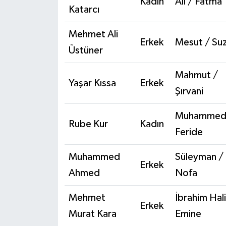
Kadın
Ali / Fatma
Katarcı
Mehmet Ali
Erkek
Mesut / Su
Üstüner
Mahmut /
Yaşar Kıssa
Erkek
Şırvani
Muhammed
Rube Kur
Kadın
Feride
Muhammed
Süleyman /
Erkek
Ahmed
Nofa
Mehmet
İbrahim Hali
Erkek
Murat Kara
Emine