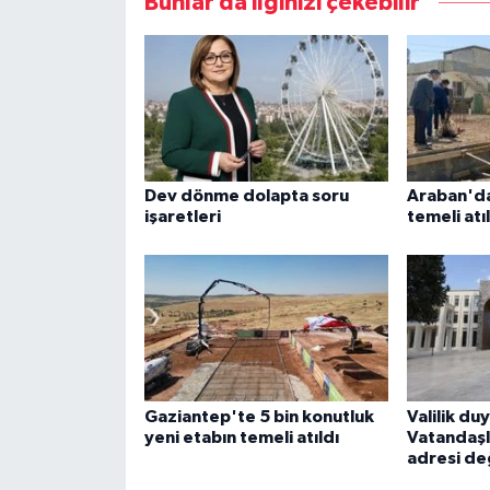
Bunlar da ilginizi çekebilir
Dev dönme dolapta soru
Araban'da
işaretleri
temeli atı
Gaziantep'te 5 bin konutluk
Valilik du
yeni etabın temeli atıldı
Vatandaşl
adresi de