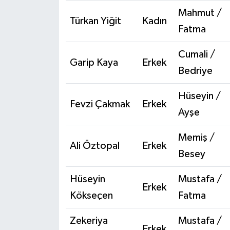
Mahmut /
Türkan Yiğit
Kadın
Fatma
Cumali /
Garip Kaya
Erkek
Bedriye
Hüseyin /
Fevzi Çakmak
Erkek
Ayşe
Memiş /
Ali Öztopal
Erkek
Besey
Hüseyin
Mustafa /
Erkek
Kökseçen
Fatma
Zekeriya
Mustafa /
Erkek