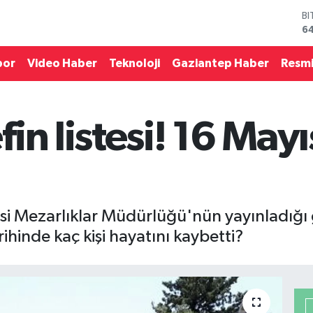
D
4
E
5
por
Video Haber
Teknoloji
Gaziantep Haber
Resmi
ST
64
G
6
in listesi! 16 Mayı
Bİ
13
B
6
i Mezarlıklar Müdürlüğü'nün yayınladığı g
hinde kaç kişi hayatını kaybetti?