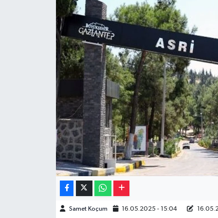
Müzik
Piyasa
Resmi İlanlar
Sağlık
Sinemalar
Siyaset
Spor
Teknoloji
Samet Koçum
16.05.2025 - 15:04
16.05.2
Türkiye