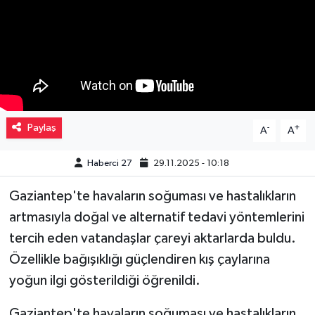
Müzik
Piyasa
Resmi İlanlar
Paylaş
-
+
A
A
Sağlık
Haberci 27
29.11.2025 - 10:18
Sinemalar
Gaziantep'te havaların soğuması ve hastalıkların
Siyaset
artmasıyla doğal ve alternatif tedavi yöntemlerini
tercih eden vatandaşlar çareyi aktarlarda buldu.
Spor
Özellikle bağışıklığı güçlendiren kış çaylarına
Teknoloji
yoğun ilgi gösterildiği öğrenildi.
Türkiye
Gaziantep'te havaların soğuması ve hastalıkların