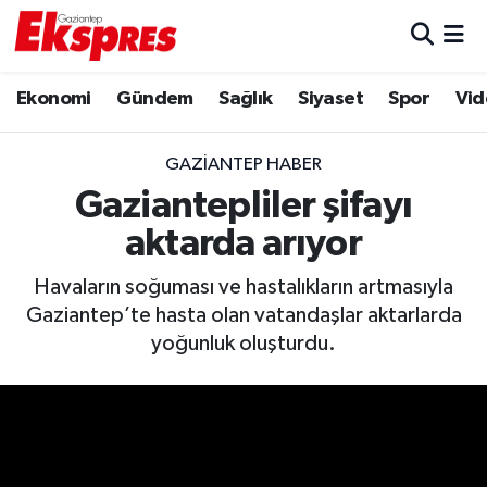
Eğitim
Hava Durumu
Ekonomi
Gündem
Sağlık
Siyaset
Spor
Vid
Ekonomi
Trafik Durumu
GAZIANTEP HABER
Gaziantep son dakika
Puan Durumu ve Fikstür
Gaziantepliler şifayı
aktarda arıyor
Genel
Tüm Manşetler
Havaların soğuması ve hastalıkların artmasıyla
Gündem
Son Dakika Haberleri
Gaziantep’te hasta olan vatandaşlar aktarlarda
yoğunluk oluşturdu.
Haberler
Haber Arşivi
Kültür Sanat
Magazin