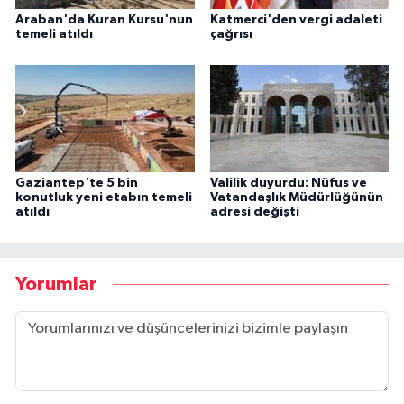
Araban'da Kuran Kursu'nun
Katmerci'den vergi adaleti
temeli atıldı
çağrısı
Gaziantep'te 5 bin
Valilik duyurdu: Nüfus ve
konutluk yeni etabın temeli
Vatandaşlık Müdürlüğünün
atıldı
adresi değişti
Yorumlar