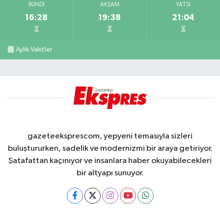
İKINDI
AKŞAM
YATSI
16:28
19:38
21:04
Aylık Vakitler
gazeteeksprescom, yepyeni temasıyla sizleri
buluştururken, sadelik ve modernizmi bir araya getiriyor.
Şatafattan kaçınıyor ve insanlara haber okuyabilecekleri
bir altyapı sunuyor.