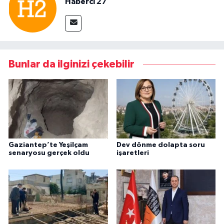
Haberci 27
Bunlar da ilginizi çekebilir
Gaziantep’te Yeşilçam
Dev dönme dolapta soru
senaryosu gerçek oldu
işaretleri