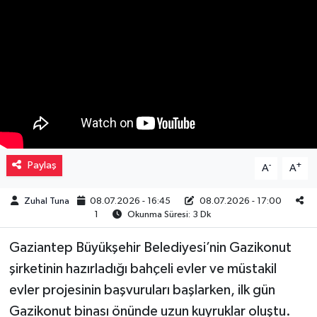
Müzik
Piyasa
Resmi İlanlar
Sağlık
Paylaş
-
+
A
A
Sinemalar
Zuhal Tuna
08.07.2026 - 16:45
08.07.2026 - 17:00
Siyaset
1
Okunma Süresi: 3 Dk
Spor
Gaziantep Büyükşehir Belediyesi’nin Gazikonut
şirketinin hazırladığı bahçeli evler ve müstakil
Teknoloji
evler projesinin başvuruları başlarken, ilk gün
Gazikonut binası önünde uzun kuyruklar oluştu.
Türkiye