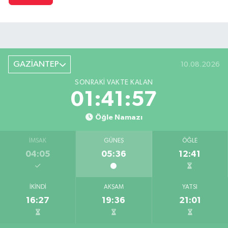
GAZİANTEP
10.08.2026
SONRAKI VAKTE KALAN
01:41:55
Öğle Namazı
İMSAK
GÜNEŞ
ÖĞLE
04:05
05:36
12:41
İKINDI
AKŞAM
YATSI
16:27
19:36
21:01