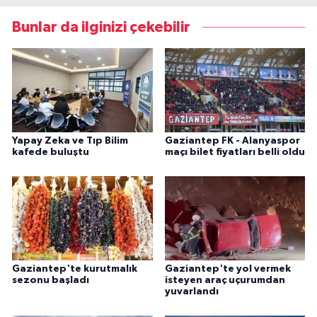
Bunlar da ilginizi çekebilir
Yapay Zeka ve Tıp Bilim
Gaziantep FK - Alanyaspor
kafede buluştu
maçı bilet fiyatları belli oldu
Gaziantep'te kurutmalık
Gaziantep'te yol vermek
sezonu başladı
isteyen araç uçurumdan
yuvarlandı