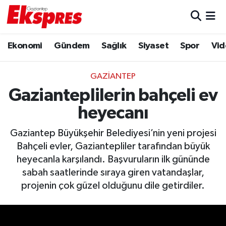
Eğitim
Hava Durumu
Ekonomi
Gündem
Sağlık
Siyaset
Spor
Vid
Ekonomi
Trafik Durumu
GAZIANTEP
Gaziantep son dakika
Puan Durumu ve Fikstür
Gazianteplilerin bahçeli ev
heyecanı
Genel
Tüm Manşetler
Gaziantep Büyükşehir Belediyesi’nin yeni projesi
Gündem
Son Dakika Haberleri
Bahçeli evler, Gaziantepliler tarafından büyük
heyecanla karşılandı. Başvuruların ilk gününde
Haberler
Haber Arşivi
sabah saatlerinde sıraya giren vatandaşlar,
projenin çok güzel olduğunu dile getirdiler.
Kültür Sanat
Magazin