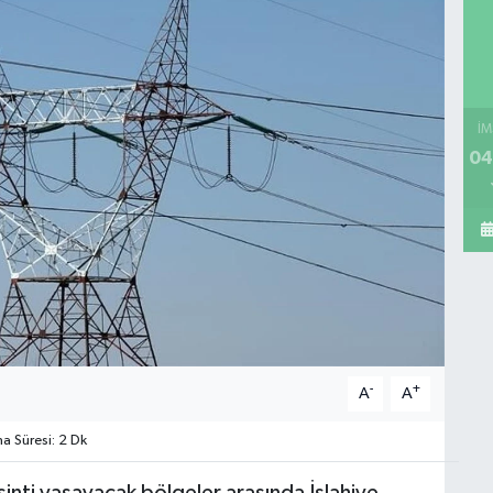
İM
04
-
+
A
A
 Süresi: 2 Dk
nti yaşayacak bölgeler arasında İslahiye,