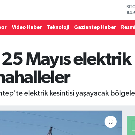
DO
47,
EU
55,
por
Video Haber
Teknoloji
Gaziantep Haber
Resmi
STE
64,
GRA
651
25 Mayıs elektrik k
BİS
13.
BIT
mahalleler
64.
ep'te elektrik kesintisi yaşayacak bölgeler