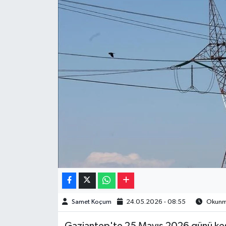
Müzik
Piyasa
Resmi İlanlar
Sağlık
Sinemalar
Siyaset
Spor
Teknoloji
Samet Koçum
24.05.2026 - 08:55
Okunma
Türkiye
Gaziantep'te 25 Mayıs 2026 günü kesi