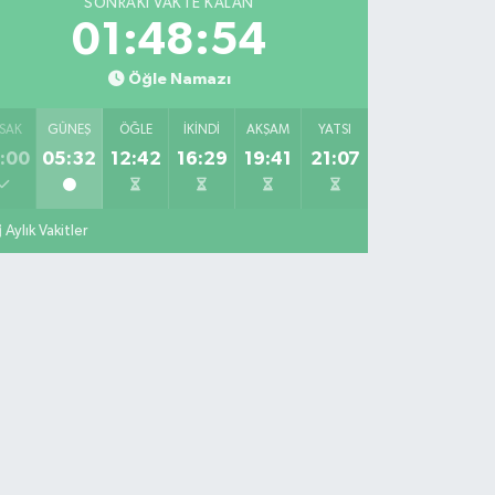
SONRAKI VAKTE KALAN
01:48:53
Öğle Namazı
SAK
GÜNEŞ
ÖĞLE
İKINDI
AKŞAM
YATSI
:00
05:32
12:42
16:29
19:41
21:07
Aylık Vakitler