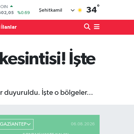
°
LAR
34
Şehitkamil
5986
%0.06
RO
0700
%0.1
 İlanlar
RLİN
2438
%0.21
M ALTIN
8.23
%0.39
esintisi! İşte
T100
703
%0
COIN
602,05
%0.69
 duyuruldu. İşte o bölgeler...
GAZİANTEP
06.08.2026