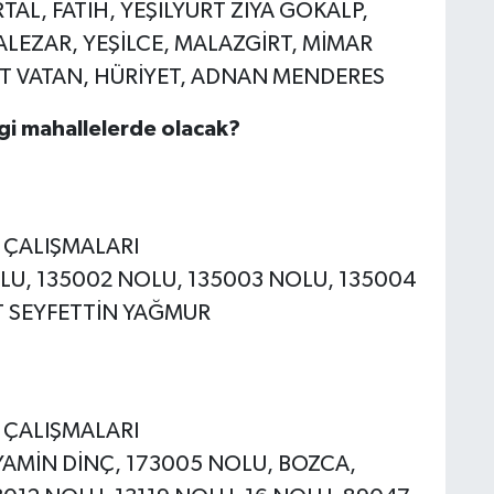
AL, FATİH, YEŞİLYURT ZİYA GÖKALP,
LEZAR, YEŞİLCE, MALAZGİRT, MİMAR
URT VATAN, HÜRİYET, ADNAN MENDERES
ngi mahallelerde olacak?
E ÇALIŞMALARI
NOLU, 135002 NOLU, 135003 NOLU, 135004
T SEYFETTİN YAĞMUR
E ÇALIŞMALARI
ÜNYAMİN DİNÇ, 173005 NOLU, BOZCA,