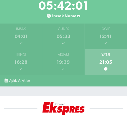
05:42:01
İmsak Namazı
İMSAK
GÜNEŞ
ÖĞLE
04:01
05:33
12:41
İKINDI
AKŞAM
YATSI
16:28
19:39
21:05
Aylık Vakitler