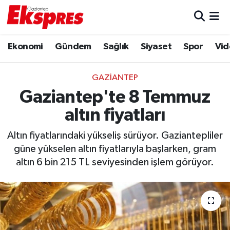
Eğitim
Hava Durumu
Ekonomi
Gündem
Sağlık
Siyaset
Spor
Vid
Ekonomi
Trafik Durumu
GAZIANTEP
Gaziantep son dakika
Puan Durumu ve Fikstür
Gaziantep'te 8 Temmuz
altın fiyatları
Genel
Tüm Manşetler
Altın fiyatlarındaki yükseliş sürüyor. Gaziantepliler
Gündem
Son Dakika Haberleri
güne yükselen altın fiyatlarıyla başlarken, gram
altın 6 bin 215 TL seviyesinden işlem görüyor.
Haberler
Haber Arşivi
Kültür Sanat
Magazin