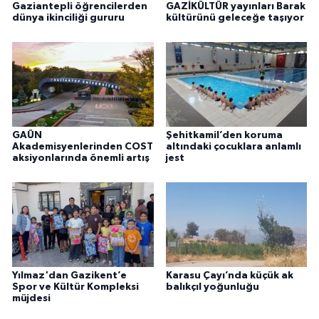
Gaziantepli öğrencilerden
GAZİKÜLTÜR yayınları Barak
dünya ikinciliği gururu
kültürünü geleceğe taşıyor
GAÜN
Şehitkamil’den koruma
Akademisyenlerinden COST
altındaki çocuklara anlamlı
aksiyonlarında önemli artış
jest
Yılmaz'dan Gazikent’e
Karasu Çayı’nda küçük ak
Spor ve Kültür Kompleksi
balıkçıl yoğunluğu
müjdesi