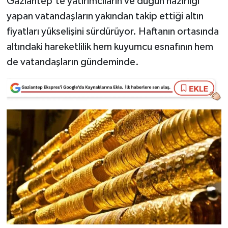
Gaziantep'te yatırımcıların ve düğün hazırlığı
yapan vatandaşların yakından takip ettiği altın
Video Haber
fiyatları yükselişini sürdürüyor. Haftanın ortasında
altındaki hareketlilik hem kuyumcu esnafının hem
Yaşam
de vatandaşların gündeminde.
Yeme-İçme
Yemek