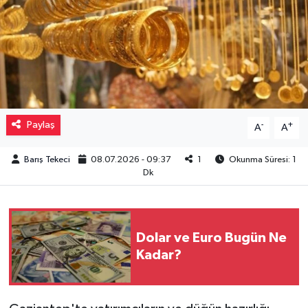
Müzik
Piyasa
Resmi İlanlar
Paylaş
-
+
A
A
Sağlık
Barış Tekeci
08.07.2026 - 09:37
1
Okunma Süresi: 1
Sinemalar
Dk
Siyaset
Spor
Dolar ve Euro Bugün Ne
Kadar?
Teknoloji
Türkiye