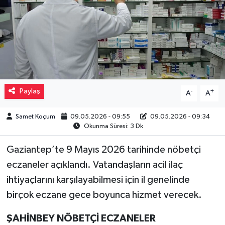
Müzik
Piyasa
Resmi İlanlar
Paylaş
-
+
A
A
Sağlık
Samet Koçum
09.05.2026 - 09:55
09.05.2026 - 09:34
Sinemalar
Okunma Süresi: 3 Dk
Siyaset
Gaziantep’te 9 Mayıs 2026 tarihinde nöbetçi
eczaneler açıklandı. Vatandaşların acil ilaç
Spor
ihtiyaçlarını karşılayabilmesi için il genelinde
birçok eczane gece boyunca hizmet verecek.
Teknoloji
ŞAHİNBEY NÖBETÇİ ECZANELER
Türkiye