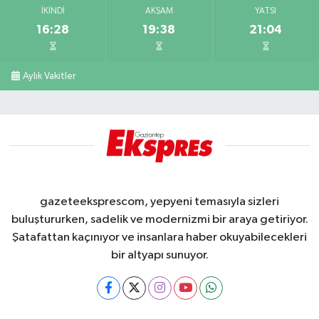
İKINDI
AKŞAM
YATSI
16:28
19:38
21:04
Aylık Vakitler
gazeteeksprescom, yepyeni temasıyla sizleri
buluştururken, sadelik ve modernizmi bir araya getiriyor.
Şatafattan kaçınıyor ve insanlara haber okuyabilecekleri
bir altyapı sunuyor.