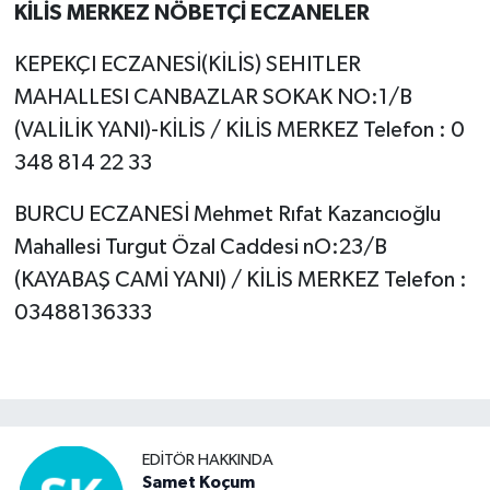
KİLİS MERKEZ NÖBETÇİ ECZANELER
KEPEKÇI ECZANESİ(KİLİS) SEHITLER
MAHALLESI CANBAZLAR SOKAK NO:1/B
(VALİLİK YANI)-KİLİS / KİLİS MERKEZ Telefon : 0
348 814 22 33
BURCU ECZANESİ Mehmet Rıfat Kazancıoğlu
Mahallesi Turgut Özal Caddesi nO:23/B
(KAYABAŞ CAMİ YANI) / KİLİS MERKEZ Telefon :
03488136333
EDITÖR HAKKINDA
Samet Koçum