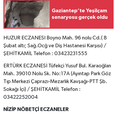
Gaziantep’te Yeşilçam
senaryosu gerçek oldu
HUZUR ECZANESI Boyno Mah. 96 nolu Cd.( 8
Şubat altı; Sağ.Ocğ ve Diş Hastanesi Karşısı) /
ŞEHİTKAMİL Telefon : 03423231555
ERTÜRK ECZANESİ Tüfekçi Yusuf Bul. Karaoğlan
Mah. 39010 Nolu Sk. No:17A (Ayıntap Park Göz
Tıp Merkezi Çaprazı-Mezarlık Kavşağı-PTT Şb.
Sokağı İçi) / ŞEHİTKAMİL Telefon :
03422252004
NİZİP NÖBETÇİ ECZANELER