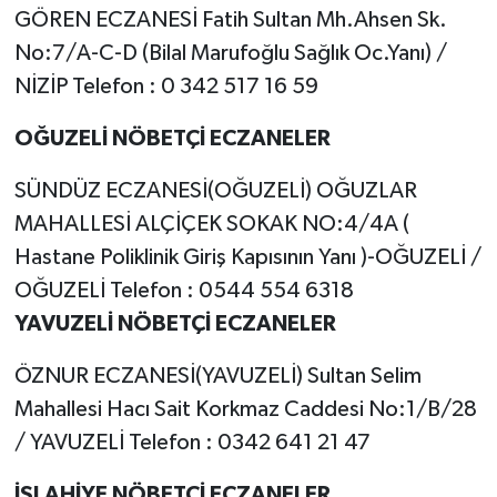
GÖREN ECZANESİ Fatih Sultan Mh.Ahsen Sk.
No:7/A-C-D (Bilal Marufoğlu Sağlık Oc.Yanı) /
NİZİP Telefon : 0 342 517 16 59
OĞUZELİ NÖBETÇİ ECZANELER
SÜNDÜZ ECZANESİ(OĞUZELİ) OĞUZLAR
MAHALLESİ ALÇİÇEK SOKAK NO:4/4A (
Hastane Poliklinik Giriş Kapısının Yanı )-OĞUZELİ /
OĞUZELİ Telefon : 0544 554 6318
YAVUZELİ NÖBETÇİ ECZANELER
ÖZNUR ECZANESİ(YAVUZELİ) Sultan Selim
Mahallesi Hacı Sait Korkmaz Caddesi No:1/B/28
/ YAVUZELİ Telefon : 0342 641 21 47
İSLAHİYE NÖBETÇİ ECZANELER