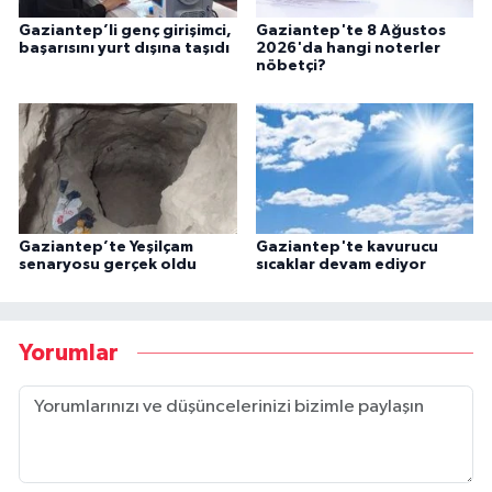
Gaziantep’li genç girişimci,
Gaziantep'te 8 Ağustos
başarısını yurt dışına taşıdı
2026'da hangi noterler
nöbetçi?
Gaziantep’te Yeşilçam
Gaziantep'te kavurucu
senaryosu gerçek oldu
sıcaklar devam ediyor
Yorumlar