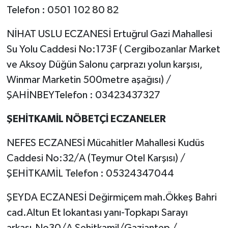
Telefon : 0501 102 80 82
NİHAT USLU ECZANESİ Ertuğrul Gazi Mahallesi
Su Yolu Caddesi No:173F ( Cergibozanlar Market
ve Aksoy Düğün Salonu çarprazı yolun karşısı,
Winmar Marketin 500metre aşağısı) /
ŞAHİNBEYTelefon : 03423437327
ŞEHİTKAMİL NÖBETÇİ ECZANELER
NEFES ECZANESİ Mücahitler Mahallesi Kudüs
Caddesi No:32/A (Teymur Otel Karşısı) /
ŞEHİTKAMİL Telefon : 05324347044
ŞEYDA ECZANESİ Değirmiçem mah.Ökkeş Bahri
cad.Altun Et lokantası yanı-Topkapı Sarayı
arkası.No30/A Şehitkamil/Gaziantep /