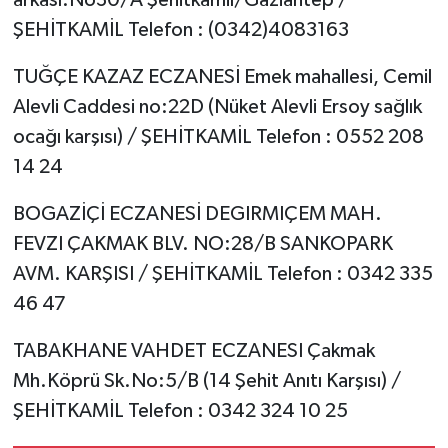
ŞEHİTKAMİL Telefon : (0342)4083163
TUĞÇE KAZAZ ECZANESİ Emek mahallesi, Cemil
Alevli Caddesi no:22D (Nüket Alevli Ersoy sağlık
ocağı karşısı) / ŞEHİTKAMİL Telefon : 0552 208
14 24
BOGAZİÇİ ECZANESİ DEGIRMIÇEM MAH.
FEVZI ÇAKMAK BLV. NO:28/B SANKOPARK
AVM. KARŞISI / ŞEHİTKAMİL Telefon : 0342 335
46 47
TABAKHANE VAHDET ECZANESI Çakmak
Mh.Köprü Sk.No:5/B (14 Şehit Anıtı Karşısı) /
ŞEHİTKAMİL Telefon : 0342 324 10 25