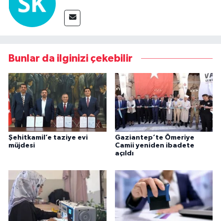
Bunlar da ilginizi çekebilir
Şehitkamil’e taziye evi
Gaziantep’te Ömeriye
müjdesi
Camii yeniden ibadete
açıldı