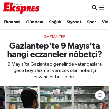
Eğitim
Hava Durumu
Ekonomi
Gündem
Sağlık
Siyaset
Spor
Vid
Ekonomi
Trafik Durumu
GAZIANTEP
Gaziantep son dakika
Puan Durumu ve Fikstür
Gaziantep'te 9 Mayıs'ta
hangi eczaneler nöbetçi?
Genel
Tüm Manşetler
9 Mayıs’ta Gaziantep genelinde vatandaşlara
Gündem
Son Dakika Haberleri
gece boyu hizmet verecek olan nöbetçi
eczaneler belli oldu.
Haberler
Haber Arşivi
Kültür Sanat
Magazin