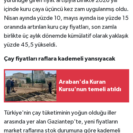
yürürlüğe giren fiyat artışıyla birlikte 2026 yılı
içinde kuru çaya üçüncü kez zam uygulanmış oldu.
Video Haber
Nisan ayında yüzde 10, mayıs ayında ise yüzde 15
oranında artırılan kuru çay fiyatları, son zamla
Yaşam
birlikte üç aylık dönemde kümülatif olarak yaklaşık
Yeme-İçme
yüzde 45,5 yükseldi.
Çay fiyatları raflara kademeli yansıyacak
Yemek
Araban'da Kuran
Kursu'nun temeli atıldı
Türkiye'nin çay tüketiminin yoğun olduğu iller
arasında yer alan Gaziantep'te, yeni fiyatların
market raflarına stok durumuna göre kademeli