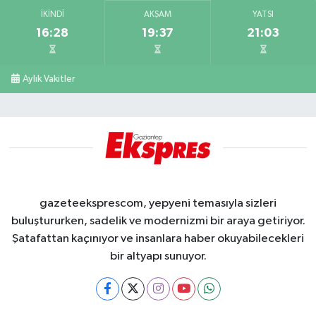
İKINDI
AKŞAM
YATSI
16:28
19:37
21:03
Aylık Vakitler
gazeteeksprescom, yepyeni temasıyla sizleri
buluştururken, sadelik ve modernizmi bir araya getiriyor.
Şatafattan kaçınıyor ve insanlara haber okuyabilecekleri
bir altyapı sunuyor.