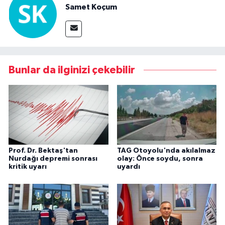
Samet Koçum
Bunlar da ilginizi çekebilir
Prof. Dr. Bektaş'tan
TAG Otoyolu'nda akılalmaz
Nurdağı depremi sonrası
olay: Önce soydu, sonra
kritik uyarı
uyardı