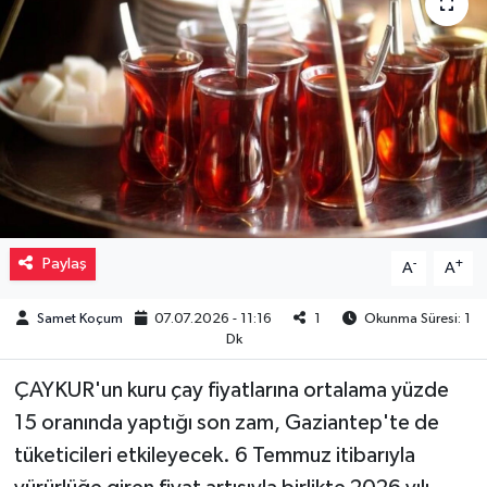
Müzik
Piyasa
Resmi İlanlar
Sağlık
Sinemalar
Paylaş
-
+
A
A
Siyaset
Samet Koçum
07.07.2026 - 11:16
1
Okunma Süresi: 1
Dk
Spor
ÇAYKUR'un kuru çay fiyatlarına ortalama yüzde
15 oranında yaptığı son zam, Gaziantep'te de
Teknoloji
tüketicileri etkileyecek. 6 Temmuz itibarıyla
Türkiye