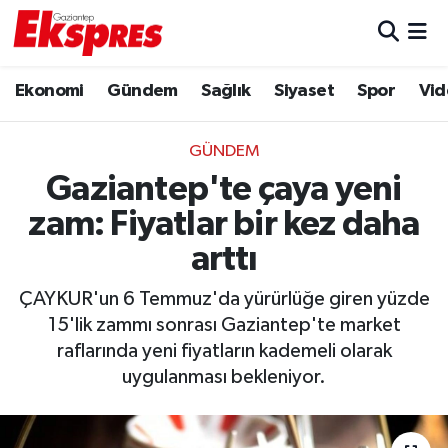
Eğitim
Hava Durumu
Ekonomi
Gündem
Sağlık
Siyaset
Spor
Vid
Ekonomi
Trafik Durumu
GÜNDEM
Gaziantep son dakika
Puan Durumu ve Fikstür
Gaziantep'te çaya yeni
zam: Fiyatlar bir kez daha
Genel
Tüm Manşetler
arttı
Gündem
Son Dakika Haberleri
ÇAYKUR'un 6 Temmuz'da yürürlüğe giren yüzde
15'lik zammı sonrası Gaziantep'te market
Haberler
Haber Arşivi
raflarında yeni fiyatların kademeli olarak
uygulanması bekleniyor.
Kültür Sanat
Magazin