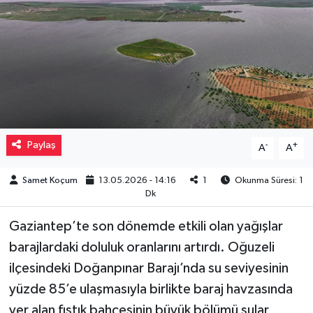
Müzik
Piyasa
Resmi İlanlar
Sağlık
Paylaş
-
+
A
A
Sinemalar
Samet Koçum
13.05.2026 - 14:16
1
Okunma Süresi: 1
Dk
Siyaset
Gaziantep’te son dönemde etkili olan yağışlar
Spor
barajlardaki doluluk oranlarını artırdı. Oğuzeli
ilçesindeki Doğanpınar Barajı’nda su seviyesinin
Teknoloji
yüzde 85’e ulaşmasıyla birlikte baraj havzasında
yer alan fıstık bahçesinin büyük bölümü sular
Türkiye