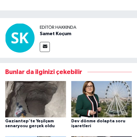
EDITÖR HAKKINDA
Samet Koçum
Bunlar da ilginizi çekebilir
Gaziantep’te Yeşilçam
Dev dönme dolapta soru
senaryosu gerçek oldu
işaretleri