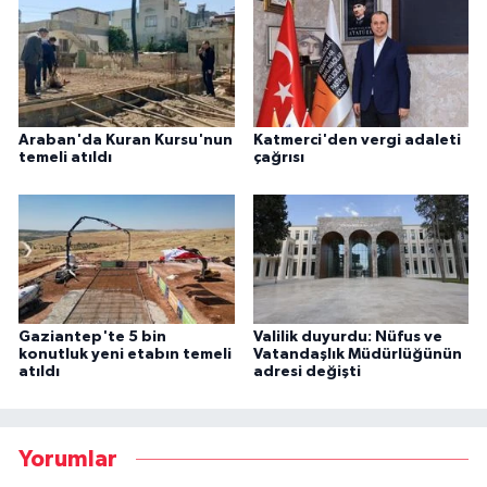
Araban'da Kuran Kursu'nun
Katmerci'den vergi adaleti
temeli atıldı
çağrısı
Gaziantep'te 5 bin
Valilik duyurdu: Nüfus ve
konutluk yeni etabın temeli
Vatandaşlık Müdürlüğünün
atıldı
adresi değişti
Yorumlar