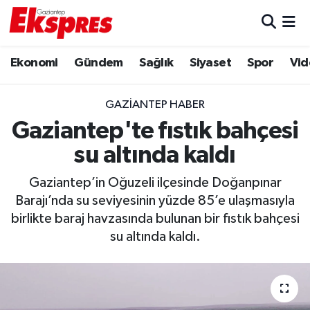
Eğitim
Hava Durumu
Ekonomi
Gündem
Sağlık
Siyaset
Spor
Vid
Ekonomi
Trafik Durumu
GAZIANTEP HABER
Gaziantep son dakika
Puan Durumu ve Fikstür
Gaziantep'te fıstık bahçesi
su altında kaldı
Genel
Tüm Manşetler
Gaziantep’in Oğuzeli ilçesinde Doğanpınar
Gündem
Son Dakika Haberleri
Barajı’nda su seviyesinin yüzde 85’e ulaşmasıyla
birlikte baraj havzasında bulunan bir fıstık bahçesi
Haberler
Haber Arşivi
su altında kaldı.
Kültür Sanat
Magazin