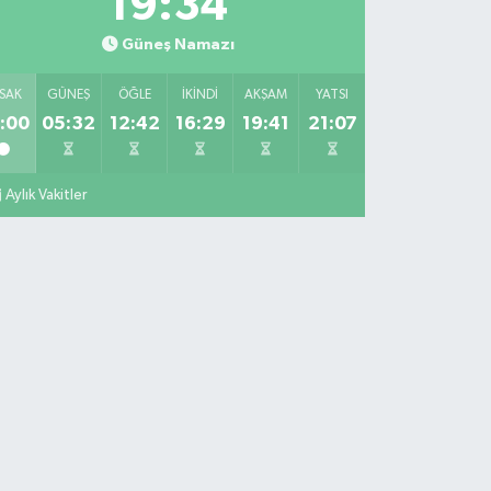
19:33
Güneş Namazı
SAK
GÜNEŞ
ÖĞLE
İKINDI
AKŞAM
YATSI
:00
05:32
12:42
16:29
19:41
21:07
Aylık Vakitler