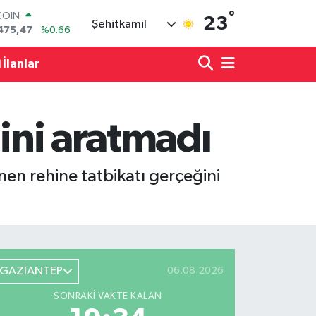
COIN
°
475,47
%0.66
23
Şehitkamil
LAR
5971
%0.05
RO
 İlanlar
1336
%0.18
RLİN
2534
%0.22
M ALTIN
ğini aratmadı
7.85
%0.54
T100
703
%0
nen rehine tatbikatı gerçeğini
GAZİANTEP
06.08.2026
SONRAKI VAKTE KALAN