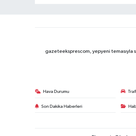
gazeteeksprescom, yepyeni temasıyla sizl
Hava Durumu
Tra
Son Dakika Haberleri
Hab