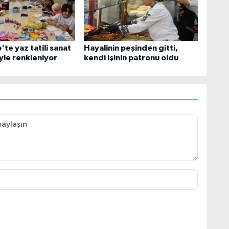
te yaz tatili sanat
Hayalinin peşinden gitti,
yle renkleniyor
kendi işinin patronu oldu