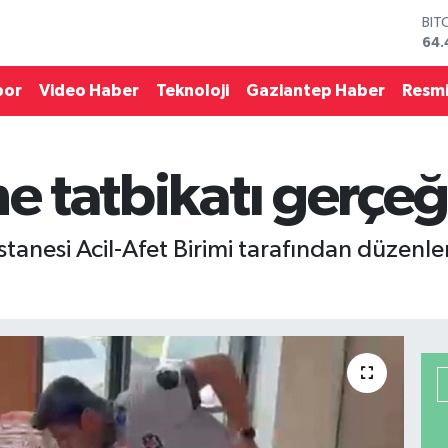
BIT
64.
DO
47,
EU
por
Video Haber
Teknoloji
Gaziantep Haber
Resmi
55,
STE
64,
GRA
ne tatbikatı gerçe
652
BİS
13.
tanesi Acil-Afet Birimi tarafından düzenle