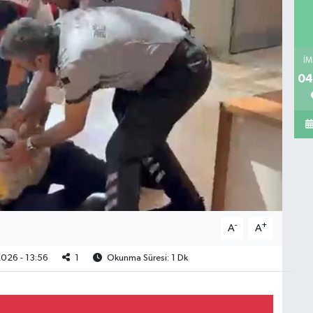
İM
04
-
+
A
A
026 - 13:56
1
Okunma Süresi: 1 Dk