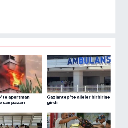
p'te apartman
Gaziantep'te aileler birbirine
e can pazarı
girdi