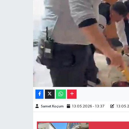
Müzik
Piyasa
Resmi İlanlar
Sağlık
Sinemalar
Siyaset
Spor
Samet Koçum
13.05.2026 - 13:37
13.05.2
Teknoloji
Türkiye