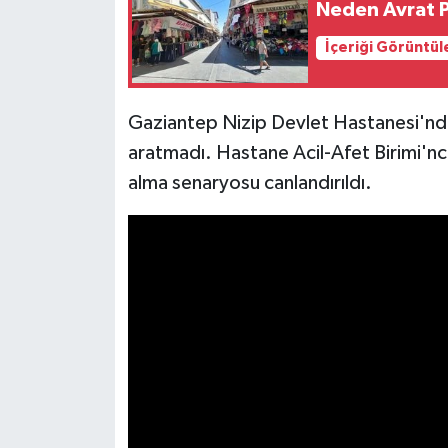
Neden Avrat P
Video Haber
İçeriği Görüntül
Yaşam
Gaziantep Nizip Devlet Hastanesi'nde 
Yeme-İçme
aratmadı. Hastane Acil-Afet Birimi'nc
alma senaryosu canlandırıldı.
Yemek