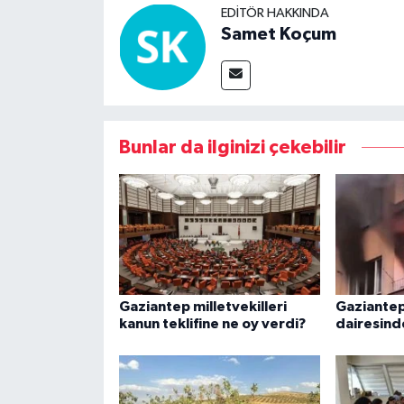
EDITÖR HAKKINDA
Samet Koçum
Bunlar da ilginizi çekebilir
Gaziantep milletvekilleri
Gaziante
kanun teklifine ne oy verdi?
dairesind