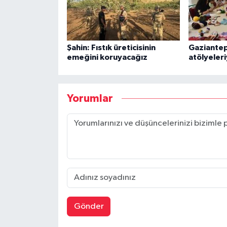
Şahin: Fıstık üreticisinin
Gaziantep'
emeğini koruyacağız
atölyeleri
Yorumlar
Gönder