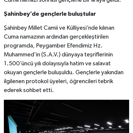
Şahinbey’de gençlerle buluştular
Video Haber
Şahinbey Millet Camii ve Külliyesi’nde kılınan
Yaşam
Cuma namazının ardından gerçekleştirilen
Yeme-İçme
programda, Peygamber Efendimiz Hz.
Muhammed'in (S.A.V.) dünyaya teşriflerinin
Yemek
1.500’üncü yılı dolayısıyla hatim ve salavat
okuyan gençlerle buluşuldu. Gençlerle yakından
ilgilenen protokol üyeleri, öğrencileri tebrik
ederek sohbet etti.