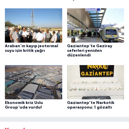
Araban'ın kayıp jeotermal
Gaziantep'te Gaziray
suyu için kritik çağrı
seferleri yeniden
düzenlendi
Ekonomik kriz Uslu
Gaziantep’te Narkotik
Group'uda vurdu!
operasyonu: 1 gözaltı