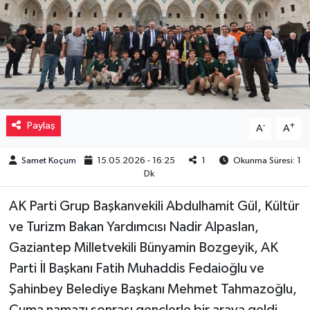
Müzik
Piyasa
Resmi İlanlar
Paylaş
-
+
A
A
Sağlık
Samet Koçum
15.05.2026 - 16:25
1
Okunma Süresi: 1
Sinemalar
Dk
Siyaset
AK Parti Grup Başkanvekili Abdulhamit Gül, Kültür
ve Turizm Bakan Yardımcısı Nadir Alpaslan,
Spor
Gaziantep Milletvekili Bünyamin Bozgeyik, AK
Parti İl Başkanı Fatih Muhaddis Fedaioğlu ve
Teknoloji
Şahinbey Belediye Başkanı Mehmet Tahmazoğlu,
Türkiye
Cuma namazı sonrası gençlerle bir araya geldi.