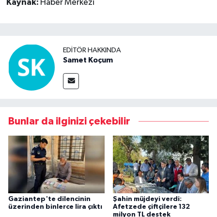
Kaynak:
Haber Merkezi
EDITÖR HAKKINDA
Samet Koçum
Bunlar da ilginizi çekebilir
Gaziantep'te dilencinin
Şahin müjdeyi verdi:
üzerinden binlerce lira çıktı
Afetzede çiftçilere 132
milyon TL destek