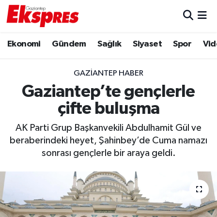
Eğitim
Hava Durumu
Ekonomi
Gündem
Sağlık
Siyaset
Spor
Vid
Ekonomi
Trafik Durumu
GAZIANTEP HABER
Gaziantep son dakika
Puan Durumu ve Fikstür
Gaziantep’te gençlerle
çifte buluşma
Genel
Tüm Manşetler
AK Parti Grup Başkanvekili Abdulhamit Gül ve
Gündem
Son Dakika Haberleri
beraberindeki heyet, Şahinbey’de Cuma namazı
sonrası gençlerle bir araya geldi.
Haberler
Haber Arşivi
Kültür Sanat
Magazin