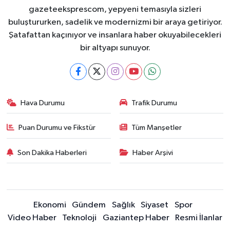
gazeteeksprescom, yepyeni temasıyla sizleri
buluştururken, sadelik ve modernizmi bir araya getiriyor.
Şatafattan kaçınıyor ve insanlara haber okuyabilecekleri
bir altyapı sunuyor.
Hava Durumu
Trafik Durumu
Puan Durumu ve Fikstür
Tüm Manşetler
Son Dakika Haberleri
Haber Arşivi
Ekonomi
Gündem
Sağlık
Siyaset
Spor
Video Haber
Teknoloji
Gaziantep Haber
Resmi İlanlar