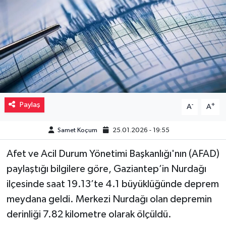
Müzik
Piyasa
Resmi İlanlar
Sağlık
Paylaş
-
+
A
A
Sinemalar
Samet Koçum
25.01.2026 - 19:55
Siyaset
Afet ve Acil Durum Yönetimi Başkanlığı'nın (AFAD)
paylaştığı bilgilere göre, Gaziantep’in Nurdağı
Spor
ilçesinde saat 19.13’te 4.1 büyüklüğünde deprem
Teknoloji
meydana geldi. Merkezi Nurdağı olan depremin
derinliği 7.82 kilometre olarak ölçüldü.
Türkiye