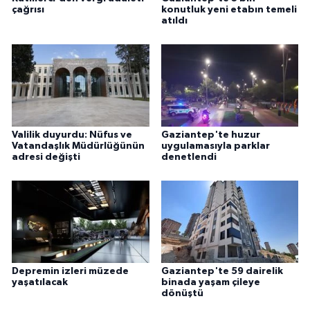
çağrısı
konutluk yeni etabın temeli
atıldı
Valilik duyurdu: Nüfus ve
Gaziantep'te huzur
Vatandaşlık Müdürlüğünün
uygulamasıyla parklar
adresi değişti
denetlendi
Depremin izleri müzede
Gaziantep'te 59 dairelik
yaşatılacak
binada yaşam çileye
dönüştü