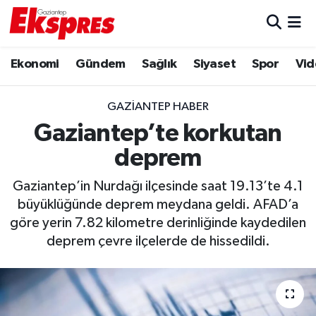
Eğitim
Hava Durumu
Ekonomi
Gündem
Sağlık
Siyaset
Spor
Vid
Ekonomi
Trafik Durumu
GAZIANTEP HABER
Gaziantep son dakika
Puan Durumu ve Fikstür
Gaziantep’te korkutan
deprem
Genel
Tüm Manşetler
Gaziantep’in Nurdağı ilçesinde saat 19.13’te 4.1
Gündem
Son Dakika Haberleri
büyüklüğünde deprem meydana geldi. AFAD’a
göre yerin 7.82 kilometre derinliğinde kaydedilen
Haberler
Haber Arşivi
deprem çevre ilçelerde de hissedildi.
Kültür Sanat
Magazin