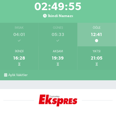
02:49:55
İkindi Namazı
İMSAK
GÜNEŞ
ÖĞLE
04:01
05:33
12:41
İKINDI
AKŞAM
YATSI
16:28
19:39
21:05
Aylık Vakitler