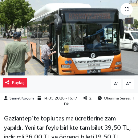
Müzik
Piyasa
Resmi İlanlar
Sağlık
Sinemalar
Paylaş
-
+
A
A
Siyaset
Samet Koçum
14.05.2026 - 16:17
2
Okunma Süresi: 1
Dk
Spor
Gaziantep’te toplu taşıma ücretlerine zam
Teknoloji
yapıldı. Yeni tarifeyle birlikte tam bilet 39,50 TL,
indirimli 36,00 TL ve öğrenci bileti 19,50 TL
Türkiye