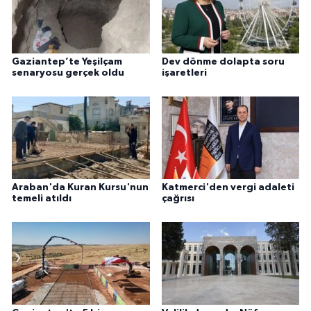
Gaziantep’te Yeşilçam
Dev dönme dolapta soru
senaryosu gerçek oldu
işaretleri
Araban'da Kuran Kursu'nun
Katmerci'den vergi adaleti
temeli atıldı
çağrısı