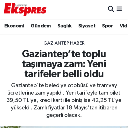
Eğitim
Hava Durumu
Ekonomi
Gündem
Sağlık
Siyaset
Spor
Vid
Ekonomi
Trafik Durumu
GAZIANTEP HABER
Gaziantep son dakika
Puan Durumu ve Fikstür
Gaziantep’te toplu
taşımaya zam: Yeni
Genel
Tüm Manşetler
tarifeler belli oldu
Gündem
Son Dakika Haberleri
Gaziantep’te belediye otobüsü ve tramvay
ücretlerine zam yapıldı. Yeni tarifeyle tam bilet
Haberler
Haber Arşivi
39,50 TL’ye, kredi kartı ile biniş ise 42,25 TL’ye
yükseldi. Zamlı fiyatlar 18 Mayıs’tan itibaren
Kültür Sanat
geçerli olacak.
Magazin