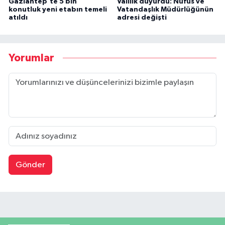
Gaziantep'te 5 bin
Valilik duyurdu: Nüfus ve
konutluk yeni etabın temeli
Vatandaşlık Müdürlüğünün
atıldı
adresi değişti
Yorumlar
Gönder