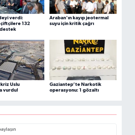
deyi verdi:
Araban'ın kayıp jeotermal
çiftçilere 132
suyu için kritik çağrı
 destek
kriz Uslu
Gaziantep’te Narkotik
a vurdu!
operasyonu: 1 gözaltı