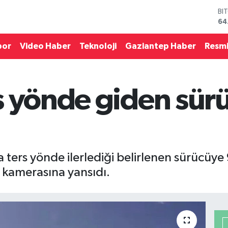
BI
64
DO
47
EU
por
Video Haber
Teknoloji
Gaziantep Haber
Resmi
55
ST
64
GR
s yönde giden sür
65
Bİ
13
rs yönde ilerlediği belirlenen sürücüye 9
ç kamerasına yansıdı.