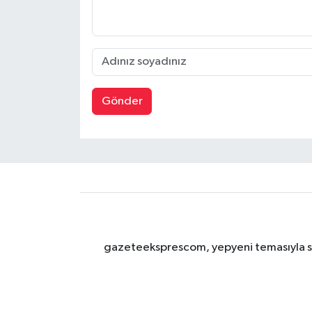
Gönder
gazeteeksprescom, yepyeni temasıyla sizl