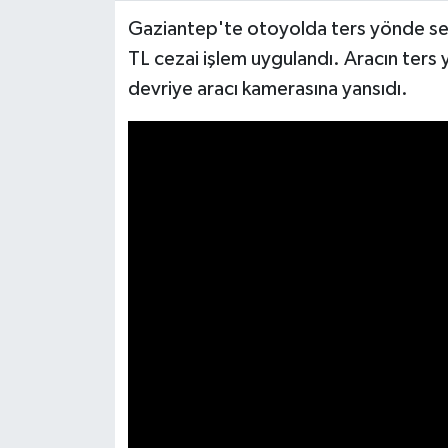
Gaziantep'te otoyolda ters yönde sey
Video Haber
TL cezai işlem uygulandı. Aracın ters 
devriye aracı kamerasına yansıdı.
Yaşam
Yeme-İçme
Yemek