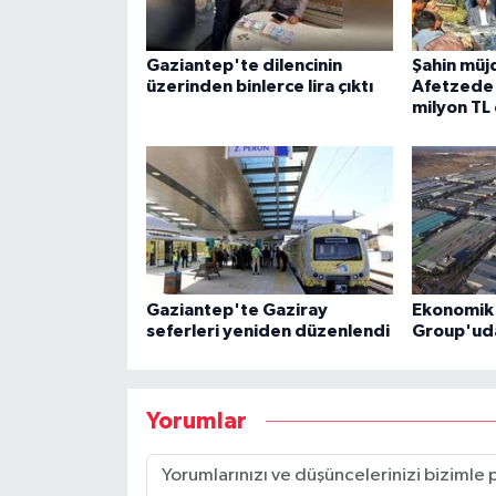
Gaziantep'te dilencinin
Şahin müj
üzerinden binlerce lira çıktı
Afetzede 
milyon TL
Gaziantep'te Gaziray
Ekonomik 
seferleri yeniden düzenlendi
Group'ud
Yorumlar