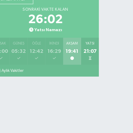
SONRAKI VAKTE KALAN
26:01
Yatsı Namazı
SAK
GÜNEŞ
ÖĞLE
İKINDI
AKŞAM
YATSI
:00
05:32
12:42
16:29
19:41
21:07
Aylık Vakitler