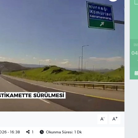
İM
04
-
+
A
A
026 - 16:38
1
Okunma Süresi: 1 Dk