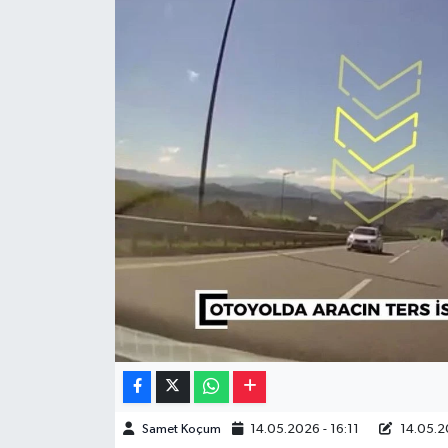
Müzik
Piyasa
Resmi İlanlar
Sağlık
Sinemalar
Siyaset
Spor
Teknoloji
Samet Koçum
14.05.2026 - 16:11
14.05.2
Türkiye