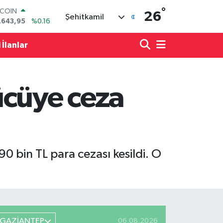
TCOIN
°
.643,95
%0.16
26
Şehitkamil
LAR
,6006
%0.06
RO
 İlanlar
,0250
%0.02
ERLİN
,2398
%0.2
AM ALTIN
ücüye ceza
00.87
%0.12
ST100
.799
%70
0 bin TL para cezası kesildi. O
GAZİANTEP
06.08.2026