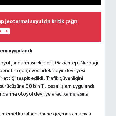
p jeotermal suyu için kritik çağrı
e
şlem uygulandı
oyol Jandarması ekipleri, Gaziantep-Nurdağı
denetim çerçevesindeki seyir devriyesi
 ettiği tespit edildi. Trafik güvenliğini
 sürücüsüne 90 bin TL cezai işlem uygulandı.
 jandarma otoyol devriye aracı kamerasına
 muhtemel kazaların önüne geçmek amacıyla