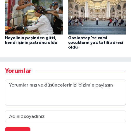
Hayalinin peşinden gitti,
Gaziantep'te cami
kendi işinin patronu oldu
çocukların yaz tatili adresi
oldu
Yorumlar