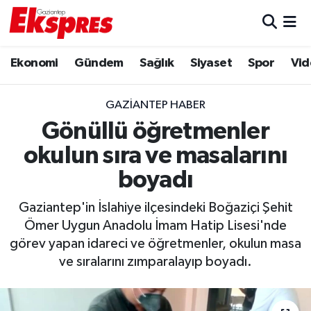
Eğitim
Hava Durumu
Ekonomi
Gündem
Sağlık
Siyaset
Spor
Vid
Ekonomi
Trafik Durumu
GAZIANTEP HABER
Gaziantep son dakika
Puan Durumu ve Fikstür
Gönüllü öğretmenler
okulun sıra ve masalarını
Genel
Tüm Manşetler
boyadı
Gündem
Son Dakika Haberleri
Gaziantep'in İslahiye ilçesindeki Boğaziçi Şehit
Ömer Uygun Anadolu İmam Hatip Lisesi'nde
Haberler
Haber Arşivi
görev yapan idareci ve öğretmenler, okulun masa
ve sıralarını zımparalayıp boyadı.
Kültür Sanat
Magazin