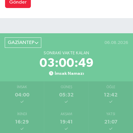
Gönder
GAZİANTEP
06.08.2026
SONRAKI VAKTE KALAN
03:00:49
İmsak Namazı
İMSAK
GÜNEŞ
ÖĞLE
04:00
05:32
12:42
İKINDI
AKŞAM
YATSI
16:29
19:41
21:07