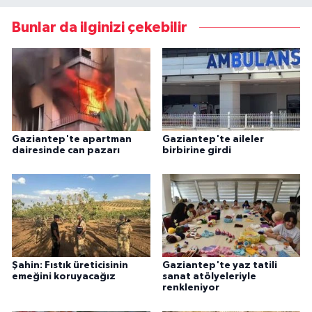
Bunlar da ilginizi çekebilir
Gaziantep'te apartman
Gaziantep'te aileler
dairesinde can pazarı
birbirine girdi
Şahin: Fıstık üreticisinin
Gaziantep'te yaz tatili
emeğini koruyacağız
sanat atölyeleriyle
renkleniyor