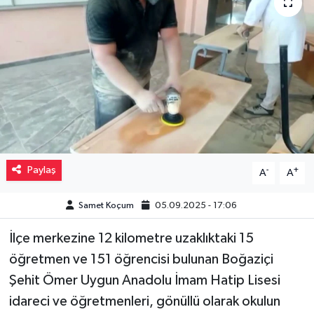
Müzik
Piyasa
Resmi İlanlar
Sağlık
Sinemalar
Paylaş
-
+
A
A
Siyaset
Samet Koçum
05.09.2025 - 17:06
İlçe merkezine 12 kilometre uzaklıktaki 15
Spor
öğretmen ve 151 öğrencisi bulunan Boğaziçi
Teknoloji
Şehit Ömer Uygun Anadolu İmam Hatip Lisesi
idareci ve öğretmenleri, gönüllü olarak okulun
Türkiye