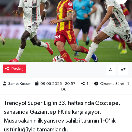
Müzik
Piyasa
Resmi İlanlar
Sağlık
Paylaş
-
+
A
A
Sinemalar
Samet Koçum
09.05.2026 - 20:57
1
Okunma Süresi: 1
Siyaset
Dk
Spor
Trendyol Süper Lig’in 33. haftasında Göztepe,
sahasında Gaziantep FK ile karşılaşıyor.
Teknoloji
Müsabakanın ilk yarısı ev sahibi takımın 1-0’lık
üstünlüğüyle tamamlandı.
Türkiye