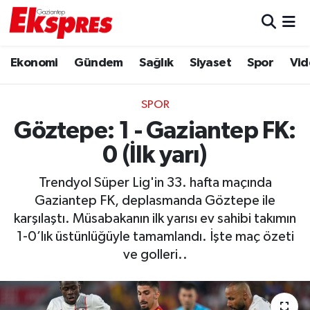
Eğitim
Hava Durumu
Ekonomi
Gündem
Sağlık
Siyaset
Spor
Vid
Ekonomi
Trafik Durumu
SPOR
Gaziantep son dakika
Puan Durumu ve Fikstür
Göztepe: 1 - Gaziantep FK:
0 (İlk yarı)
Genel
Tüm Manşetler
Trendyol Süper Lig'in 33. hafta maçında
Gündem
Son Dakika Haberleri
Gaziantep FK, deplasmanda Göztepe ile
karşılaştı. Müsabakanın ilk yarısı ev sahibi takımın
Haberler
Haber Arşivi
1-0’lık üstünlüğüyle tamamlandı. İşte maç özeti
ve golleri..
Kültür Sanat
Magazin