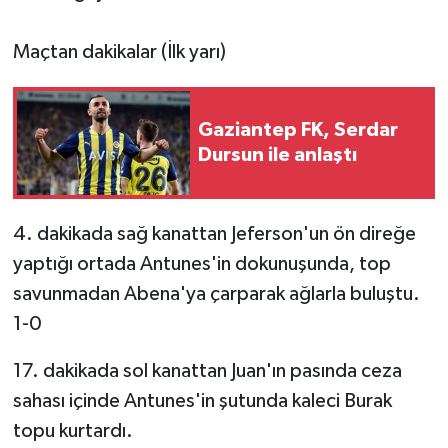
Video Haber
Maçtan dakikalar (İlk yarı)
Yaşam
Gaziantep FK, Serdar
Yeme-İçme
Dursun ile anlaştı
Yemek
4. dakikada sağ kanattan Jeferson'un ön direğe
yaptığı ortada Antunes'in dokunuşunda, top
savunmadan Abena'ya çarparak ağlarla buluştu.
1-0
17. dakikada sol kanattan Juan'ın pasında ceza
sahası içinde Antunes'in şutunda kaleci Burak
topu kurtardı.