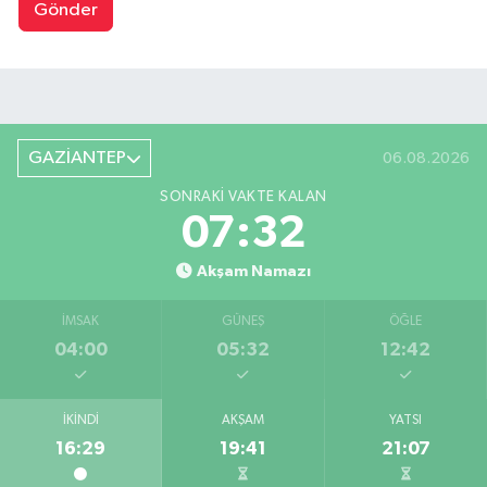
Gönder
GAZİANTEP
06.08.2026
SONRAKI VAKTE KALAN
07:31
Akşam Namazı
İMSAK
GÜNEŞ
ÖĞLE
04:00
05:32
12:42
İKINDI
AKŞAM
YATSI
16:29
19:41
21:07