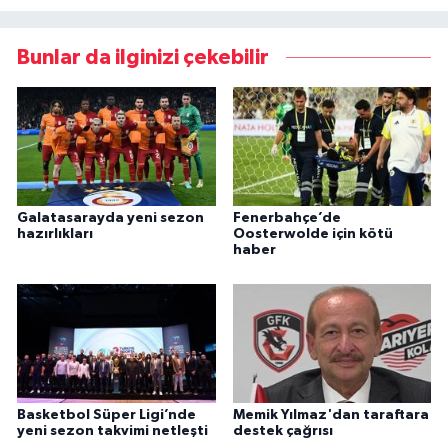
Bunlar da ilginizi çekebilir
Galatasarayda yeni sezon
Fenerbahçe’de
hazırlıkları
Oosterwolde için kötü
haber
Basketbol Süper Ligi’nde
Memik Yılmaz'dan taraftara
yeni sezon takvimi netleşti
destek çağrısı