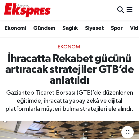
Eğitim
Hava Durumu
Ekonomi
Gündem
Sağlık
Siyaset
Spor
Vid
Ekonomi
Trafik Durumu
EKONOMI
Gaziantep son dakika
Puan Durumu ve Fikstür
İhracatta Rekabet gücünü
artıracak stratejiler GTB’de
Genel
Tüm Manşetler
anlatıldı
Gündem
Son Dakika Haberleri
Gaziantep Ticaret Borsası (GTB)’de düzenlenen
eğitimde, ihracatta yapay zekâ ve dijital
Haberler
Haber Arşivi
platformlarla müşteri bulma stratejileri ele alındı.
Kültür Sanat
Magazin