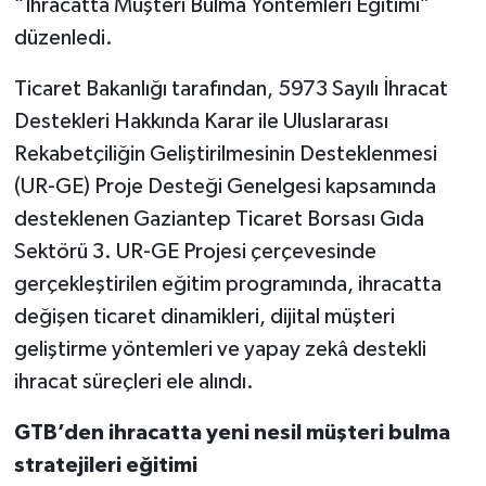
“İhracatta Müşteri Bulma Yöntemleri Eğitimi”
düzenledi.
Video Haber
Ticaret Bakanlığı tarafından, 5973 Sayılı İhracat
Yaşam
Destekleri Hakkında Karar ile Uluslararası
Rekabetçiliğin Geliştirilmesinin Desteklenmesi
Yeme-İçme
(UR-GE) Proje Desteği Genelgesi kapsamında
Yemek
desteklenen Gaziantep Ticaret Borsası Gıda
Sektörü 3. UR-GE Projesi çerçevesinde
gerçekleştirilen eğitim programında, ihracatta
değişen ticaret dinamikleri, dijital müşteri
geliştirme yöntemleri ve yapay zekâ destekli
ihracat süreçleri ele alındı.
GTB’den ihracatta yeni nesil müşteri bulma
stratejileri eğitimi