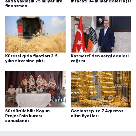
ayda yaklaşık 75 milyar lira
ihracatı 94 milyar doları aştı
finansman
Küresel gıda fiyatları 3,5
Katmerci'den vergi adaleti
yılın zirvesine çıktı
çağrısı
Sürdürülebilir Koyun
Gaziantep'te 7 Ağustos
Projesi'nin kurası
altın fiyatları
sonuçlandı