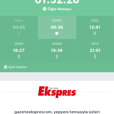
01:32:28
Öğle Namazı
İMSAK
GÜNEŞ
ÖĞLE
04:05
05:36
12:41
İKINDI
AKŞAM
YATSI
16:27
19:36
21:01
Aylık Vakitler
gazeteeksprescom, yepyeni temasıyla sizleri