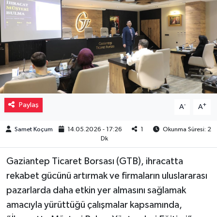
Müzik
Piyasa
Resmi İlanlar
Sağlık
Paylaş
-
+
A
A
Sinemalar
Samet Koçum
14.05.2026 - 17:26
1
Okunma Süresi: 2
Dk
Siyaset
Gaziantep Ticaret Borsası (GTB), ihracatta
Spor
rekabet gücünü artırmak ve firmaların uluslararası
pazarlarda daha etkin yer almasını sağlamak
Teknoloji
amacıyla yürüttüğü çalışmalar kapsamında,
Türkiye