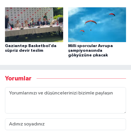
Gaziantep Basketbol’da
Milli sporcular Avrupa
süpriz devir teslim
şampiyonasında
gökyüzüne çıkacak
Yorumlar