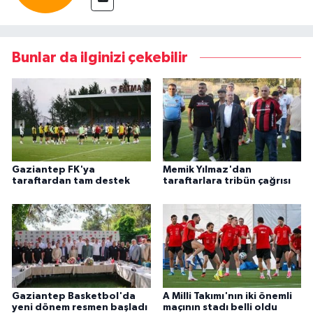
Bunlar da ilginizi çekebilir
Gaziantep FK'ya
Memik Yılmaz'dan
taraftardan tam destek
taraftarlara tribün çağrısı
Gaziantep Basketbol'da
A Milli Takımı'nın iki önemli
yeni dönem resmen başladı
maçının stadı belli oldu