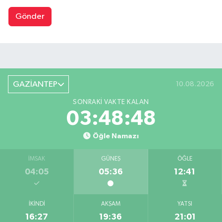
Gönder
GAZİANTEP
10.08.2026
SONRAKI VAKTE KALAN
03:48:47
Öğle Namazı
İMSAK
GÜNEŞ
ÖĞLE
04:05
05:36
12:41
İKINDI
AKŞAM
YATSI
16:27
19:36
21:01