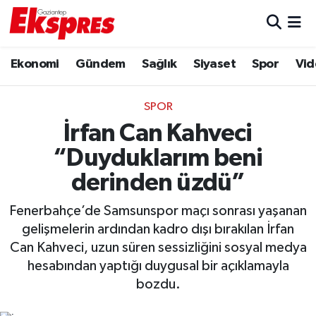
Eğitim
Hava Durumu
Ekonomi
Gündem
Sağlık
Siyaset
Spor
Vid
Ekonomi
Trafik Durumu
SPOR
Gaziantep son dakika
Puan Durumu ve Fikstür
İrfan Can Kahveci
“Duyduklarım beni
Genel
Tüm Manşetler
derinden üzdü”
Gündem
Son Dakika Haberleri
Fenerbahçe’de Samsunspor maçı sonrası yaşanan
gelişmelerin ardından kadro dışı bırakılan İrfan
Haberler
Haber Arşivi
Can Kahveci, uzun süren sessizliğini sosyal medya
hesabından yaptığı duygusal bir açıklamayla
Kültür Sanat
bozdu.
Magazin