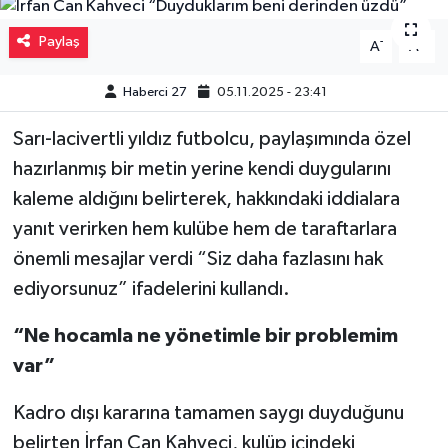
Müzik
Paylaş
-
+
A
A
Piyasa
Haberci 27
05.11.2025 - 23:41
Resmi İlanlar
Sarı-lacivertli yıldız futbolcu, paylaşımında özel
hazırlanmış bir metin yerine kendi duygularını
Sağlık
kaleme aldığını belirterek, hakkındaki iddialara
yanıt verirken hem kulübe hem de taraftarlara
Sinemalar
önemli mesajlar verdi “Siz daha fazlasını hak
ediyorsunuz” ifadelerini kullandı.
Siyaset
“Ne hocamla ne yönetimle bir problemim
Spor
var”
Teknoloji
Kadro dışı kararına tamamen saygı duyduğunu
belirten İrfan Can Kahveci, kulüp içindeki
Türkiye