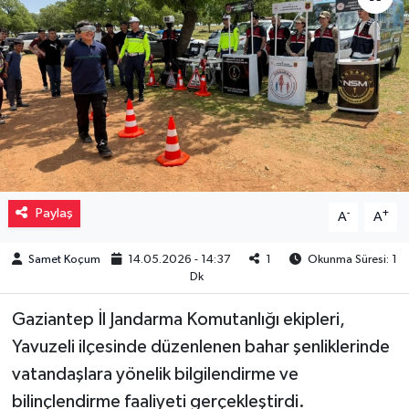
Müzik
Piyasa
Resmi İlanlar
Sağlık
Paylaş
-
+
A
A
Sinemalar
Samet Koçum
14.05.2026 - 14:37
1
Okunma Süresi: 1
Siyaset
Dk
Spor
Gaziantep İl Jandarma Komutanlığı ekipleri,
Yavuzeli ilçesinde düzenlenen bahar şenliklerinde
Teknoloji
vatandaşlara yönelik bilgilendirme ve
bilinçlendirme faaliyeti gerçekleştirdi.
Türkiye