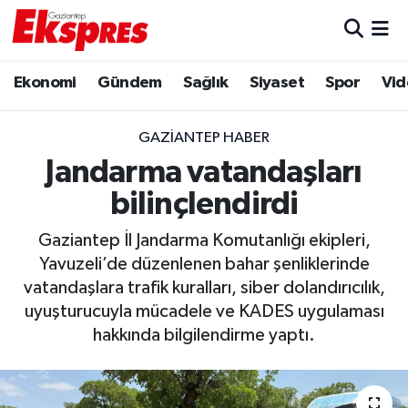
Eğitim
Hava Durumu
Ekonomi
Gündem
Sağlık
Siyaset
Spor
Vid
Ekonomi
Trafik Durumu
GAZIANTEP HABER
Gaziantep son dakika
Puan Durumu ve Fikstür
Jandarma vatandaşları
bilinçlendirdi
Genel
Tüm Manşetler
Gaziantep İl Jandarma Komutanlığı ekipleri,
Gündem
Son Dakika Haberleri
Yavuzeli’de düzenlenen bahar şenliklerinde
vatandaşlara trafik kuralları, siber dolandırıcılık,
Haberler
Haber Arşivi
uyuşturucuyla mücadele ve KADES uygulaması
hakkında bilgilendirme yaptı.
Kültür Sanat
Magazin