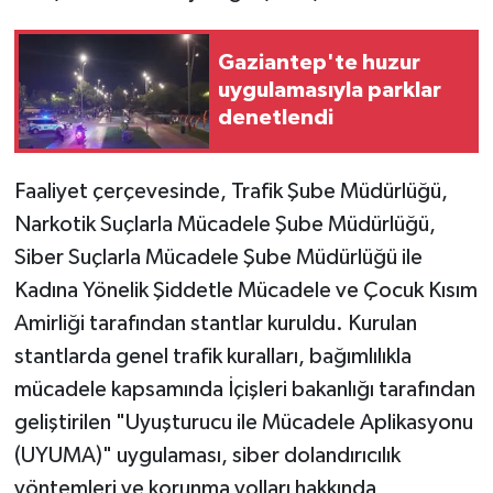
Video Haber
Gaziantep'te huzur
uygulamasıyla parklar
Yaşam
denetlendi
Yeme-İçme
Faaliyet çerçevesinde, Trafik Şube Müdürlüğü,
Yemek
Narkotik Suçlarla Mücadele Şube Müdürlüğü,
Siber Suçlarla Mücadele Şube Müdürlüğü ile
Kadına Yönelik Şiddetle Mücadele ve Çocuk Kısım
Amirliği tarafından stantlar kuruldu. Kurulan
stantlarda genel trafik kuralları, bağımlılıkla
mücadele kapsamında İçişleri bakanlığı tarafından
geliştirilen "Uyuşturucu ile Mücadele Aplikasyonu
(UYUMA)" uygulaması, siber dolandırıcılık
yöntemleri ve korunma yolları hakkında