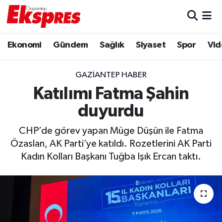
Eğitim
Hava Durumu
Ekonomi
Gündem
Sağlık
Siyaset
Spor
Vid
Ekonomi
Trafik Durumu
GAZIANTEP HABER
Gaziantep son dakika
Puan Durumu ve Fikstür
Katılımı Fatma Şahin
duyurdu
Genel
Tüm Manşetler
CHP’de görev yapan Müge Düşün ile Fatma
Gündem
Son Dakika Haberleri
Özaslan, AK Parti’ye katıldı. Rozetlerini AK Parti
Kadın Kolları Başkanı Tuğba Işık Ercan taktı.
Haberler
Haber Arşivi
Kültür Sanat
Magazin