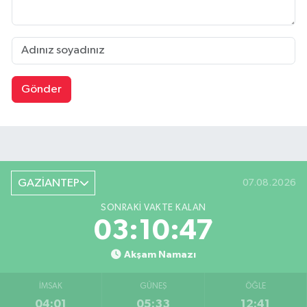
Gönder
GAZİANTEP
07.08.2026
SONRAKI VAKTE KALAN
03:10:46
Akşam Namazı
İMSAK
GÜNEŞ
ÖĞLE
04:01
05:33
12:41