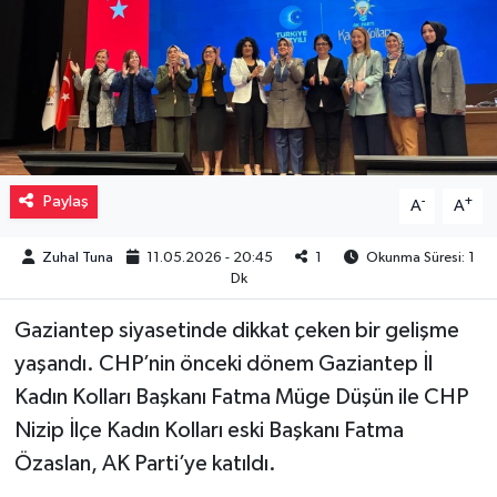
Müzik
Piyasa
Resmi İlanlar
Paylaş
-
+
A
A
Sağlık
Zuhal Tuna
11.05.2026 - 20:45
1
Okunma Süresi: 1
Sinemalar
Dk
Siyaset
Gaziantep siyasetinde dikkat çeken bir gelişme
yaşandı. CHP’nin önceki dönem Gaziantep İl
Spor
Kadın Kolları Başkanı Fatma Müge Düşün ile CHP
Nizip İlçe Kadın Kolları eski Başkanı Fatma
Teknoloji
Özaslan, AK Parti’ye katıldı.
Türkiye