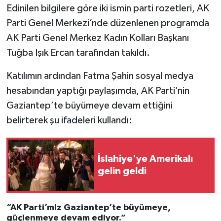
Edinilen bilgilere göre iki ismin parti rozetleri, AK
Parti Genel Merkezi’nde düzenlenen programda
Video Haber
AK Parti Genel Merkez Kadın Kolları Başkanı
Yaşam
Tuğba Işık Ercan tarafından takıldı.
Yeme-İçme
Katılımın ardından Fatma Şahin sosyal medya
hesabından yaptığı paylaşımda, AK Parti’nin
Yemek
Gaziantep’te büyümeye devam ettiğini
belirterek şu ifadeleri kullandı:
İslahiye'ye Amerikalı
gelin geldi
“AK Parti’miz Gaziantep’te büyümeye,
güçlenmeye devam ediyor.”