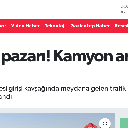
DO
47,
EU
55,
por
Video Haber
Teknoloji
Gaziantep Haber
Resmi
STE
64,
GRA
666
 pazarı! Kamyon ar
BİS
13.
BIT
64.
si girişi kavşağında meydana gelen trafik
andı.