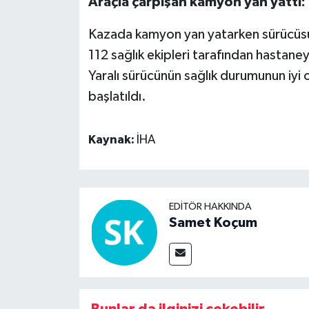
Araçla çarpışan kamyon yan yattı: 1
Kazada kamyon yan yatarken sürücüsü i
112 sağlık ekipleri tarafından hastaneye
Yaralı sürücünün sağlık durumunun iyi o
başlatıldı.
Kaynak:
İHA
EDITÖR HAKKINDA
Samet Koçum