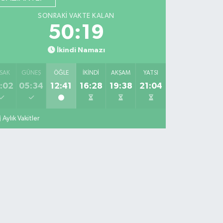
SONRAKI VAKTE KALAN
50:18
İkindi Namazı
SAK
GÜNEŞ
ÖĞLE
İKINDI
AKŞAM
YATSI
:02
05:34
12:41
16:28
19:38
21:04
Aylık Vakitler