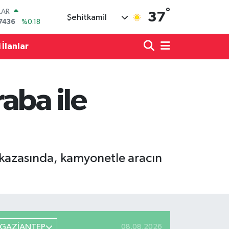
°
LAR
37
Şehitkamil
7436
%0.18
RO
2510
%0.32
 İlanlar
RLİN
4811
%0.38
M ALTIN
0.55
%0.03
aba ile
T100
779
%-14
COIN
944,08
%-0.18
 kazasında, kamyonetle aracın
GAZİANTEP
08.08.2026