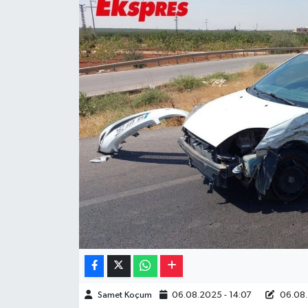
Müzik
Piyasa
Resmi İlanlar
Sağlık
Sinemalar
Siyaset
Spor
Teknoloji
Samet Koçum
06.08.2025 - 14:07
06.08.
Türkiye