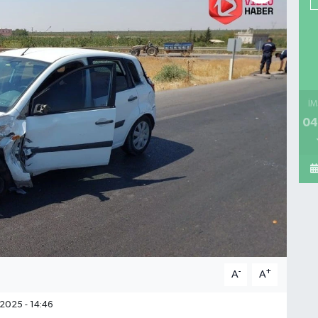
İM
04
-
+
A
A
2025 - 14:46