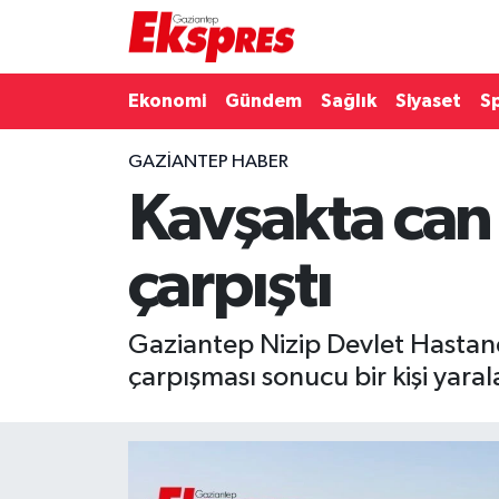
Eğitim
Hava Durumu
Ekonomi
Gündem
Sağlık
Siyaset
S
Ekonomi
Trafik Durumu
GAZIANTEP HABER
Kavşakta can
Gaziantep son dakika
Puan Durumu ve Fikstür
Genel
Tüm Manşetler
çarpıştı
Gündem
Son Dakika Haberleri
Gaziantep Nizip Devlet Hastane
Haberler
Haber Arşivi
çarpışması sonucu bir kişi yaral
Kültür Sanat
Magazin