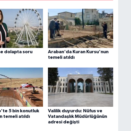
e dolapta soru
Araban'da Kuran Kursu'nun
temeli atıldı
'te 5 bin konutluk
Valilik duyurdu: Nüfus ve
n temeli atıldı
Vatandaşlık Müdürlüğünün
adresi değişti