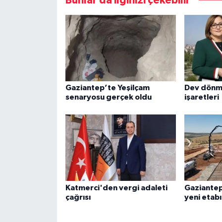
Bunlar da ilginizi çekebilir
Gaziantep’te Yeşilçam
Dev dönm
senaryosu gerçek oldu
işaretleri
Katmerci'den vergi adaleti
Gaziantep
çağrısı
yeni etabı