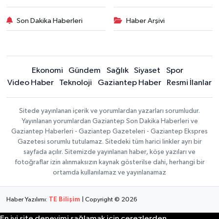
Son Dakika Haberleri
Haber Arşivi
Ekonomi
Gündem
Sağlık
Siyaset
Spor
Video Haber
Teknoloji
Gaziantep Haber
Resmi İlanlar
Sitede yayınlanan içerik ve yorumlardan yazarları sorumludur.
Yayınlanan yorumlardan Gaziantep Son Dakika Haberleri ve
Gaziantep Haberleri - Gaziantep Gazeteleri - Gaziantep Ekspres
Gazetesi sorumlu tutulamaz. Sitedeki tüm harici linkler ayrı bir
sayfada açılır. Sitemizde yayınlanan haber, köşe yazıları ve
fotoğraflar izin alınmaksızın kaynak gösterilse dahi, herhangi bir
ortamda kullanılamaz ve yayınlanamaz
Haber Yazılımı:
TE Bilişim
| Copyright © 2026
En iyi site deneyimi sağlamak için çerezlerden