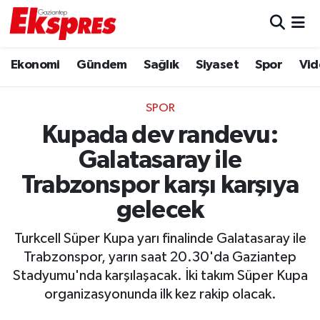
Eğitim
Hava Durumu
Ekonomi
Gündem
Sağlık
Siyaset
Spor
Vid
Ekonomi
Trafik Durumu
SPOR
Gaziantep son dakika
Puan Durumu ve Fikstür
Kupada dev randevu:
Galatasaray ile
Genel
Tüm Manşetler
Trabzonspor karşı karşıya
Gündem
Son Dakika Haberleri
gelecek
Haberler
Haber Arşivi
Turkcell Süper Kupa yarı finalinde Galatasaray ile
Trabzonspor, yarın saat 20.30'da Gaziantep
Kültür Sanat
Stadyumu'nda karşılaşacak. İki takım Süper Kupa
organizasyonunda ilk kez rakip olacak.
Magazin