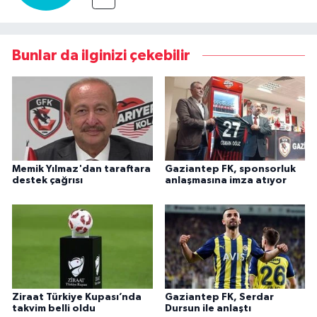
Bunlar da ilginizi çekebilir
Memik Yılmaz'dan taraftara
Gaziantep FK, sponsorluk
destek çağrısı
anlaşmasına imza atıyor
Ziraat Türkiye Kupası’nda
Gaziantep FK, Serdar
takvim belli oldu
Dursun ile anlaştı