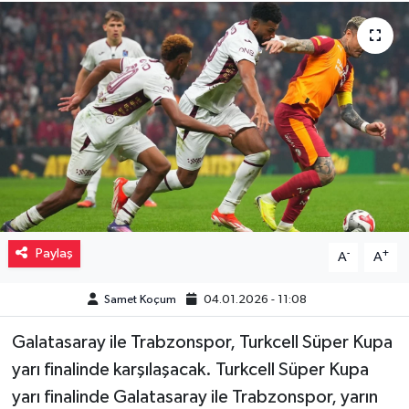
Müzik
Piyasa
Resmi İlanlar
Sağlık
Sinemalar
Paylaş
-
+
A
A
Siyaset
Samet Koçum
04.01.2026 - 11:08
Spor
Galatasaray ile Trabzonspor, Turkcell Süper Kupa
Teknoloji
yarı finalinde karşılaşacak. Turkcell Süper Kupa
yarı finalinde Galatasaray ile Trabzonspor, yarın
Türkiye