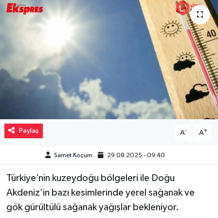
Müzik
Piyasa
Resmi İlanlar
Sağlık
Sinemalar
Paylaş
-
+
A
A
Siyaset
Samet Koçum
29.08.2025 - 09:40
Spor
Türkiye’nin kuzeydoğu bölgeleri ile Doğu
Teknoloji
Akdeniz’in bazı kesimlerinde yerel sağanak ve
gök gürültülü sağanak yağışlar bekleniyor.
Türkiye