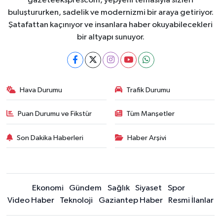
gazeteeksprescom, yepyeni temasıyla sizleri
buluştururken, sadelik ve modernizmi bir araya getiriyor.
Şatafattan kaçınıyor ve insanlara haber okuyabilecekleri
bir altyapı sunuyor.
Hava Durumu
Trafik Durumu
Puan Durumu ve Fikstür
Tüm Manşetler
Son Dakika Haberleri
Haber Arşivi
Ekonomi
Gündem
Sağlık
Siyaset
Spor
Video Haber
Teknoloji
Gaziantep Haber
Resmi İlanlar