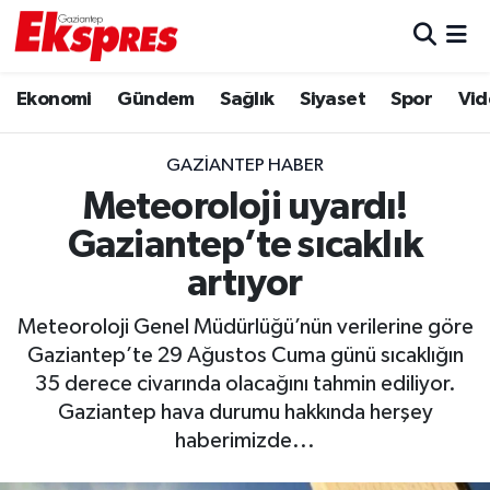
Eğitim
Hava Durumu
Ekonomi
Gündem
Sağlık
Siyaset
Spor
Vid
Ekonomi
Trafik Durumu
GAZIANTEP HABER
Gaziantep son dakika
Puan Durumu ve Fikstür
Meteoroloji uyardı!
Gaziantep’te sıcaklık
Genel
Tüm Manşetler
artıyor
Gündem
Son Dakika Haberleri
Meteoroloji Genel Müdürlüğü’nün verilerine göre
Gaziantep’te 29 Ağustos Cuma günü sıcaklığın
Haberler
Haber Arşivi
35 derece civarında olacağını tahmin ediliyor.
Gaziantep hava durumu hakkında herşey
Kültür Sanat
haberimizde...
Magazin