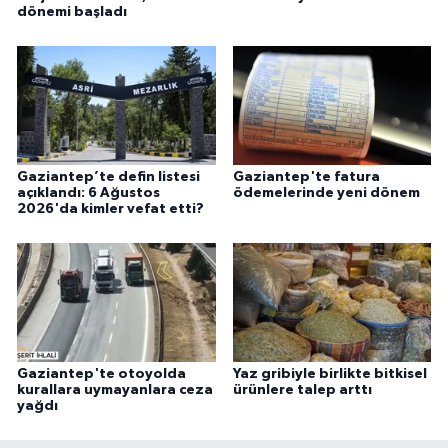
dönemi başladı
Gaziantep’te defin listesi
Gaziantep'te fatura
açıklandı: 6 Ağustos
ödemelerinde yeni dönem
2026'da kimler vefat etti?
Gaziantep'te otoyolda
Yaz gribiyle birlikte bitkisel
kurallara uymayanlara ceza
ürünlere talep arttı
yağdı