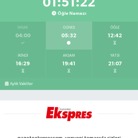
01:51:21
Öğle Namazı
İMSAK
GÜNEŞ
ÖĞLE
04:00
05:32
12:42
İKINDI
AKŞAM
YATSI
16:29
19:41
21:07
Aylık Vakitler