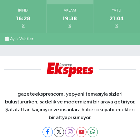
İKINDI
AKŞAM
YATSI
16:28
19:38
21:04
Aylık Vakitler
gazeteeksprescom, yepyeni temasıyla sizleri
buluştururken, sadelik ve modernizmi bir araya getiriyor.
Şatafattan kaçınıyor ve insanlara haber okuyabilecekleri
bir altyapı sunuyor.