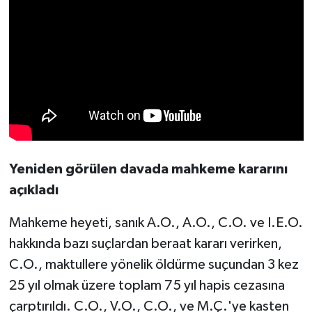
Yeniden görülen davada mahkeme kararını
açıkladı
Mahkeme heyeti, sanık A.O., A.O., C.O. ve I.E.O.
hakkında bazı suçlardan beraat kararı verirken,
C.O., maktullere yönelik öldürme suçundan 3 kez
25 yıl olmak üzere toplam 75 yıl hapis cezasına
çarptırıldı. C.O., V.O., C.O., ve M.Ç.'ye kasten