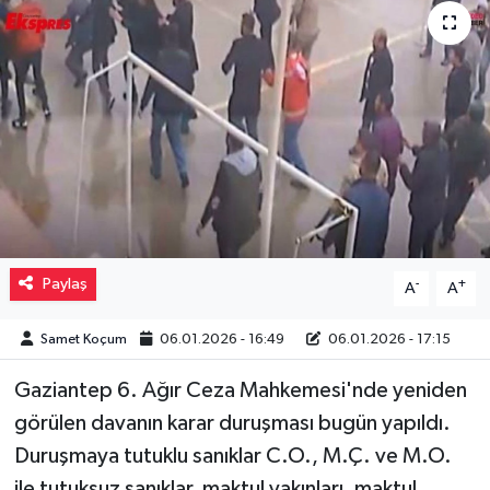
Müzik
Piyasa
Resmi İlanlar
Sağlık
Sinemalar
Paylaş
-
+
A
A
Siyaset
Samet Koçum
06.01.2026 - 16:49
06.01.2026 - 17:15
Spor
Gaziantep 6. Ağır Ceza Mahkemesi'nde yeniden
görülen davanın karar duruşması bugün yapıldı.
Teknoloji
Duruşmaya tutuklu sanıklar C.O., M.Ç. ve M.O.
Türkiye
ile tutuksuz sanıklar, maktul yakınları, maktul