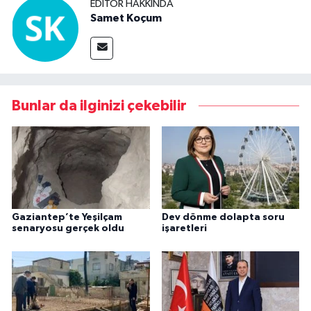
EDITÖR HAKKINDA
Samet Koçum
Bunlar da ilginizi çekebilir
Gaziantep’te Yeşilçam
Dev dönme dolapta soru
senaryosu gerçek oldu
işaretleri