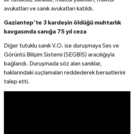
avukatları ve sanık avukatları katıldı.
Video Haber
Gaziantep'te 3 kardeşin öldüğü muhtarlık
Yaşam
kavgasında sanığa 75 yıl ceza
Yeme-İçme
Diğer tutuklu sanık V.O. ise duruşmaya Ses ve
Görüntü Bilişim Sistemi (SEGBİS) aracılığıyla
Yemek
bağlandı. Duruşmada söz alan sanıklar,
haklarındaki suçlamaları reddederek beraatlerini
talep etti.