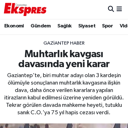
Eğitim
Hava Durumu
Ekonomi
Gündem
Sağlık
Siyaset
Spor
Vid
Ekonomi
Trafik Durumu
GAZIANTEP HABER
Gaziantep son dakika
Puan Durumu ve Fikstür
Muhtarlık kavgası
davasında yeni karar
Genel
Tüm Manşetler
Gaziantep'te, biri muhtar adayı olan 3 kardeşin
Gündem
Son Dakika Haberleri
ölümüyle sonuçlanan muhtarlık kavgasına ilişkin
dava, daha önce verilen kararlara yapılan
Haberler
Haber Arşivi
itirazların kabul edilmesi üzerine yeniden görüldü.
Tekrar görülen davada mahkeme heyeti, tutuklu
Kültür Sanat
sanık C.O.'ya 75 yıl hapis cezası verdi.
Magazin