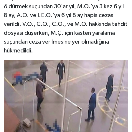
öldürmek suçundan 30'ar yıl, M.O.'ya 3 kez 6 yıl
8 ay, A.O. ve I.E.O.'ya 6 yıl 8 ay hapis cezası
verildi. V.O., C.O., C.O., ve M.O. hakkında tehdit
dosyası düşerken, M.Ç. için kasten yaralama
suçundan ceza verilmesine yer olmadığına
hükmedildi.