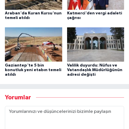
Araban'da Kuran Kursu'nun
Katmerci'den vergi adaleti
temeli atıldı
çağrısı
Gaziantep'te 5 bin
Valilik duyurdu: Nüfus ve
konutluk yeni etabın temeli
Vatandaşlık Müdürlüğünün
atıldı
adresi değişti
Yorumlar