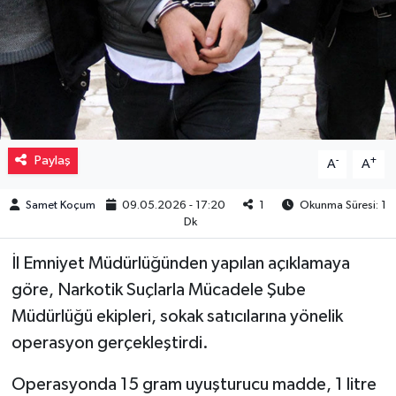
Müzik
Piyasa
Resmi İlanlar
Paylaş
-
+
A
A
Sağlık
Samet Koçum
09.05.2026 - 17:20
1
Okunma Süresi: 1
Sinemalar
Dk
Siyaset
İl Emniyet Müdürlüğünden yapılan açıklamaya
göre, Narkotik Suçlarla Mücadele Şube
Spor
Müdürlüğü ekipleri, sokak satıcılarına yönelik
operasyon gerçekleştirdi.
Teknoloji
Operasyonda 15 gram uyuşturucu madde, 1 litre
Türkiye