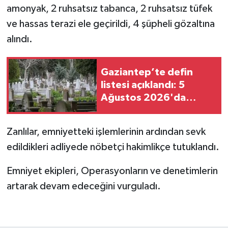
amonyak, 2 ruhsatsız tabanca, 2 ruhsatsız tüfek
ve hassas terazi ele geçirildi, 4 şüpheli gözaltına
Video Haber
alındı.
Yaşam
Gaziantep’te defin
Yeme-İçme
listesi açıklandı: 5
Ağustos 2026'da
Yemek
kimler vefat etti?
Zanlılar, emniyetteki işlemlerinin ardından sevk
edildikleri adliyede nöbetçi hakimlikçe tutuklandı.
Emniyet ekipleri, Operasyonların ve denetimlerin
artarak devam edeceğini vurguladı.