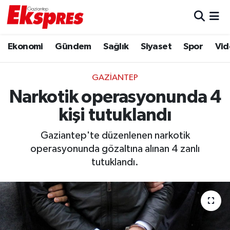
Eğitim
Hava Durumu
Ekonomi
Gündem
Sağlık
Siyaset
Spor
Vid
Ekonomi
Trafik Durumu
GAZIANTEP
Gaziantep son dakika
Puan Durumu ve Fikstür
Narkotik operasyonunda 4
kişi tutuklandı
Genel
Tüm Manşetler
Gaziantep'te düzenlenen narkotik
Gündem
Son Dakika Haberleri
operasyonunda gözaltına alınan 4 zanlı
tutuklandı.
Haberler
Haber Arşivi
Kültür Sanat
Magazin