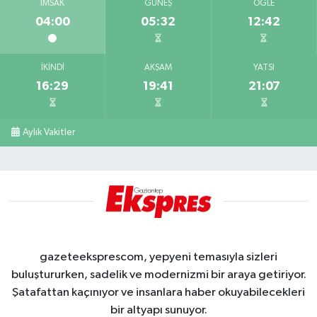
İMSAK
GÜNEŞ
ÖĞLE
04:00
05:32
12:42
İKINDI
AKŞAM
YATSI
16:29
19:41
21:07
Aylık Vakitler
gazeteeksprescom, yepyeni temasıyla sizleri
buluştururken, sadelik ve modernizmi bir araya getiriyor.
Şatafattan kaçınıyor ve insanlara haber okuyabilecekleri
bir altyapı sunuyor.