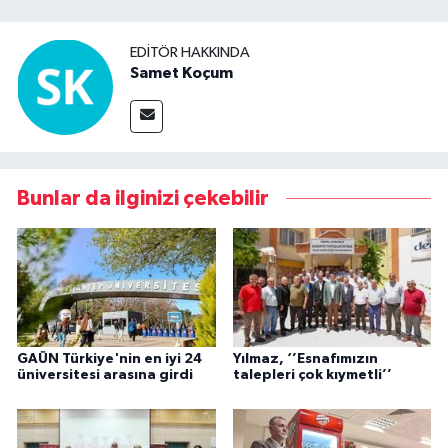
EDITÖR HAKKINDA
Samet Koçum
Bunlar da ilginizi çekebilir
GAÜN Türkiye'nin en iyi 24
Yılmaz, ‘’Esnafımızın
üniversitesi arasına girdi
talepleri çok kıymetli’’