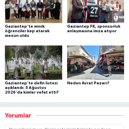
Gaziantep'te minik
Gaziantep FK, sponsorluk
öğrenciler kep atarak
anlaşmasına imza atıyor
mezun oldu
Gaziantep’te defin listesi
Neden Avrat Pazarı?
açıklandı: 5 Ağustos
2026'da kimler vefat etti?
Yorumlar