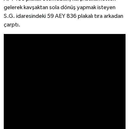
gelerek kavşaktan sola dönüş yapmak isteyen
Video Haber
S.G. idaresindeki 59 AEY 836 plakalı tıra arkadan
çarptı.
Yaşam
Yeme-İçme
Yemek