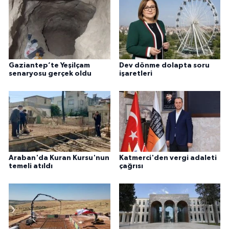
Gaziantep’te Yeşilçam
Dev dönme dolapta soru
senaryosu gerçek oldu
işaretleri
Araban'da Kuran Kursu'nun
Katmerci'den vergi adaleti
temeli atıldı
çağrısı