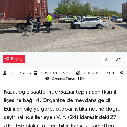
Müzik
Piyasa
Resmi İlanlar
Sağlık
Paylaş
-
+
A
A
Sinemalar
Samet Koçum
11.05.2026 - 15:27
11.05.2026 - 17:08
1
Okunma Süresi: 1 Dk
Siyaset
Kaza, öğle saatlerinde Gaziantep’in Şehitkamil
Spor
ilçesine bağlı 4. Organize’de meydana geldi.
Edinilen bilgiye göre, otoban istikametine doğru
Teknoloji
seyir halinde ilerleyen V. Y. (24) İdaresindeki 27
APT 186 plakalı otomobilin, karşı istikametten
Türkiye