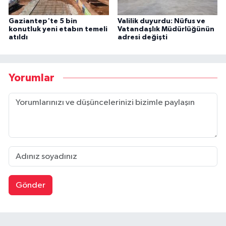
Gaziantep'te 5 bin
Valilik duyurdu: Nüfus ve
konutluk yeni etabın temeli
Vatandaşlık Müdürlüğünün
atıldı
adresi değişti
Yorumlar
Gönder