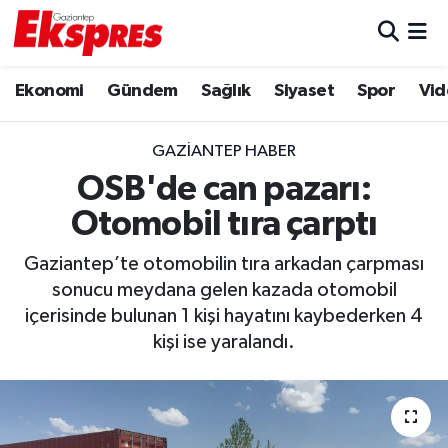
Eğitim
Hava Durumu
Ekonomi
Gündem
Sağlık
Siyaset
Spor
Vid
Ekonomi
Trafik Durumu
GAZIANTEP HABER
Gaziantep son dakika
Puan Durumu ve Fikstür
OSB'de can pazarı:
Otomobil tıra çarptı
Genel
Tüm Manşetler
Gaziantep’te otomobilin tıra arkadan çarpması
Gündem
Son Dakika Haberleri
sonucu meydana gelen kazada otomobil
içerisinde bulunan 1 kişi hayatını kaybederken 4
Haberler
Haber Arşivi
kişi ise yaralandı.
Kültür Sanat
Magazin