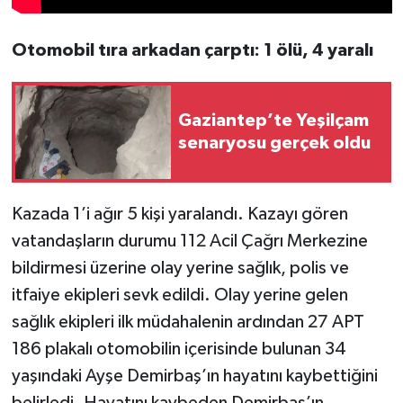
Otomobil tıra arkadan çarptı: 1 ölü, 4 yaralı
Gaziantep’te Yeşilçam
senaryosu gerçek oldu
Kazada 1’i ağır 5 kişi yaralandı. Kazayı gören
vatandaşların durumu 112 Acil Çağrı Merkezine
bildirmesi üzerine olay yerine sağlık, polis ve
itfaiye ekipleri sevk edildi. Olay yerine gelen
sağlık ekipleri ilk müdahalenin ardından 27 APT
186 plakalı otomobilin içerisinde bulunan 34
yaşındaki Ayşe Demirbaş’ın hayatını kaybettiğini
belirledi. Hayatını kaybeden Demirbaş’ın