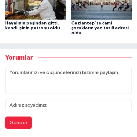
Hayalinin peşinden gitti,
Gaziantep'te cami
kendi işinin patronu oldu
çocukların yaz tatili adresi
oldu
Yorumlar
Gönder