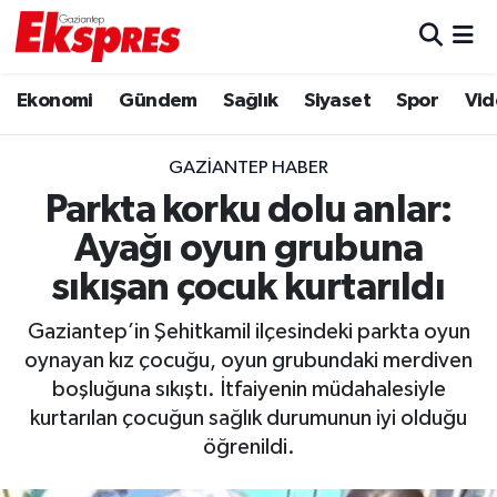
Eğitim
Hava Durumu
Ekonomi
Gündem
Sağlık
Siyaset
Spor
Vid
Ekonomi
Trafik Durumu
GAZIANTEP HABER
Gaziantep son dakika
Puan Durumu ve Fikstür
Parkta korku dolu anlar:
Ayağı oyun grubuna
Genel
Tüm Manşetler
sıkışan çocuk kurtarıldı
Gündem
Son Dakika Haberleri
Gaziantep’in Şehitkamil ilçesindeki parkta oyun
oynayan kız çocuğu, oyun grubundaki merdiven
Haberler
Haber Arşivi
boşluğuna sıkıştı. İtfaiyenin müdahalesiyle
kurtarılan çocuğun sağlık durumunun iyi olduğu
Kültür Sanat
öğrenildi.
Magazin