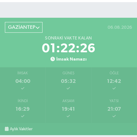
GAZİANTEP
06.08.2026
SONRAKI VAKTE KALAN
01:22:25
İmsak Namazı
İMSAK
GÜNEŞ
ÖĞLE
04:00
05:32
12:42
İKINDI
AKŞAM
YATSI
16:29
19:41
21:07
Aylık Vakitler