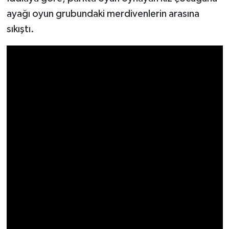
ayağı oyun grubundaki merdivenlerin arasına
Video Haber
sıkıştı.
Yaşam
Yeme-İçme
Yemek