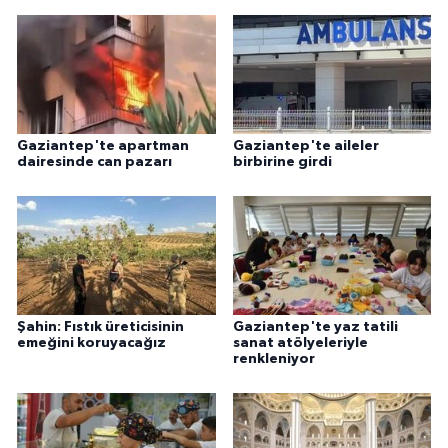
Gaziantep'te apartman
Gaziantep'te aileler
dairesinde can pazarı
birbirine girdi
Şahin: Fıstık üreticisinin
Gaziantep'te yaz tatili
emeğini koruyacağız
sanat atölyeleriyle
renkleniyor