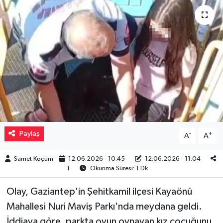
Müzik
Piyasa
Resmi İlanlar
Sağlık
Sinemalar
Paylaş
-
+
A
A
Siyaset
Samet Koçum
12.06.2026 - 10:45
12.06.2026 - 11:04
1
Okunma Süresi: 1 Dk
Spor
Olay, Gaziantep'in Şehitkamil ilçesi Kayaönü
Teknoloji
Mahallesi Nuri Maviş Parkı'nda meydana geldi.
İddiaya göre, parkta oyun oynayan kız çocuğunu
Türkiye