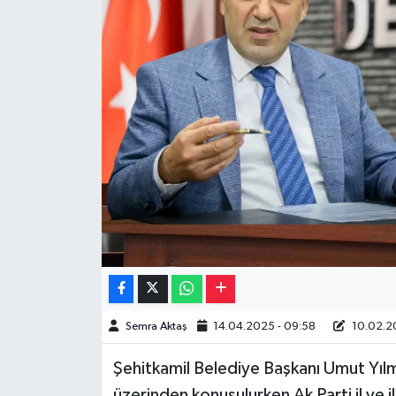
Müzik
Piyasa
Resmi İlanlar
Sağlık
Sinemalar
Siyaset
Spor
Semra Aktaş
14.04.2025 - 09:58
10.02.20
Teknoloji
Şehitkamil Belediye Başkanı Umut Yılma
Türkiye
üzerinden konuşulurken Ak Parti il ve i