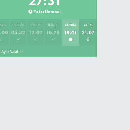
27:30
Yatsı Namazı
SAK
GÜNEŞ
ÖĞLE
İKINDI
AKŞAM
YATSI
:00
05:32
12:42
16:29
19:41
21:07
Aylık Vakitler