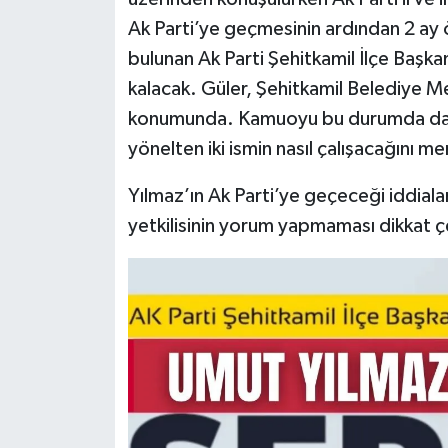
Ak Parti’ye geçmesinin ardından 2 ay
Video Haber
bulunan Ak Parti Şehitkamil İlçe Başkan
kalacak. Güler, Şehitkamil Belediye M
Yaşam
konumunda. Kamuoyu bu durumda daha
yönelten iki ismin nasıl çalışacağını me
Yeme-İçme
Yılmaz’ın Ak Parti’ye geçeceği iddiala
Yemek
yetkilisinin yorum yapmaması dikkat ç