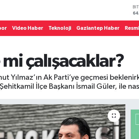
DO
47
EU
55
por
Video Haber
Teknoloji
Gaziantep Haber
Resmi
ST
64
GR
65
 mi çalışacaklar?
Bİ
13
BI
64
ut Yılmaz’ın Ak Parti’ye geçmesi beklenir
itkamil İlçe Başkanı İsmail Güler, ile nası