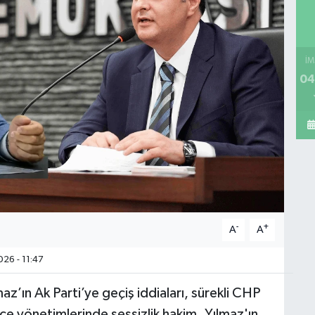
İM
04
-
+
A
A
26 - 11:47
z’ın Ak Parti’ye geçiş iddiaları, sürekli CHP
lçe yönetimlerinde sessizlik hakim. Yılmaz'ın