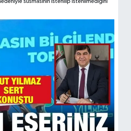
edeniyle susmasının istenilip istenilmediğini