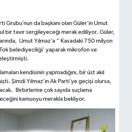
rti Grubu’nun da başkanı olan Güler’in Umut
ıl bir tavır sergileyeceği merak ediliyor. Güler,
larında, Umut Yılmaz’a “ Kasadaki 750 milyon
ok belediyeciliği’ yaparak mikrofon ve
eleştirmişti.
amaları kendisinin yapmadığını, bir üst akıl
işti. Şimdi Yılmaz’ın Ak Parti’ye geçişi olursa,
lacak. Birbirlerine çok sayıda suçlama
abileceğini kamuoyu merakla bekliyor.