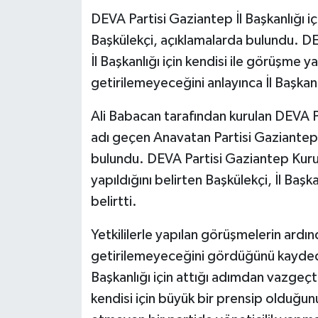
DEVA Partisi Gaziantep İl Başkanlığı iç
Video Haber
Başkülekçi, açıklamalarda bulundu. DEV
İl Başkanlığı için kendisi ile görüşme y
Yaşam
getirilemeyeceğini anlayınca İl Başkanl
Yeme-İçme
Ali Babacan tarafından kurulan DEVA Pa
adı geçen Anavatan Partisi Gaziantep İ
Yemek
bulundu. DEVA Partisi Gaziantep Kurucu
yapıldığını belirten Başkülekçi, İl Başka
belirtti.
Yetkililerle yapılan görüşmelerin ardı
getirilemeyeceğini gördüğünü kaydede
Başkanlığı için attığı adımdan vazgeçtiğ
kendisi için büyük bir prensip olduğunu