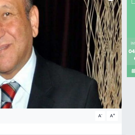
İM
04
-
+
A
A