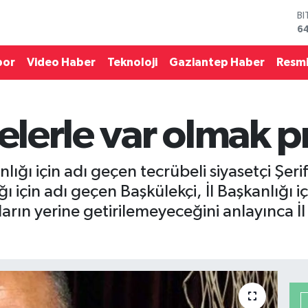
B
6
D
4
por
Video Haber
Teknoloji
Gaziantep Haber
Resmi
E
5
ST
64
kelerle var olmak p
G
6
Bİ
13
lığı için adı geçen tecrübeli siyasetçi Şer
ı için adı geçen Başkülekçi, İl Başkanlığı i
arın yerine getirilemeyeceğini anlayınca İl