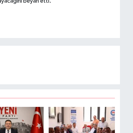
yacağını beyan etti.