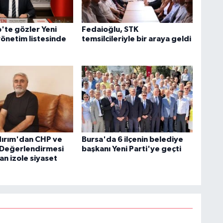
'te gözler Yeni
Fedaioğlu, STK
yönetim listesinde
temsilcileriyle bir araya geldi
ldırım'dan CHP ve
Bursa'da 6 ilçenin belediye
i Değerlendirmesi
başkanı Yeni Parti'ye geçti
n izole siyaset