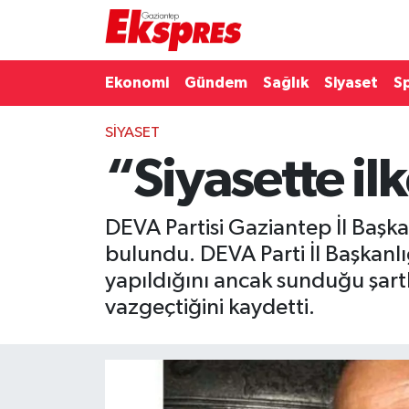
Eğitim
Hava Durumu
Ekonomi
Gündem
Sağlık
Siyaset
S
Ekonomi
Trafik Durumu
SIYASET
“Siyasette il
Gaziantep son dakika
Puan Durumu ve Fikstür
Genel
Tüm Manşetler
DEVA Partisi Gaziantep İl Başkan
bulundu. DEVA Parti İl Başkanlığ
Gündem
Son Dakika Haberleri
yapıldığını ancak sunduğu şartl
Haberler
Haber Arşivi
vazgeçtiğini kaydetti.
Kültür Sanat
Magazin