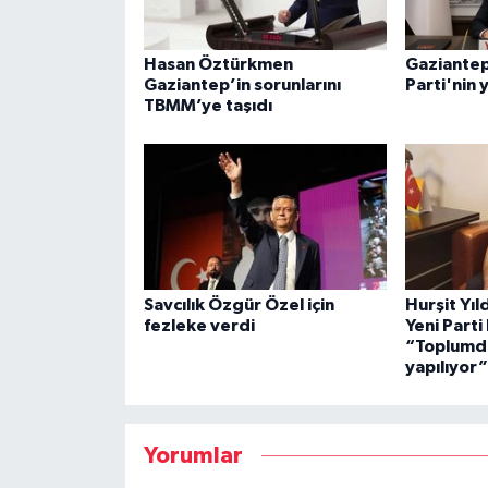
Hasan Öztürkmen
Gaziantep
Gaziantep’in sorunlarını
Parti'nin 
TBMM’ye taşıdı
Savcılık Özgür Özel için
Hurşit Yı
fezleke verdi
Yeni Part
“Toplumda
yapılıyor”
Yorumlar