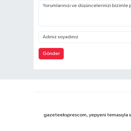
Gönder
gazeteeksprescom, yepyeni temasıyla sizl