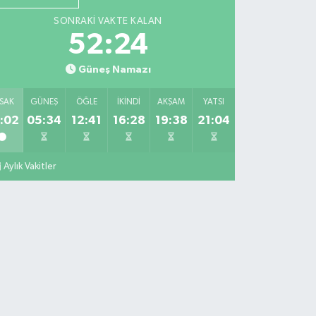
SONRAKI VAKTE KALAN
52:23
Güneş Namazı
SAK
GÜNEŞ
ÖĞLE
İKINDI
AKŞAM
YATSI
:02
05:34
12:41
16:28
19:38
21:04
Aylık Vakitler