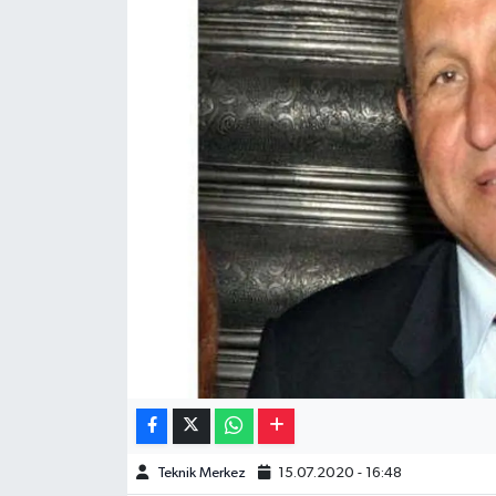
Müzik
Piyasa
Resmi İlanlar
Sağlık
Sinemalar
Siyaset
Spor
Teknoloji
Teknik Merkez
15.07.2020 - 16:48
Türkiye