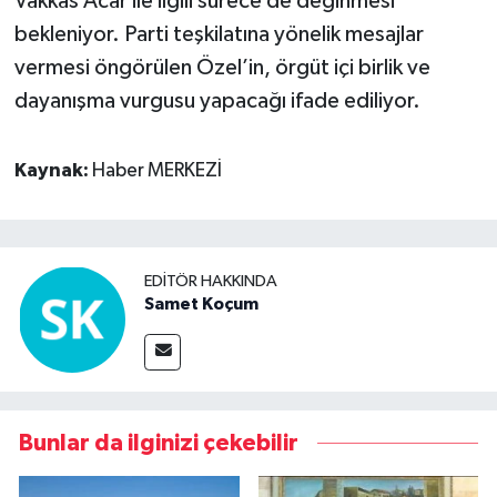
Vakkas Acar ile ilgili sürece de değinmesi
bekleniyor. Parti teşkilatına yönelik mesajlar
vermesi öngörülen Özel’in, örgüt içi birlik ve
dayanışma vurgusu yapacağı ifade ediliyor.
Kaynak:
Haber MERKEZİ
EDITÖR HAKKINDA
Samet Koçum
Bunlar da ilginizi çekebilir