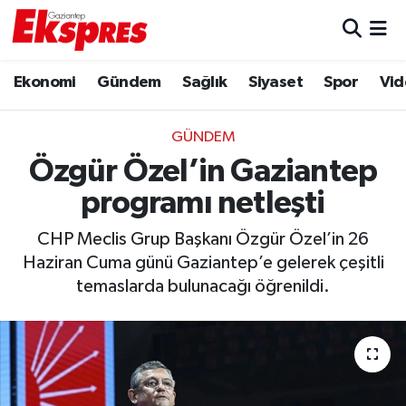
Eğitim
Hava Durumu
Ekonomi
Gündem
Sağlık
Siyaset
Spor
Vid
Ekonomi
Trafik Durumu
GÜNDEM
Gaziantep son dakika
Puan Durumu ve Fikstür
Özgür Özel’in Gaziantep
programı netleşti
Genel
Tüm Manşetler
CHP Meclis Grup Başkanı Özgür Özel’in 26
Gündem
Son Dakika Haberleri
Haziran Cuma günü Gaziantep’e gelerek çeşitli
temaslarda bulunacağı öğrenildi.
Haberler
Haber Arşivi
Kültür Sanat
Magazin