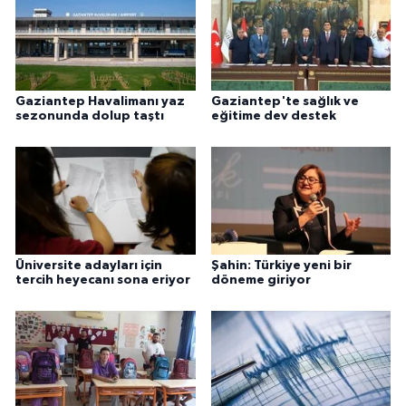
Gaziantep Havalimanı yaz
Gaziantep'te sağlık ve
sezonunda dolup taştı
eğitime dev destek
Üniversite adayları için
Şahin: Türkiye yeni bir
tercih heyecanı sona eriyor
döneme giriyor