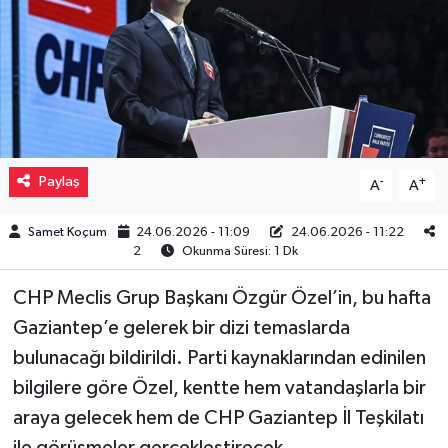
Müzik
Piyasa
Resmi İlanlar
Paylaş
-
+
A
A
Sağlık
Samet Koçum
24.06.2026 - 11:09
24.06.2026 - 11:22
Sinemalar
2
Okunma Süresi: 1 Dk
Siyaset
CHP Meclis Grup Başkanı Özgür Özel’in, bu hafta
Gaziantep’e gelerek bir dizi temaslarda
Spor
bulunacağı bildirildi. Parti kaynaklarından edinilen
bilgilere göre Özel, kentte hem vatandaşlarla bir
Teknoloji
araya gelecek hem de CHP Gaziantep İl Teşkilatı
Türkiye
ile görüşmeler gerçekleştirecek.