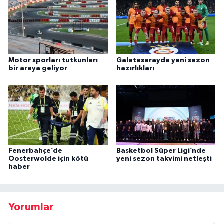
Motor sporları tutkunları
Galatasarayda yeni sezon
bir araya geliyor
hazırlıkları
Fenerbahçe’de
Basketbol Süper Ligi’nde
Oosterwolde için kötü
yeni sezon takvimi netleşti
haber
Yorumlar