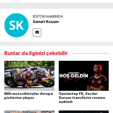
EDITÖR HAKKINDA
Samet Koçum
Bunlar da ilginizi çekebilir
Milli motosikletçiler Avrupa
Gaziantep FK, Serdar
pistlerine çıkıyor
Dursun transferini resmen
açıkladı