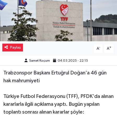
Müzik
Piyasa
Resmi İlanlar
Paylaş
-
+
A
A
Sağlık
Samet Koçum
04.03.2025 - 22:15
Sinemalar
Trabzonspor Başkanı Ertuğrul Doğan'a 46 gün
Siyaset
hak mahrumiyeti
Spor
Türkiye Futbol Federasyonu (TFF), PFDK'da alınan
Teknoloji
kararlarla ilgili açıklama yaptı. Bugün yapılan
toplantı sonrası alınan kararlar şöyle:
Türkiye