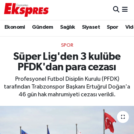
Eğitim
Hava Durumu
Ekonomi
Gündem
Sağlık
Siyaset
Spor
Vid
Ekonomi
Trafik Durumu
SPOR
Gaziantep son dakika
Puan Durumu ve Fikstür
Süper Lig'den 3 kulübe
PFDK'dan para cezası
Genel
Tüm Manşetler
Profesyonel Futbol Disiplin Kurulu (PFDK)
Gündem
Son Dakika Haberleri
tarafından Trabzonspor Başkanı Ertuğrul Doğan'a
46 gün hak mahrumiyeti cezası verildi.
Haberler
Haber Arşivi
Kültür Sanat
Magazin