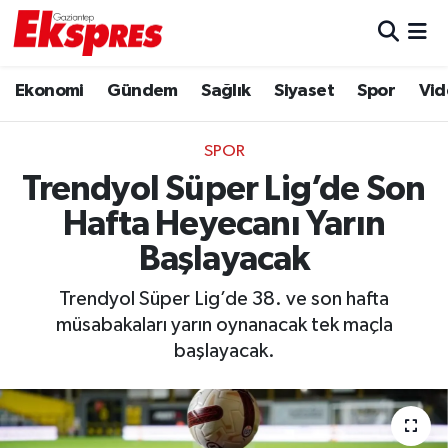
Eğitim
Hava Durumu
Ekonomi
Gündem
Sağlık
Siyaset
Spor
Vid
Ekonomi
Trafik Durumu
SPOR
Gaziantep son dakika
Puan Durumu ve Fikstür
Trendyol Süper Lig’de Son
Hafta Heyecanı Yarın
Genel
Tüm Manşetler
Başlayacak
Gündem
Son Dakika Haberleri
Trendyol Süper Lig’de 38. ve son hafta
müsabakaları yarın oynanacak tek maçla
Haberler
Haber Arşivi
başlayacak.
Kültür Sanat
Magazin