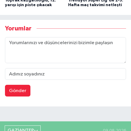
Toprak Razgatlıoğlu, 12.
Trendyol Süper Lig'de 2-3.
yarışı için piste çıkacak
Hafta maç takvimi netleşti
Yorumlar
Gönder
GAZİANTEP
09.08.2026