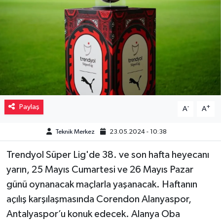
Müzik
Piyasa
Resmi İlanlar
Sağlık
Paylaş
-
+
A
A
Sinemalar
Teknik Merkez
23.05.2024 - 10:38
Siyaset
Trendyol Süper Lig'de 38. ve son hafta heyecanı
Spor
yarın, 25 Mayıs Cumartesi ve 26 Mayıs Pazar
günü oynanacak maçlarla yaşanacak. Haftanın
Teknoloji
açılış karşılaşmasında Corendon Alanyaspor,
Antalyaspor’u konuk edecek. Alanya Oba
Türkiye