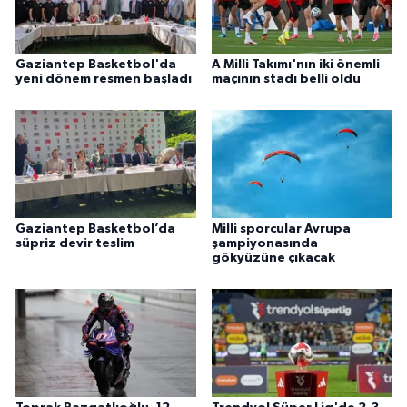
Gaziantep Basketbol'da
A Milli Takımı'nın iki önemli
yeni dönem resmen başladı
maçının stadı belli oldu
Gaziantep Basketbol’da
Milli sporcular Avrupa
süpriz devir teslim
şampiyonasında
gökyüzüne çıkacak