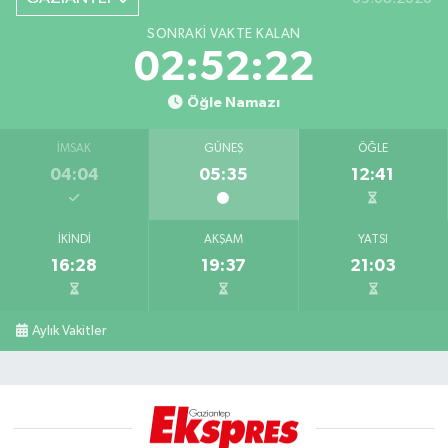
SONRAKI VAKTE KALAN
02:52:21
Öğle Namazı
İMSAK
GÜNEŞ
ÖĞLE
04:04
05:35
12:41
İKINDI
AKŞAM
YATSI
16:28
19:37
21:03
Aylık Vakitler