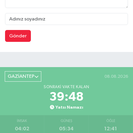
Gönder
GAZİANTEP
08.08.2026
SONRAKI VAKTE KALAN
39:47
Yatsı Namazı
İMSAK
GÜNEŞ
ÖĞLE
04:02
05:34
12:41