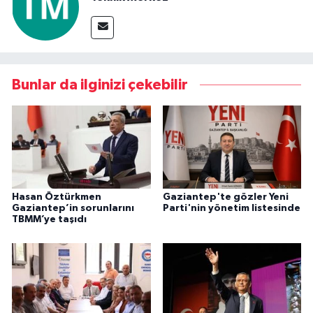
Bunlar da ilginizi çekebilir
Hasan Öztürkmen
Gaziantep'te gözler Yeni
Gaziantep’in sorunlarını
Parti'nin yönetim listesinde
TBMM’ye taşıdı