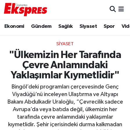
Eğitim
Hava Durumu
Ekonomi
Gündem
Sağlık
Siyaset
Spor
Vid
Ekonomi
Trafik Durumu
SIYASET
Gaziantep son dakika
Puan Durumu ve Fikstür
"Ülkemizin Her Tarafında
Çevre Anlamındaki
Genel
Tüm Manşetler
Yaklaşımlar Kıymetlidir"
Gündem
Son Dakika Haberleri
Bingöl’deki programları çerçevesinde Genç
Viyadüğü’nü inceleyen Ulaştırma ve Altyapı
Haberler
Haber Arşivi
Bakanı Abdulkadir Uraloğlu, “Çevrecilik sadece
Avrupa’da veya batıda değil, ülkemizin her
Kültür Sanat
tarafında çevre anlamındaki yaklaşımlar
kıymetlidir. Şehir içerisindeki durma kalkmadan
Magazin