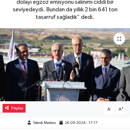
dolayı egzoz emisyonu salınımı ciddi bir
seviyedeydi. Bundan da yıllık 2 bin 641 ton
Müzik
tasarruf sağladık” dedi.
Piyasa
Resmi İlanlar
Sağlık
Sinemalar
Siyaset
Spor
Paylaş
-
+
A
A
Teknoloji
Teknik Merkez
26.09.2024 - 17:17
Türkiye