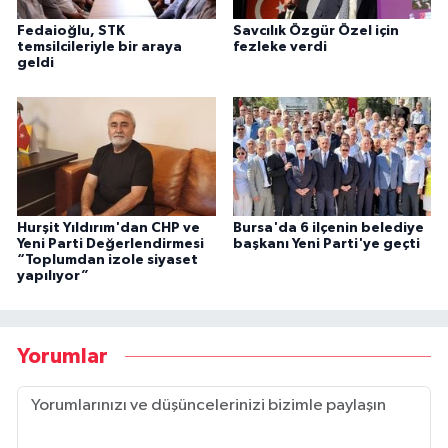
Fedaioğlu, STK
Savcılık Özgür Özel için
temsilcileriyle bir araya
fezleke verdi
geldi
Hurşit Yıldırım'dan CHP ve
Bursa'da 6 ilçenin belediye
Yeni Parti Değerlendirmesi
başkanı Yeni Parti'ye geçti
“Toplumdan izole siyaset
yapılıyor”
Yorumlar