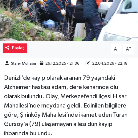
Müzik
Piyasa
Resmi İlanlar
Paylaş
-
+
A
A
Sağlık
Stajer Muhabir
26.12.2025 - 21:36
22.04.2026 - 22:18
Sinemalar
Denizli’de kayıp olarak aranan 79 yaşındaki
Alzheimer hastası adam, dere kenarında ölü
Siyaset
olarak bulundu. Olay, Merkezefendi ilçesi Hisar
Mahallesi’nde meydana geldi. Edinilen bilgilere
Spor
göre, Şirinköy Mahallesi’nde ikamet eden Turan
Teknoloji
Gürsoy’a (79) ulaşamayan ailesi dün kayıp
ihbarında bulundu.
Türkiye