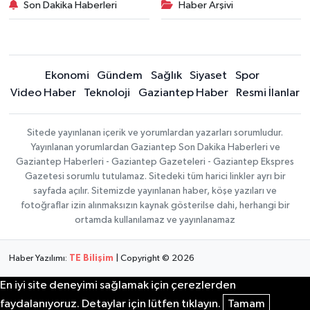
Son Dakika Haberleri
Haber Arşivi
Ekonomi
Gündem
Sağlık
Siyaset
Spor
Video Haber
Teknoloji
Gaziantep Haber
Resmi İlanlar
Sitede yayınlanan içerik ve yorumlardan yazarları sorumludur.
Yayınlanan yorumlardan Gaziantep Son Dakika Haberleri ve
Gaziantep Haberleri - Gaziantep Gazeteleri - Gaziantep Ekspres
Gazetesi sorumlu tutulamaz. Sitedeki tüm harici linkler ayrı bir
sayfada açılır. Sitemizde yayınlanan haber, köşe yazıları ve
fotoğraflar izin alınmaksızın kaynak gösterilse dahi, herhangi bir
ortamda kullanılamaz ve yayınlanamaz
Haber Yazılımı:
TE Bilişim
| Copyright © 2026
En iyi site deneyimi sağlamak için çerezlerden
faydalanıyoruz. Detaylar için lütfen tıklayın.
Tamam