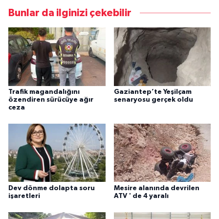
Bunlar da ilginizi çekebilir
Trafik magandalığını
Gaziantep’te Yeşilçam
özendiren sürücüye ağır
senaryosu gerçek oldu
ceza
Dev dönme dolapta soru
Mesire alanında devrilen
işaretleri
ATV ' de 4 yaralı