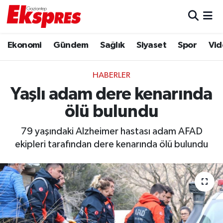
Eğitim
Hava Durumu
Ekonomi
Gündem
Sağlık
Siyaset
Spor
Vid
Ekonomi
Trafik Durumu
HABERLER
Gaziantep son dakika
Puan Durumu ve Fikstür
Yaşlı adam dere kenarında
ölü bulundu
Genel
Tüm Manşetler
79 yaşındaki Alzheimer hastası adam AFAD
Gündem
Son Dakika Haberleri
ekipleri tarafından dere kenarında ölü bulundu
Haberler
Haber Arşivi
Kültür Sanat
Magazin