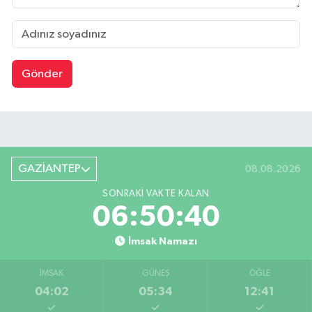
Gönder
GAZİANTEP
08.08.2026
SONRAKI VAKTE KALAN
06:50:39
İmsak Namazı
İMSAK
GÜNEŞ
ÖĞLE
04:02
05:34
12:41