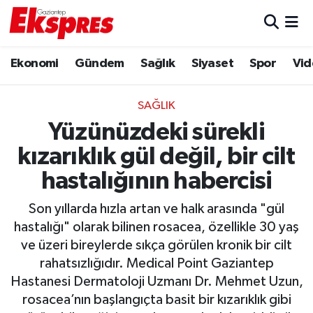
Eğitim
Hava Durumu
Ekonomi
Gündem
Sağlık
Siyaset
Spor
Vid
Ekonomi
Trafik Durumu
SAĞLIK
Gaziantep son dakika
Puan Durumu ve Fikstür
Yüzünüzdeki sürekli
kızarıklık gül değil, bir cilt
Genel
Tüm Manşetler
hastalığının habercisi
Gündem
Son Dakika Haberleri
Son yıllarda hızla artan ve halk arasında "gül
hastalığı" olarak bilinen rosacea, özellikle 30 yaş
Haberler
Haber Arşivi
ve üzeri bireylerde sıkça görülen kronik bir cilt
rahatsızlığıdır. Medical Point Gaziantep
Kültür Sanat
Hastanesi Dermatoloji Uzmanı Dr. Mehmet Uzun,
rosacea’nın başlangıçta basit bir kızarıklık gibi
Magazin