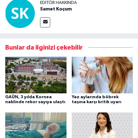
EDITÖR HAKKINDA
Samet Koçum
Bunlar da ilginizi çekebilir
GAÜN, 3 yılda Kornea
Yaz aylarında böbrek
naklinde rekor sayıya ulaştı
taşına karşı kritik uyarı