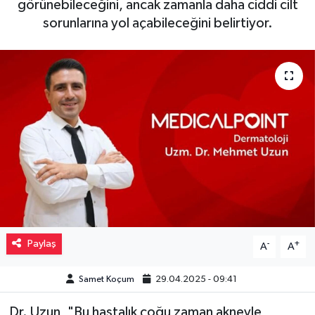
görünebileceğini, ancak zamanla daha ciddi cilt
sorunlarına yol açabileceğini belirtiyor.
Müzik
Piyasa
Resmi İlanlar
Sağlık
Sinemalar
Siyaset
Spor
Paylaş
-
+
A
A
Teknoloji
Samet Koçum
29.04.2025 - 09:41
Dr. Uzun, "Bu hastalık çoğu zaman akneyle
Türkiye