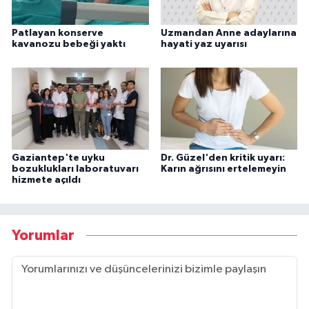
Patlayan konserve
Uzmandan Anne adaylarına
kavanozu bebeği yaktı
hayati yaz uyarısı
Gaziantep'te uyku
Dr. Güzel'den kritik uyarı:
bozuklukları laboratuvarı
Karın ağrısını ertelemeyin
hizmete açıldı
Yorumlar