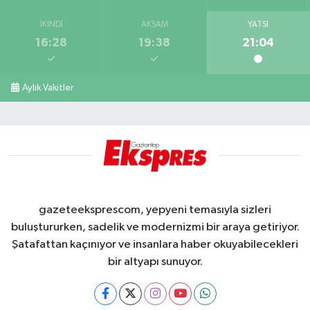
İKINDI
AKŞAM
YATSI
16:28
19:38
21:04
Aylık Vakitler
gazeteeksprescom, yepyeni temasıyla sizleri
buluştururken, sadelik ve modernizmi bir araya getiriyor.
Şatafattan kaçınıyor ve insanlara haber okuyabilecekleri
bir altyapı sunuyor.