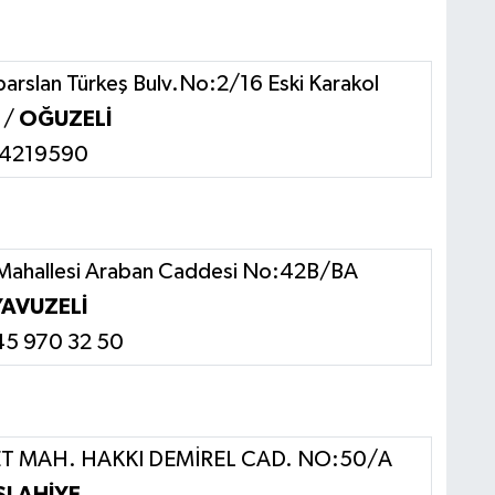
arslan Türkeş Bulv.No:2/16 Eski Karakol
 /
OĞUZELİ
314219590
 Mahallesi Araban Caddesi No:42B/BA
YAVUZELİ
45 970 32 50
 MAH. HAKKI DEMİREL CAD. NO:50/A
SLAHİYE