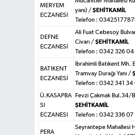
Mücahitler Mahallesi K
MERYEM
yanı) /
ŞEHİTKAMİL
ECZANESİ
Telefon : 0342517787
Ali Fuat Cebesoy Bulva
DEFNE
Civarı /
ŞEHİTKAMİL
ECZANESİ
Telefon : 0342 326 04
İbrahimli Batıkent Mh. 
BATIKENT
Tramvay Durağı Yanı /
ECZANESİ
Telefon : 0342 341 34
Ü.KASAPBA
Fevzi Çakmak Bul.34/B 
SI
ŞEHİTKAMİL
ECZANESI
Telefon : 0342 336 07
Seyrantepe Mahallesi 
PERA