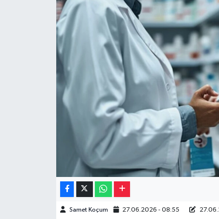
Müzik
Piyasa
Resmi İlanlar
Sağlık
Sinemalar
Siyaset
Spor
Teknoloji
Samet Koçum
27.06.2026 - 08:55
27.06.
Türkiye