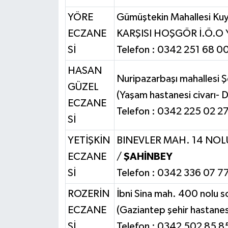
YÖRE
Gümüştekin Mahallesi 
ECZANE
KARŞISI HOŞGÖR İ.Ö.O YA
Sİ
Telefon : 0342 251 68 0
HASAN
Nuripazarbaşı mahallesi 
GÜZEL
(Yaşam hastanesi civarı- 
ECZANE
Telefon : 0342 225 02 2
Sİ
YETİŞKİN
BINEVLER MAH. 14 NOLU C
ECZANE
/
ŞAHİNBEY
Sİ
Telefon : 0342 336 07 7
ROZERİN
İbni Sina mah. 400 nolu 
ECZANE
(Gaziantep şehir hastanesi 
Sİ
Telefon : 0342 502 85 8