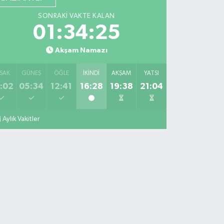
SONRAKI VAKTE KALAN
01:34:24
Akşam Namazı
SAK
GÜNEŞ
ÖĞLE
İKINDI
AKŞAM
YATSI
:02
05:34
12:41
16:28
19:38
21:04
Aylık Vakitler