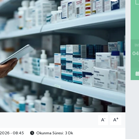
İM
04
-
+
A
A
2026 - 08:45
Okunma Süresi: 3 Dk