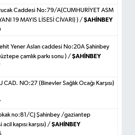
Kuyucak Caddesi No:79/A(CUMHURİYET ASM
NI 19 MAYIS LİSESİ CİVARI) ) /
ŞAHİNBEY
0
Şehit Yener Aslan caddesi No:20A Şahinbey
Düztepe çamlık parkı sonu ) /
ŞAHİNBEY
7
AD. NO:27 (Binevler Sağlık Ocağı Karşısı)
7
sokak no:81/CJ Şahinbey /gaziantep
acil kapısı karşısı) /
ŞAHİNBEY
5