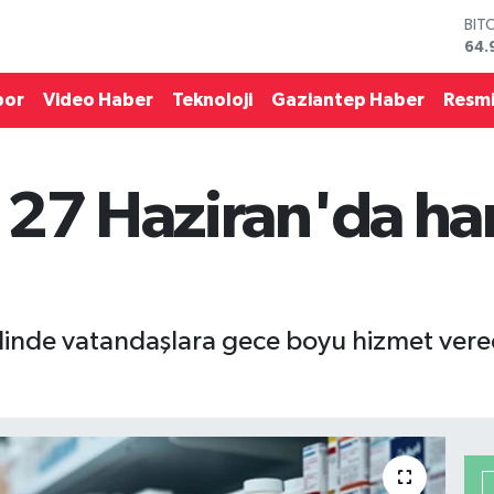
64.
DO
47,
EU
55,
por
Video Haber
Teknoloji
Gaziantep Haber
Resmi
STE
64,
GRA
666
 27 Haziran'da ha
BİS
13.
inde vatandaşlara gece boyu hizmet verece