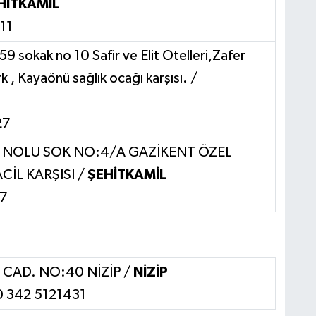
HİTKAMİL
11
 sokak no 10 Safir ve Elit Otelleri,Zafer
 , Kayaönü sağlık ocağı karşısı. /
27
 NOLU SOK NO:4/A GAZİKENT ÖZEL
İL KARŞISI /
ŞEHİTKAMİL
77
CAD. NO:40 NİZİP /
NİZİP
 0 342 5121431