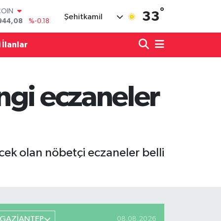
944,08
%-0.18
°
LAR
33
Şehitkamil
7436
%0.18
RO
2510
%0.32
 İlanlar
RLİN
4811
%0.38
M ALTIN
0.55
%0.03
ngi eczaneler
T100
779
%-14
k olan nöbetçi eczaneler belli
GAZİANTEP
08.08.2026