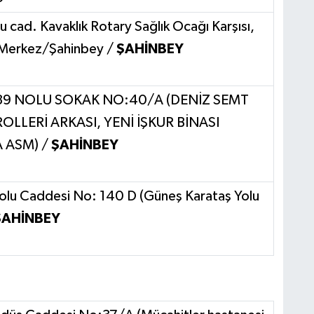
cad. Kavaklık Rotary Sağlık Ocağı Karşısı,
ş Merkez/Şahinbey /
ŞAHİNBEY
39 NOLU SOKAK NO:40/A (DENİZ SEMT
OLLERİ ARKASI, YENİ İŞKUR BİNASI
 ASM) /
ŞAHİNBEY
Yolu Caddesi No: 140 D (Güneş Karataş Yolu
ŞAHİNBEY