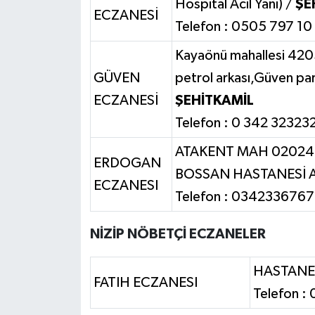
Hospital Acil Yanı) /
ŞE
ECZANESİ
Telefon : 0505 797 10 
Kayaönü mahallesi 42059
GÜVEN
petrol arkası,Güven park
ECZANESİ
ŞEHİTKAMİL
Telefon : 0 342 32323
ATAKENT MAH 02024
ERDOGAN
BOSSAN HASTANESİ AC
ECZANESI
Telefon : 034233676
NİZİP NÖBETÇİ ECZANELER
HASTANE 
FATIH ECZANESI
Telefon :