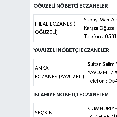
OĞUZELİ NÖBETÇİ ECZANELER
Subaşı Mah.Alp
HİLAL ECZANESİ(
Karşısı Oğuzeli
OĞUZELİ)
Telefon : 05
YAVUZELİ NÖBETÇİ ECZANELER
Sultan Selim
ANKA
YAVUZELİ /
ECZANESİ(YAVUZELİ)
Telefon : 05
İSLAHİYE NÖBETÇİ ECZANELER
CUMHURİYET
SEÇKİN
İSLAHİYE /
İ