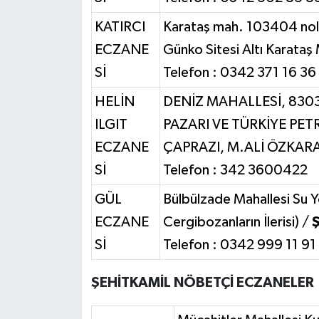
KATIRCI
Karataş mah. 103404 nolu 
ECZANE
Günko Sitesi Altı Karata
Sİ
Telefon : 0342 371 16 36
HELİN
DENİZ MAHALLESİ, 830
ILGIT
PAZARI VE TÜRKİYE PETR
ECZANE
ÇAPRAZI, M.ALİ ÖZKARA
Sİ
Telefon : 342 3600422
GÜL
Bülbülzade Mahallesi Su 
ECZANE
Cergibozanların İlerisi) /
Sİ
Telefon : 0342 999 11 91
ŞEHİTKAMİL NÖBETÇİ ECZANELER