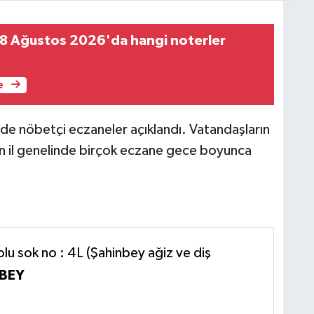
8 Ağustos 2026'da hangi noterler
e
de nöbetçi eczaneler açıklandı. Vatandaşların
 için il genelinde birçok eczane gece boyunca
lu sok no : 4L (Şahinbey ağiz ve diş
BEY
1