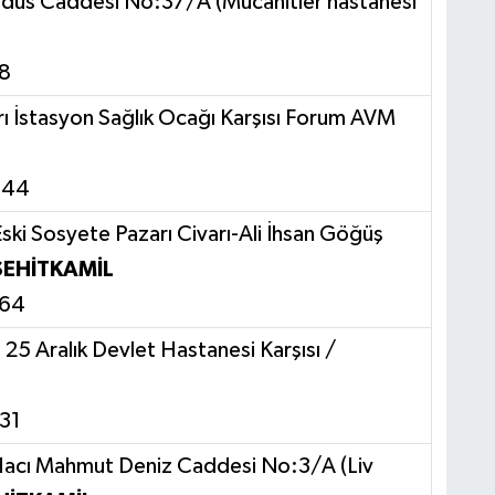
udüs Caddesi No:37/A (Mücahitler hastanesi
8
rı İstasyon Sağlık Ocağı Karşısı Forum AVM
 44
Eski Sosyete Pazarı Civarı-Ali İhsan Göğüş
ŞEHİTKAMİL
 64
25 Aralık Devlet Hastanesi Karşısı /
 31
Hacı Mahmut Deniz Caddesi No:3/A (Liv