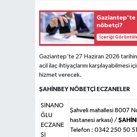
Video Haber
Gaziantep'te 
nöbetçi?
Yaşam
İçeriği Görüntül
Yeme-İçme
Gaziantep’te 27 Haziran 2026 tarihin
Yemek
acil ilaç ihtiyaçlarını karşılayabilmesi
hizmet verecek.
ŞAHİNBEY NÖBETÇİ ECZANELER
SİNANO
Şahveli mahallesi 8007 No
ĞLU
hastanesi arkası) /
ŞAHİN
ECZANE
Telefon : 0342 250 50 5
Sİ