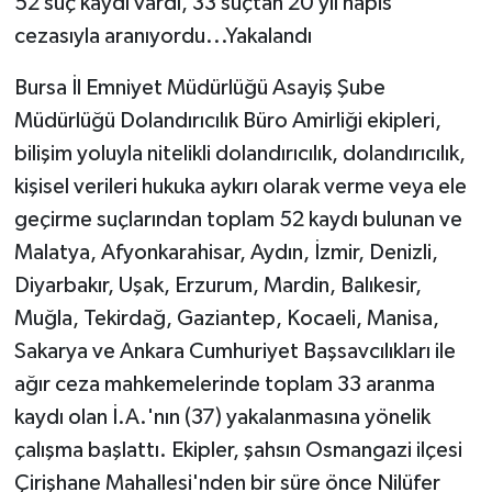
52 suç kaydı vardı, 33 suçtan 20 yıl hapis
cezasıyla aranıyordu...Yakalandı
Video Haber
Bursa İl Emniyet Müdürlüğü Asayiş Şube
Yaşam
Müdürlüğü Dolandırıcılık Büro Amirliği ekipleri,
bilişim yoluyla nitelikli dolandırıcılık, dolandırıcılık,
Yeme-İçme
kişisel verileri hukuka aykırı olarak verme veya ele
geçirme suçlarından toplam 52 kaydı bulunan ve
Yemek
Malatya, Afyonkarahisar, Aydın, İzmir, Denizli,
Diyarbakır, Uşak, Erzurum, Mardin, Balıkesir,
Muğla, Tekirdağ, Gaziantep, Kocaeli, Manisa,
Sakarya ve Ankara Cumhuriyet Başsavcılıkları ile
ağır ceza mahkemelerinde toplam 33 aranma
kaydı olan İ.A.'nın (37) yakalanmasına yönelik
çalışma başlattı. Ekipler, şahsın Osmangazi ilçesi
Çirişhane Mahallesi'nden bir süre önce Nilüfer