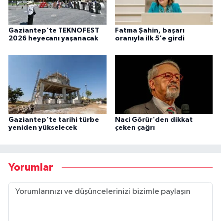
Gaziantep'te TEKNOFEST
Fatma Şahin, başarı
2026 heyecanı yaşanacak
oranıyla ilk 5'e girdi
Gaziantep'te tarihi türbe
Naci Görür'den dikkat
yeniden yükselecek
çeken çağrı
Yorumlar