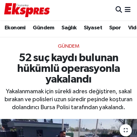
Eğitim
Hava Durumu
Ekonomi
Gündem
Sağlık
Siyaset
Spor
Vid
Ekonomi
Trafik Durumu
GÜNDEM
Gaziantep son dakika
Puan Durumu ve Fikstür
52 suç kaydı bulunan
hükümlü operasyonla
Genel
Tüm Manşetler
yakalandı
Gündem
Son Dakika Haberleri
Yakalanmamak için sürekli adres değiştiren, sakal
bırakan ve polisleri uzun süredir peşinde koşturan
Haberler
Haber Arşivi
dolandırıcı Bursa Polisi tarafından yakalandı.
Kültür Sanat
Magazin