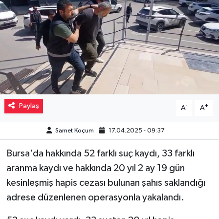
Müzik
Piyasa
Resmi İlanlar
Sağlık
Paylaş
-
+
A
A
Sinemalar
Samet Koçum
17.04.2025 - 09:37
Siyaset
Bursa'da hakkında 52 farklı suç kaydı, 33 farklı
Spor
aranma kaydı ve hakkında 20 yıl 2 ay 19 gün
kesinleşmiş hapis cezası bulunan şahıs saklandığı
Teknoloji
adrese düzenlenen operasyonla yakalandı.
Türkiye