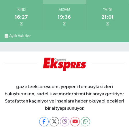
İKINDI
AKŞAM
YATSI
16:27
19:36
21:01
Aylık Vakitler
gazeteeksprescom, yepyeni temasıyla sizleri
buluştururken, sadelik ve modernizmi bir araya getiriyor.
Şatafattan kaçınıyor ve insanlara haber okuyabilecekleri
bir altyapı sunuyor.