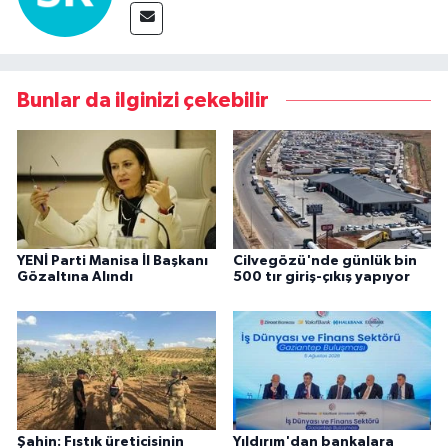
Bunlar da ilginizi çekebilir
YENİ Parti Manisa İl Başkanı
Cilvegözü'nde günlük bin
Gözaltına Alındı
500 tır giriş-çıkış yapıyor
Şahin: Fıstık üreticisinin
Yıldırım'dan bankalara