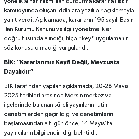
yönelik alınan resmî ilan durdurma kararına ilişkin
kamuoyunda oluşan iddialara yazılı bir açıklamayla
Video Haber
yanıt verdi. Açıklamada, kararların 195 sayılı Basın
İlan Kurumu Kanunu ve ilgili yönetmelikler
Yaşam
doğrultusunda alındığı, hiçbir keyfi uygulamanın
Yeme-İçme
söz konusu olmadığı vurgulandı.
BİK: “Kararlarımız Keyfi Değil, Mevzuata
Yemek
Dayalıdır”
BİK tarafından yapılan açıklamada, 20-28 Mayıs
2025 tarihleri arasında Mersin merkez ve
ilçelerinde bulunan süreli yayınların rutin
denetimlerden geçirildiği ve denetimlerin
başlamasından altı gün önce, 14 Mayıs’ta
yayıncıların bilgilendirildiği belirtildi.