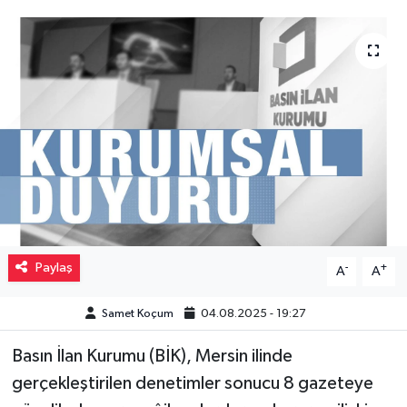
Müzik
Piyasa
Resmi İlanlar
Sağlık
Sinemalar
Siyaset
Paylaş
-
+
A
A
Spor
Samet Koçum
04.08.2025 - 19:27
Basın İlan Kurumu (BİK), Mersin ilinde
Teknoloji
gerçekleştirilen denetimler sonucu 8 gazeteye
Türkiye